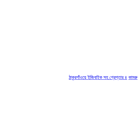
ঠাকুরগাঁওয়ে ইজিবাইক সহ গ্রেপ্তার ৪
কামরুল-জসিম প্যান