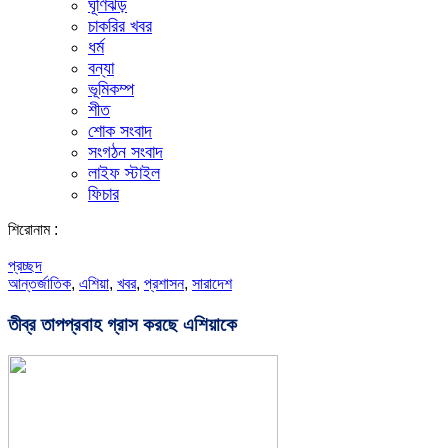
ঘূর্ণিঝড়
চাকরির খবর
ধর্ম
বন্যা
ভূমিকম্প
শীত
শোক সংবাদ
সংগঠন সংবাদ
লাইফ স্টাইল
ফিচার
শিরোনাম :
প্রচ্ছদ
আন্তর্জাতিক
,
এশিয়া
,
খবর
,
প্রশাসন
,
সারাদেশ
তীব্র তাপপ্রবাহ গ্রাস করছে এশিয়াকে