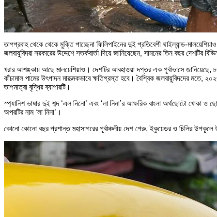
তাপপ্রবাহ থেকে থেকে মুক্তি পাচ্ছেনা ফিলিপাইনের দুই প্রতিবেশী থাইল্যান্ড-মালয়েশিয়
জলবায়ুবিদরা সরকারের উদ্দেশে সতর্কবার্তা দিয়ে জানিয়েছেন, সামনের তিন বছর দেশটির বিভ
খরার আশঙ্কায় আছে মালয়েশিয়াও। দেশটির আবহাওয়া দপ্তর এক পূর্বাভাসে জানিয়েছে, চলত
কাঁচামাল পামের উৎপাদন মারাত্মকভাবে ক্ষতিগ্রস্ত হবে। বৈশ্বিক জলবায়ুবিদদের মতে, ২০
তাপমাত্রা বৃদ্ধির ব্যাপারটি।
স্প্যানিশ ভাষার দুই শব্দ ‘এল নিনো’ এবং ‘লা নিনা’র আক্ষরিক বাংলা অর্থছোটো খোকা ও
অপরটির নাম ‘লা নিনা’।
কোনো কোনো বছর প্রশান্ত মহাসাগরের পূর্বাঞ্চলীয় দেশ পেরু, ইকুয়েডর ও চিলির উপকূলে 