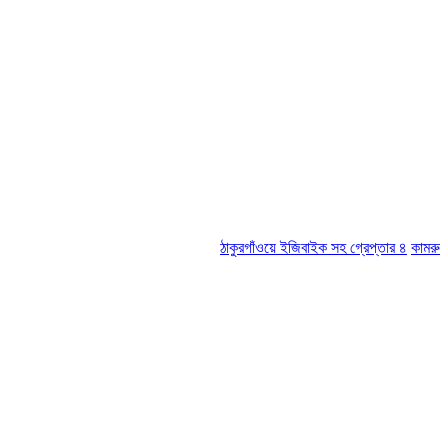
ঠাকুরগাঁওয়ে ইজিবাইক সহ গ্রেপ্তার ৪
কামরুল-জসিম প