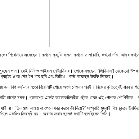
বাদের শিরোনামে এসেছেন। কখনো ক্যান্ডি ফ্লস, কখনো তালা চাবি, কখনো দড়ি, আবার ক
খে পুরছেন গাম। সেই ভিডিও ভাইরাল নেটদুনিয়ায়। লোকে বলছেন, ‘জিনিয়াস’! যেকোনো উপ
ে প্যান্টের ওপর সেই টপ পরে ছবি এবং ভিডিও পোস্ট করেছেন উরফি নিজেই।
হন ‘বিগ বস’-এর মতো রিয়েলিটি শোয়ে অংশ নেওয়ার পরই। নিজের কৃতিত্বেই বারবার শ
পস্থিতি মানেই চমক। প্রকাশ্যে এলেই আলোকচিত্রীরা ছেঁকে ধরেন এই পোশাক শৌখিনীকে। 
ই না। তিন মাস আমায় না পেলে খবর করবে কী নিয়ে?’ সম্প্রতি মুম্বাই বিমানবন্দরে উরফ
 দিলে একটিও নিজস্বী নয়। অবশ্য মজার ছলেই কথাটি বলেছিলেন তিনি।