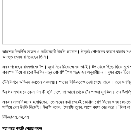
ভারতের বিতর্কিত মডেল ও অভিনেত্রী উরফি জাভেদ। উদ্ভট পোশাকের কারণে বারবার সং
অদ্ভুত ড্রেস বানিয়েছেন তিনি।
এবার পরেছেন বাবলগামের টপ। মুখে নিয়ে চিবোচ্ছেনও তা-ই। টপ থেকে ছিঁড়ে ছিঁড়ে মু
বাবলগাম দিয়ে বানানো উরফির নতুন গোলাপি টপও পছন্দ হল অনুরাগীদের। ধূসর রঙের ঢিল
টেলিভিশনে অভিনয় করতেন একসময়। গানের ভিডিওতেও দেখা গেছে তাকে। তবে জনপ্রিয় 
উরফির মাথায় যে কোন দিন কী ফন্দি চাপে, তা আগে থেকে টের পাওয়া মুশকিল। তার উ
একবার সাংবাদিকদের বলেছিলেন, ‘তোমাদের কথা ভেবেই কোথাও বেশি দিনের জন্য বেড়াতে যা
থামিয়ে দেন উরফি নিজেই। উরফি বলেন, ‘সেলফি তুলব, আগে পয়সা বের করো।’ টাকা না
নিউজ/এম.এস.এম
দয়া করে খবরটি শেয়ার করুন