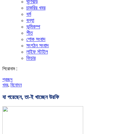
ঘূর্ণিঝড়
চাকরির খবর
ধর্ম
বন্যা
ভূমিকম্প
শীত
শোক সংবাদ
সংগঠন সংবাদ
লাইফ স্টাইল
ফিচার
শিরোনাম :
প্রচ্ছদ
খবর
,
বিনোদন
যা পরেছেন, তা-ই খাচ্ছেন উরফি