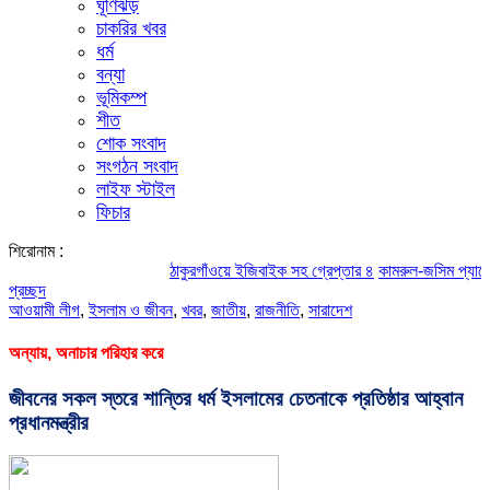
ঘূর্ণিঝড়
চাকরির খবর
ধর্ম
বন্যা
ভূমিকম্প
শীত
শোক সংবাদ
সংগঠন সংবাদ
লাইফ স্টাইল
ফিচার
শিরোনাম :
ঠাকুরগাঁওয়ে ইজিবাইক সহ গ্রেপ্তার ৪
কামরুল-জসিম প্যানেলের পরিচ
প্রচ্ছদ
আওয়ামী লীগ
,
ইসলাম ও জীবন
,
খবর
,
জাতীয়
,
রাজনীতি
,
সারাদেশ
অন্যায়, অনাচার পরিহার করে
জীবনের সকল স্তরে শান্তির ধর্ম ইসলামের চেতনাকে প্রতিষ্ঠার আহ্বান
প্রধানমন্ত্রীর