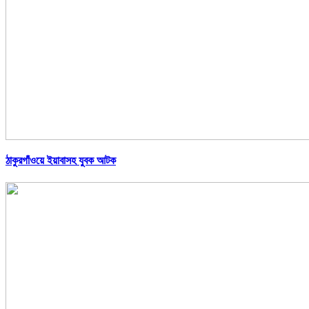
ঠাকুরগাঁওয়ে ইয়াবাসহ যুবক আটক