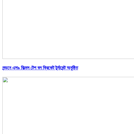
লন্ডনে এস৯ ফিল্মস টেপ বল ক্রিকেট টুর্নামেন্ট অনুষ্ঠিত