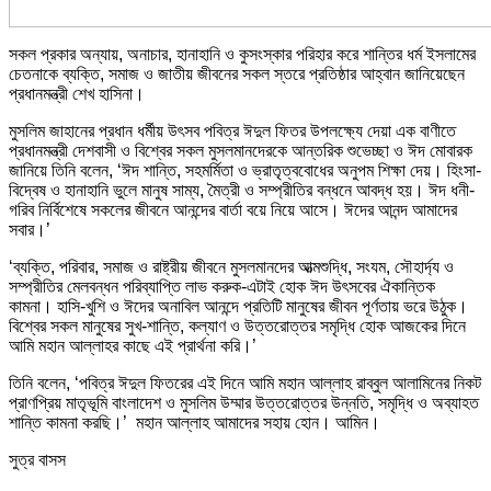
সকল প্রকার অন্যায়, অনাচার, হানাহানি ও কুসংস্কার পরিহার করে শান্তির ধর্ম ইসলামের
চেতনাকে ব্যক্তি, সমাজ ও জাতীয় জীবনের সকল স্তরে প্রতিষ্ঠার আহ্বান জানিয়েছেন
প্রধানমন্ত্রী শেখ হাসিনা।
মুসলিম জাহানের প্রধান ধর্মীয় উৎসব পবিত্র ঈদুল ফিতর উপলক্ষ্যে দেয়া এক বাণীতে
প্রধানমন্ত্রী দেশবাসী ও বিশ্বের সকল মুসলমানদেরকে আন্তরিক শুভেচ্ছা ও ঈদ মোবারক
জানিয়ে তিনি বলেন, ‘ঈদ শান্তি, সহমর্মিতা ও ভ্রাতৃত্ববোধের অনুপম শিক্ষা দেয়। হিংসা-
বিদ্বেষ ও হানাহানি ভুলে মানুষ সাম্য, মৈত্রী ও সম্প্রীতির বন্ধনে আবদ্ধ হয়। ঈদ ধনী-
গরিব নির্বিশেষে সকলের জীবনে আনন্দের বার্তা বয়ে নিয়ে আসে। ঈদের আনন্দ আমাদের
সবার।’
‘ব্যক্তি, পরিবার, সমাজ ও রাষ্ট্রীয় জীবনে মুসলমানদের আত্মশুদ্ধি, সংযম, সৌহার্দ্য ও
সম্প্রীতির মেলবন্ধন পরিব্যাপ্তি লাভ করুক-এটাই হোক ঈদ উৎসবের ঐকান্তিক
কামনা। হাসি-খুশি ও ঈদের অনাবিল আনন্দে প্রতিটি মানুষের জীবন পূর্ণতায় ভরে উঠুক।
বিশ্বের সকল মানুষের সুখ-শান্তি, কল্যাণ ও উত্তরোত্তর সমৃদ্ধি হোক আজকের দিনে
আমি মহান আল্লাহর কাছে এই প্রার্থনা করি।’
তিনি বলেন, ‘পবিত্র ঈদুল ফিতরের এই দিনে আমি মহান আল্লাহ রাব্বুল আলামিনের নিকট
প্রাণপ্রিয় মাতৃভূমি বাংলাদেশ ও মুসলিম উম্মার উত্তরোত্তর উন্নতি, সমৃদ্ধি ও অব্যাহত
শান্তি কামনা করছি।’ মহান আল্লাহ আমাদের সহায় হোন। আমিন।
সুত্র বাসস