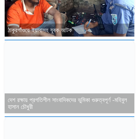
ঠাকুরগাঁওয়ে ইয়াবাসহ যুবক আটক
দেশ রক্ষায় প্রগতিশীল সাংবাদিকদের ভুমিকা গুরুত্বপূর্ণ -মহিবুল
হাসান চৌধুরী