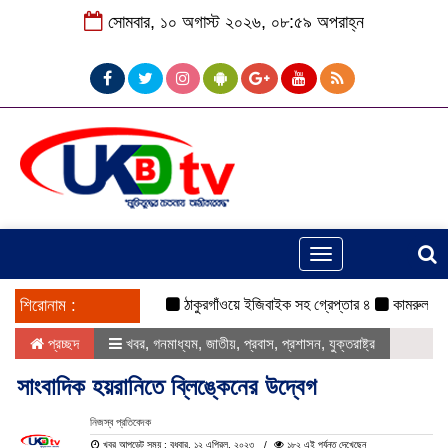
সোমবার, ১০ অগাস্ট ২০২৬, ০৮:৫৯ অপরাহ্ন
Toggle
navigation
শিরোনাম :
ঠাকুরগাঁওয়ে ইজিবাইক সহ গ্রেপ্তার ৪
কামরুল-জসিম প্য
প্রচ্ছদ
খবর
,
গনমাধ্যম
,
জাতীয়
,
প্রবাস
,
প্রশাসন
,
যুক্তরাষ্ট্র
সাংবাদিক হয়রানিতে ব্লিঙ্কেনের উদ্বেগ
নিজস্ব প্রতিবেদক
খবর আপডেট সময় : বুধবার, ১২ এপ্রিল, ২০২৩
১৮২ এই পর্যন্ত দেখেছেন