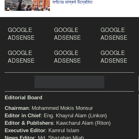
মর্গানের ভাস্কর্য উদ্বোধিত
ঠাকুরগাঁওয়ে ইয়াবাসহ যুবক আটক
GOOGLE
GOOGLE
GOOGLE
ADSENSE
ADSENSE
ADSENSE
GOOGLE
GOOGLE
GOOGLE
দেশ রক্ষায় প্রগতিশীল সাংবাদিকদের ভুমিকা গুরুত্বপূর্ণ
-মহিবুল হাসান চৌধুরী
ADSENSE
ADSENSE
ADSENSE
আহলে সুন্নাত এর কার্যক্রম বাস্তবায়নের আহ্বান
শিক্ষিকার ওপর হামলাকারীদের গ্রেফতারের দাবিতে
Editorial Board
মানববন্ধন অনুষ্ঠিত
Chairman
: Mohammed Mokis Monsur
Editor in Chief
: Eng. Khayrul Alam (Linkon)
Editor & Publishers
: Kawcharul Alam (Riton)