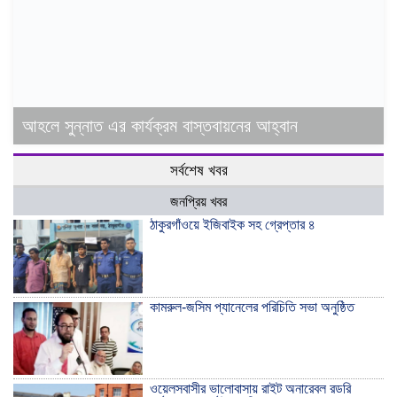
আহলে সুন্নাত এর কার্যক্রম বাস্তবায়নের আহ্বান
সর্বশেষ খবর
জনপ্রিয় খবর
ঠাকুরগাঁওয়ে ইজিবাইক সহ গ্রেপ্তার ৪
কামরুল-জসিম প্যানেলের পরিচিতি সভা অনুষ্ঠিত
ওয়েলসবাসীর ভালোবাসায় রাইট অনারেবল রডরি