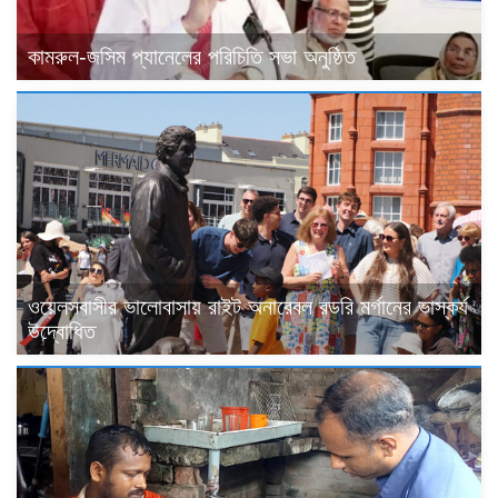
কামরুল-জসিম প্যানেলের পরিচিতি সভা অনুষ্ঠিত
ওয়েলসবাসীর ভালোবাসায় রাইট অনারেবল রডরি মর্গানের ভাস্কর্য
উদ্বোধিত