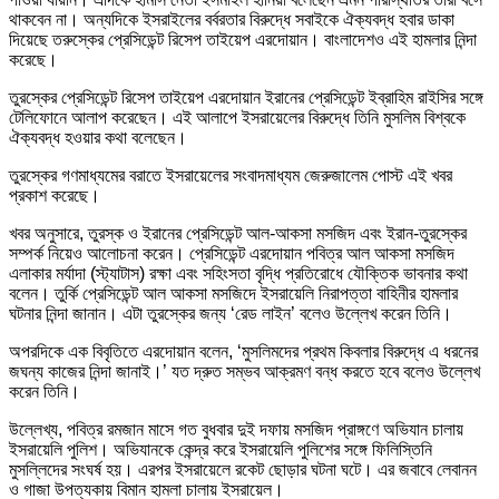
থাকবেন না। অন্যদিকে ইসরাইলের বর্বরতার বিরুদ্ধে সবাইকে ঐক্যবদ্ধ হবার ডাকা
দিয়েছে তরুস্কের প্রেসিডেন্ট রিসেপ তাইয়েপ এরদোয়ান। বাংলাদেশও এই হামলার নিন্দা
করেছে।
তুরস্কের প্রেসিডেন্ট রিসেপ তাইয়েপ এরদোয়ান ইরানের প্রেসিডেন্ট ইব্রাহিম রাইসির সঙ্গে
টেলিফোনে আলাপ করেছেন। এই আলাপে ইসরায়েলের বিরুদ্ধে তিনি মুসলিম বিশ্বকে
ঐক্যবদ্ধ হওয়ার কথা বলেছেন।
তুরস্কের গণমাধ্যমের বরাতে ইসরায়েলের সংবাদমাধ্যম জেরুজালেম পোস্ট এই খবর
প্রকাশ করেছে।
খবর অনুসারে, তুরস্ক ও ইরানের প্রেসিডেন্ট আল-আকসা মসজিদ এবং ইরান-তুরস্কের
সম্পর্ক নিয়েও আলোচনা করেন। প্রেসিডেন্ট এরদোয়ান পবিত্র আল আকসা মসজিদ
এলাকার মর্যাদা (স্ট্যাটাস) রক্ষা এবং সহিংসতা বৃদ্ধি প্রতিরোধে যৌক্তিক ভাবনার কথা
বলেন। তুর্কি প্রেসিডেন্ট আল আকসা মসজিদে ইসরায়েলি নিরাপত্তা বাহিনীর হামলার
ঘটনার নিন্দা জানান। এটা তুরস্কের জন্য ‘রেড লাইন’ বলেও উল্লেখ করেন তিনি।
অপরদিকে এক বিবৃতিতে এরদোয়ান বলেন, ‘মুসলিমদের প্রথম কিবলার বিরুদ্ধে এ ধরনের
জঘন্য কাজের নিন্দা জানাই।’ যত দ্রুত সম্ভব আক্রমণ বন্ধ করতে হবে বলেও উল্লেখ
করেন তিনি।
উল্লেখ্য, পবিত্র রমজান মাসে গত বুধবার দুই দফায় মসজিদ প্রাঙ্গণে অভিযান চালায়
ইসরায়েলি পুলিশ। অভিযানকে কেন্দ্র করে ইসরায়েলি পুলিশের সঙ্গে ফিলিস্তিনি
মুসল্লিদের সংঘর্ষ হয়। এরপর ইসরায়েলে রকেট ছোড়ার ঘটনা ঘটে। এর জবাবে লেবানন
ও গাজা উপত্যকায় বিমান হামলা চালায় ইসরায়েল।