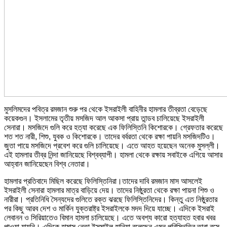
মুসলিমদের পবিত্র রমজান শুরু পর থেকে ইসরাইলী বাহিনীর হামলার তীব্রতা বেড়েছে
কয়েকগুন। ইসলামের তৃতীয় মসজিদ আল আকসা প্রায় তান্ডব চালিয়েছে ইসরাইলী
সেনারা। মসজিদে গুলি করে হত্যা করেছে এক ফিলিস্তিনি কিশোরকে। গ্রেফতার করেছে
শত শত নারী, শিশু, যুবক ও কিশোরকে। তাদের বর্বরতা থেকে রক্ষা পায়নি মসজিদটিও।
জুতা পায়ে মসজিদে প্রবেশ করে গুলি চালিয়েছে। এতে আহত হয়েছেন অনেক মুসল্লী।
এই হামলার তীব্র নিন্দা জানিয়েছে বিশ্বব্যাপী। হামলা থেকে রক্ষায় সবাইকে এগিয়ে আসার
আহ্বান জানিয়েছেন বিশ্ব নেতারা।
হামলার প্রতিবাদে মিছিল করেছে ফিলিস্তিনিরা।তাদের দাবি রমজান মাস আসলেই
ইসরাইলী সেনারা হামলার মাত্র বাড়িয়ে দেয়। তাদের নিষ্ঠুরতা থেকে রক্ষা পায়না শিশু ও
নারীরা। প্রতিনিধি সৈন্যদের গুলিতে রক্ত ঝরছে ফিলিস্তিনিদের। কিন্তু এত নিষ্ঠুরতার
পর কিছু আরব দেশ ও মার্কিন যুক্তরাষ্ট্র ইসরাইলকে মদদ দিয়ে যাচ্ছে। এদিকে ইসরাই
লেবানন ও সিরিয়াতেও বিমান হামলা চালিয়েছে। এতে অবশ্য কারো হত্যাহত হবার খবর
পাওয়া যায়নি। এদিকে হামাস নেতা ইসমাইল হানিয়া বলেছেন এমন পরিস্থিতির তারা বসে