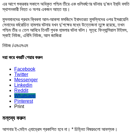
এর আগে শুক্রবার সকালে অধিকৃত পশ্চিম তীরে এক গুলিবর্ষণের ঘটনায় দু’জন ইহুদি বসতি
স্থাপনকারী নিহত ও অপর একজন আহত হয়।
মুসলমানদের প্রথম ক্বিবলা আল-আকসা মসজিদে ইবাদতরত মুসল্লিদের ওপর ইসরায়েলি
সেনাদের বর্বরোচিত হামলার ঘটনায় যখন দু’পক্ষের মধ্যে উত্তেজনা তুঙ্গে রয়েছে, তখন
পশ্চিম তীর ও তেল আবিবে তিনটি পৃথক হামলার ঘটনা ঘটল। সূত্র: ফিন্যান্সিয়াল টাইমস,
স্কাই নিউজ, এবিসি নিউজ, আল জাজিরা
নিউজ /এমএসএম
দয়া করে খবরটি শেয়ার করুন
Facebook
Twitter
Messenger
Linkedin
Reddit
Whatsapp
Pinterest
Print
মন্তব্য করুন
আপনার ই-মেইল এ্যাড্রেস প্রকাশিত হবে না।
*
চিহ্নিত বিষয়গুলো আবশ্যক।