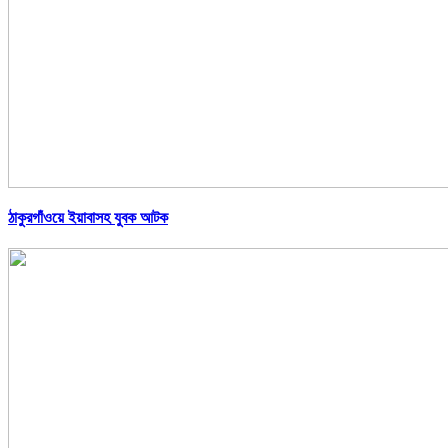
ঠাকুরগাঁওয়ে ইয়াবাসহ যুবক আটক