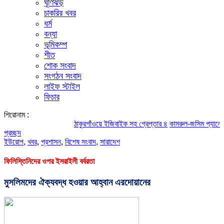
ঘূর্ণিঝড়
চাকরির খবর
ধর্ম
বন্যা
ভূমিকম্প
শীত
শোক সংবাদ
সংগঠন সংবাদ
লাইফ স্টাইল
ফিচার
শিরোনাম :
ঠাকুরগাঁওয়ে ইজিবাইক সহ গ্রেপ্তার ৪
কামরুল-জসিম প্যানেলের পরিচি
প্রচ্ছদ
ইউরোপ
,
খবর
,
প্রশাসন
,
বিশেষ সংবাদ
,
সারাদেশ
ফিলিস্তিনিদের ওপর ইসরাইলী বর্বরতা
মুসলিমদের ঐক্যবদ্ধ হওয়ার আহ্বান এরদোয়ানের