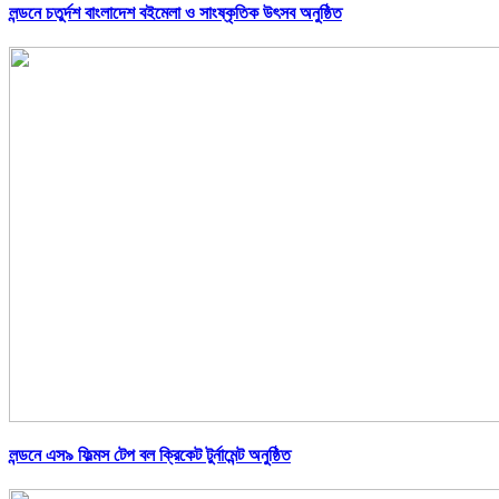
লন্ডনে চতুর্দশ বাংলাদেশ বইমেলা ও সাংষ্কৃতিক উৎসব অনুষ্ঠিত
লন্ডনে এস৯ ফিল্মস টেপ বল ক্রিকেট টুর্নামেন্ট অনুষ্ঠিত