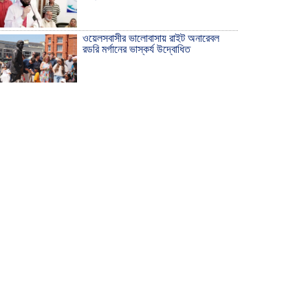
ওয়েলসবাসীর ভালোবাসায় রাইট অনারেবল
রডরি মর্গানের ভাস্কর্য উদ্বোধিত
ঠাকুরগাঁওয়ে ইয়াবাসহ যুবক আটক
দেশ রক্ষায় প্রগতিশীল সাংবাদিকদের ভুমিকা
গুরুত্বপূর্ণ -মহিবুল হাসান চৌধুরী
আহলে সুন্নাত এর কার্যক্রম বাস্তবায়নের
আহ্বান
শিক্ষিকার ওপর হামলাকারীদের গ্রেফতারের
দাবিতে মানববন্ধন অনুষ্ঠিত