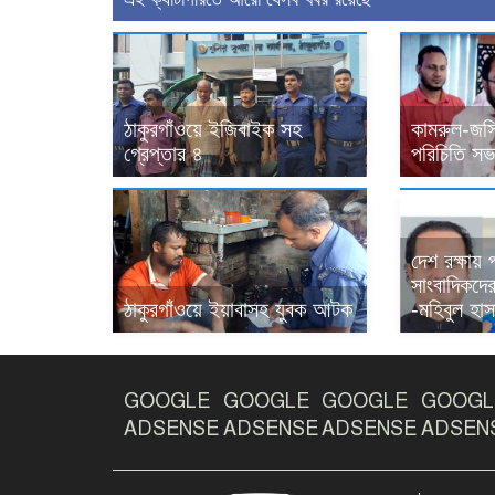
ঠাকুরগাঁওয়ে ইজিবাইক সহ
কামরুল-জসি
গ্রেপ্তার ৪
পরিচিতি সভা
দেশ রক্ষায়
সাংবাদিকদের 
ঠাকুরগাঁওয়ে ইয়াবাসহ যুবক আটক
-মহিবুল হাস
GOOGLE
GOOGLE
GOOGLE
GOOGL
ADSENSE
ADSENSE
ADSENSE
ADSEN