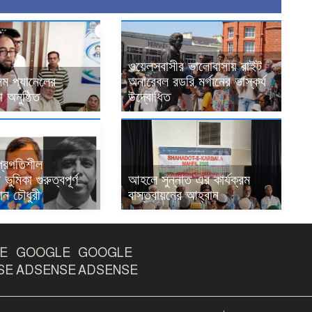
ওয়েলসবাসীর ভালোবাসায় রাইট
ম প্যানেলের
অনারেবল রডরি মর্গানের ভাস্কর্য
 অনুষ্ঠিত
উদ্বোধিত
 প্রগতিশীল
ভুমিকা গুরুত্বপূর্ণ
আহলে সুন্নাত এর কার্যক্রম
ান চৌধুরী
বাস্তবায়নের আহ্বান
E
GOOGLE
GOOGLE
SE
ADSENSE
ADSENSE