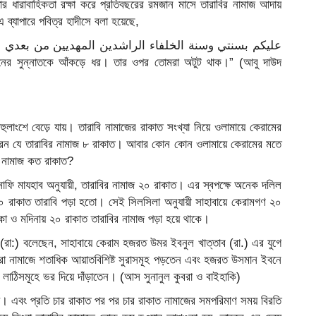
 ধারাবাহিকতা রক্ষা করে প্রতিবছরের রমজান মাসে তারাবির নামাজ আদায়
্যাপারে পবিত্র হাদীসে বলা হয়েছে,
ীনের সুন্নাতকে আঁকড়ে ধর। তার ওপর তোমরা অটুট থাক।” (আবু দাউদ
ংশে বেড়ে যায়। তারাবি নামাজের রাকাত সংখ্যা নিয়ে ওলামায়ে কেরামের
করেন যে তারাবির নামাজ ৮ রাকাত। আবার কোন কোন ওলামায়ে কেরামের মতে
র নামাজ কত রাকাত?
াফি মাযহাব অনুযায়ী, তারাবির নামাজ ২০ রাকাত। এর স্বপক্ষে অনেক দলিল
 ২০ রাকাত তারাবি পড়া হতো। সেই সিলসিলা অনুযায়ী সাহাবায়ে কেরামগণ ২০
 ও মদিনায় ২০ রাকাত তারাবির নামাজ পড়া হয়ে থাকে।
(রা:) বলেছেন, সাহাবায়ে কেরাম হজরত উমর ইবনুল খাত্তাব (রা.) এর যুগে
রা নামাজে শতাধিক আয়াতবিশিষ্ট সুরাসমূহ পড়তেন এবং হজরত উসমান ইবনে
লাঠিসমূহে ভর দিয়ে দাঁড়াতেন। (আস সুনানুল কুবরা ও বাইহাকি)
়। এবং প্রতি চার রাকাত পর পর চার রাকাত নামাজের সমপরিমাণ সময় বিরতি