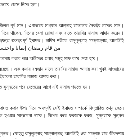
িতভাবে জেনে নিতে হবে।
 ফজিলত পূর্ণ মাস। এবাদতের মাধ্যমে আল্লাহ তাআলার নৈকট্য লাভের মাস।
ব দিয়ে থাকেন, দিনের বেলা রোজা এবং রাতে তারাবির নামাজ আদায় করেন।
্ত গুরুত্বপূর্ণ ইবাদত। হাদিস শরীফে রাসুলুল্লাহ সাল্লাল্লাহু আলাইহি
من قام رمضان إيمانا واحتسابا غفر له ما ت
াজ আদায় করবে তার অতীতের গুনাহ সমূহ মাফ করে দেয়া হবে।
য়েছে। এক কথায় রমজান মাসে তারাবির নামাজ আদায় করা খুবই সাওয়াবের
রিবেলা তারাবির নামাজ আদায় করা।
াত সুন্নতের পরে বেতেরের আগে এই নামাজ পড়তে হয়।
াদত করার উপর দিয়ে অবশ্যই সেই ইবাদত সম্পর্কে বিস্তারিত তথ্য জেনে
ল হওয়ার সম্ভাবনা থাকে। বিশেষ করে ফরজকে ফরজ, সুন্নতকে সুন্নত
। যেহেতু রাসুলুল্লাহ সাল্লাল্লাহু আলাইহি ওয়া সাল্লাম তার জীবদ্দশায়