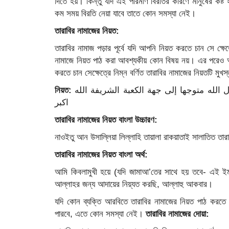
দিতে হয়। কিন্তু যদি এই পরিমাণ বিরতির কারণে মানুষের কষ্ট
কম সময় বিরতি নেয়া যাবে তাতে কোন সমস্যা নেই।
তারাবির নামাজের নিয়ত:
তারাবির নামাজ পড়ার পূর্বে যদি আপনি নিয়ত করতে চান সে ক্ষ
নামাজে নিয়ত পাঠ করা আবশ্যকীয় কোন বিষয় নয়। এর পরেও
করতে চান সেক্ষেত্রে নিম্ন বর্ণিত তারাবির নামাজের নিয়তটি মু
নিয়ত:
نويت أن أصلي لله تعالى ركعتي صلوة التراويح سنة رسول الله متوجها إلى جهة الكعبة الشريفة الله
اكبر
তারাবির নামাজের নিয়ত বাংলা উচ্চারণ:
নাওইতু আন উসাল্লিয়া লিল্লাহি তায়ালা রাকয়াতাই সালাতিত তারাব
তারাবির নামাজের নিয়ত বাংলা অর্থ:
আমি কিবলামুখী হয়ে (যদি জামাআ’তের সাথে হয় তবে- এই ইমা
আল্লাহর জন্য আদায়ের নিয়্যত করছি, আল্লাহু আকবার।
যদি কোন ব্যক্তি আরবিতে তারাবির নামাজের নিয়ত পাঠ করতে
পারবে, এতে কোন সমস্যা নেই।
তারাবির নামাজের দোয়া: