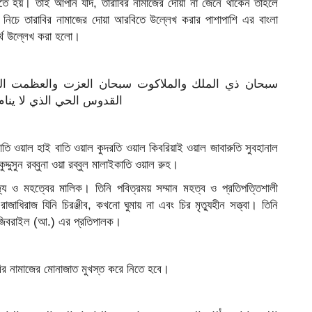
রতে হয়। তাই আপনি যদি, তারাবির নামাজের দোয়া না জেনে থাকেন তাহলে
ন। নিচে তারাবির নামাজের দোয়া আরবিতে উল্লেখ করার পাশাপাশি এর বাংলা
র্থ উল্লেখ করা হলো।
سبحان ذي الملك والملاكوت سبحان العزت والعظمت الهيب
القدوس الحي الذي لا ينام
তি ওয়াল হাই বাতি ওয়াল কুদরতি ওয়াল কিবরিয়াই ওয়াল জাবারুতি সুবহানাল
ন কুদ্দুসুন রব্বুনা ওয়া রব্বুল মালাইকাতি ওয়াল রুহ।
াজ্য ও মহত্বের মালিক। তিনি পবিত্রময় সম্মান মহত্ব ও প্রতিপত্তিশালী
াজাধিরাজ যিনি চিরঞ্জীব, কখনো ঘুমায় না এবং চির মৃত্যুহীন সত্ত্বা। তিনি
 জিবরাইল (আ.) এর প্রতিপালক।
ির নামাজের মোনাজাত মুখস্ত করে নিতে হবে।