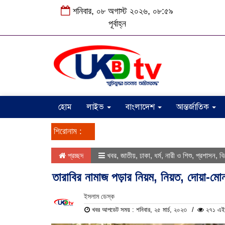
শনিবার, ০৮ অগাস্ট ২০২৬, ০৮:৫৯
পূর্বাহ্ন
হোম
লাইভ
বাংলাদেশ
আন্তর্জাতিক
শিরোনাম :
প্রচ্ছদ
খবর
,
জাতীয়
,
ঢাকা
,
ধর্ম
,
নারী ও শিশু
,
প্রশাসন
,
বি
তারাবির নামাজ পড়ার নিয়ম, নিয়ত, দোয়া-মো
ইসলাম ডেস্ক
খবর আপডেট সময় : শনিবার, ২৫ মার্চ, ২০২৩
২৭১ এই প