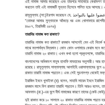
এই নামাজ আদায় করেছেন এবং তারপরে সাহাবায়ে কেরামগণ তার
করতেন তাই এই নামাজটি সুন্নত হিসেবে পালিত হয়ে আসছে। এ ব
রাসূলুল্লাহ (সা:)ইরশাদ করেছেন যে, عليكم بسنتي وسنة الخلفاء الراشدين المهديين من بعدي عضوا عليها بالنواجذ
“তোমরা আমার সুন্নাতকে আঁকড়ে ধর এবং খোলাফায়ে রাশেদ
৪৬০৭, তিরমিজী ২৬৭৬)
তারাবির নামাজ কত রাকাত?
তারাবির নামাজ কত রাকাত? রমজান আসলেই যেন এই বিতর্ক বহুলা
মাঝে মতপার্থক্য বিদ্যমান। কোন কোন ওলামায়ে কেরাম মনে 
তারাবি নামাজ ২০ রাকাত। এখন কথা হলো প্রকৃতপক্ষে, তারাবি
বাংলাদেশের অধিকাংশ মানুষ হানাফি মাযহাবের অনুসারী। আর হান
রয়েছে। রাসুলুল্লাহ সাল্লাল্লাহু আলাইহি ওয়াসাল্লামের যুগে
রাকাত তারাবি নামাজ পড়তেন। এবং সেই সুচনালগ্ন থেকেই মক্কা
ইয়াজিদ ইবনে খুসাইফা (র) বলেন, সাহাবি সায়েব ইবনে ইয়াজিদ 
রমজান মাসে বিশ রাকাত তারাবি পড়তেন। তিনি আরও বলেন, তা
আফফান (রা.)-এর যুগে দীর্ঘ নামাজের কারণে তাদের (কেউ কেউ) 
দুই রাকাত করে ১০ সালামে ২০ রাকাত তারাবির নামাজ পড়তে হয