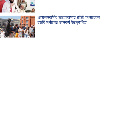
ওয়েলসবাসীর ভালোবাসায় রাইট অনারেবল
রডরি মর্গানের ভাস্কর্য উদ্বোধিত
ঠাকুরগাঁওয়ে ইয়াবাসহ যুবক আটক
দেশ রক্ষায় প্রগতিশীল সাংবাদিকদের ভুমিকা
গুরুত্বপূর্ণ -মহিবুল হাসান চৌধুরী
আহলে সুন্নাত এর কার্যক্রম বাস্তবায়নের
আহ্বান
শিক্ষিকার ওপর হামলাকারীদের গ্রেফতারের
দাবিতে মানববন্ধন অনুষ্ঠিত