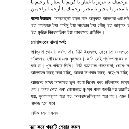
برحمتك يا عزيز يا غفار يا كريم يا ستار يا رحيم يا
ر يا مجير يا مجير يا مجير برحمتك يا أرحم الراحمين
বাংলা উচ্চারণ:
আল্লাহুম্মা ইন্না নাস আনুকাল জান্নাতা ওয়া নাউ
ইয়া গাফফারু ইয়া কারিমু ইয়া সাত্তার ইয়া রহীমু ইয়া জাব্বারু 
ইয়া মুজীরু বিরহমাতিকা ইয়া আরহামার রাহিমীন।
মোনাজাতের বাংলা অর্থ:
পবিত্রতা ঘোষণা করছি তাঁর, যিনি ইহজগৎ, ফেরেশতা ও জগতের প্
শক্তিময়, গৌরবময় এবং বৃহত্তর। আমি সেই প্রতিপালকের গুণগা
ঘটে না। পুত-পবিত্র তিনি। তিনি আমাদের পালনকর্তা, ফেরেশত
আল্লাহর কাছে ক্ষমা চাচ্ছি, আমরা আপনার কাছে বেহেশত চাচ্ছি
আমাদের মধ্যে অনেকের ভুল ধারণা বিশেষ করে মহিলাদের মধ্যে
দেয়। অথচ দোয়া এবং মোনাজাত মুখস্থ থাকা জরুরি নয় তারাবির
যায়, সুবহানাল্লাহ পড়া যায়, আলহামদুলিল্লাহ পড়া যায়। এ
নামাজ হয়ে যাবে।
নিউজ /এমএসএম
দয়া করে খবরটি শেয়ার করুন