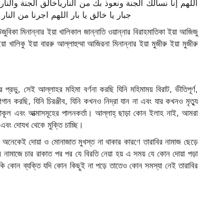
اللهم إنا نسألك الجنة ونعوذ بك من النارياخالق الجنة والنار 
جبار يا خالق يا بار اللهم اجرنا من النا
জুবিকা মিনান্নার ইয়া খালিকাল জান্নাতি ওয়ান্নার বিরাহমাতিকা ইয়া আজিজু
ইয়া খালিকু ইয়া বাররু আল্লাহুম্মা আজিরনা মিনান্নার ইয়া মুজীরু ইয়া মুজীরু
রভু, সেই আল্লাহর মহিমা বর্ণনা করছি যিনি মহিমাময় বিরাট, ভীতিপূর্ণ,
ন করছি, যিনি চিরঞ্জীব, যিনি কখনও নিদ্রা যান না এবং যার কখনও মৃত্যু
াকূল এবং আত্মাসমূহের পালনকর্তা। আল্লাহ্ ছাড়া কোন ইলাহ নাই, আমরা
 এবং দোযখ থেকে মুক্তি চাচ্ছি।
 অনেকেই দোয়া ও মোনাজাত মুখস্ত না থাকার কারণে তারাবির নামাজ ছেড়ে
 নামাজে চার রাকাত পর পর যে বিরতি নেয়া হয় এ সময় যে কোন দোয়া পড়া
মন কি কোন ব্যক্তি যদি কোন কিছুই না পড়ে তাতেও কোন সমস্যা নেই তারাবির