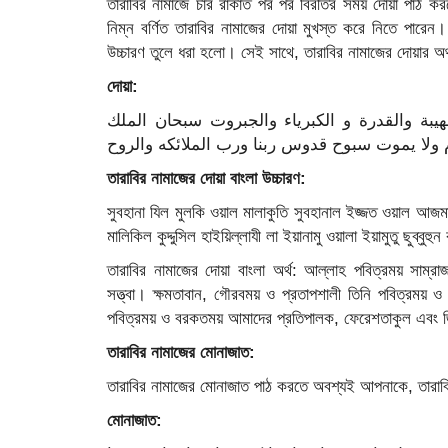
তারাবির নামাজে চার রাকাত পর পর বিরতির সময় দোয়া পাঠ ক
নিম্ন বর্ণিত তারাবির নামাজের দোয়া মুখস্ত করে নিতে পারে
উচ্চারণ তুলে ধরা হলো। সেই সাথে, তারাবির নামাজের দোয়ার অ
দোয়া:
ة والقدرة و الكبرياء والجبروت سبحان الملك
 ولا يموت سبوح قدوس ربنا ورب الملائكه والروح
তারাবির নামাজের দোয়া বাংলা উচ্চারণ:
সুবহানা যিল মুলকি ওয়াল মালাকুতি সুবহানাল ইজ্জত ওয়াল আজমা
মালিকিল কুদ্দুসিল হাইয়িল্লাযী লা ইয়ানামু ওয়ালা ইয়ামুতু ছুব্বুহু
তারাবির নামাজের দোয়া বাংলা অর্থ: আল্লাহ পবিত্রময় সাম্র
সত্ত্বা। ক্ষমতাবান, গৌরবময় ও প্রতাপশালী তিনি পবিত্রময় ও র
পবিত্রময় ও বরকতময় আমাদের প্রতিপালক, ফেরেশতাকুল এবং
তারাবির নামাজের মোনাজাত:
তারাবির নামাজের মোনাজাত পাঠ করতে অবশ্যই আপনাকে, তারাব
মোনাজাত: