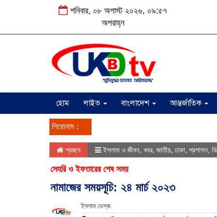
শনিবার, ০৮ অগাস্ট ২০২৬, ০৯:৫৭
অপরাহ্ন
হোম
লাইভ
বাংলাদেশ
আন্তর্জাতিক
শিরোনাম :
প্রচ্ছদ
ইসলাম ও জীবন
,
খবর
,
জাতীয়
,
ঢাকা
,
প্রশাসন
,
বি
সেহরি ও ইফতারের শেষ সময়
নামাজের সময়সূচি: ২৪ মার্চ ২০২৩
ইসলাম ডেস্ক