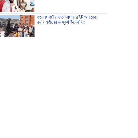
ওয়েলসবাসীর ভালোবাসায় রাইট অনারেবল
রডরি মর্গানের ভাস্কর্য উদ্বোধিত
ঠাকুরগাঁওয়ে ইয়াবাসহ যুবক আটক
দেশ রক্ষায় প্রগতিশীল সাংবাদিকদের ভুমিকা
গুরুত্বপূর্ণ -মহিবুল হাসান চৌধুরী
আহলে সুন্নাত এর কার্যক্রম বাস্তবায়নের
আহ্বান
শিক্ষিকার ওপর হামলাকারীদের গ্রেফতারের
দাবিতে মানববন্ধন অনুষ্ঠিত