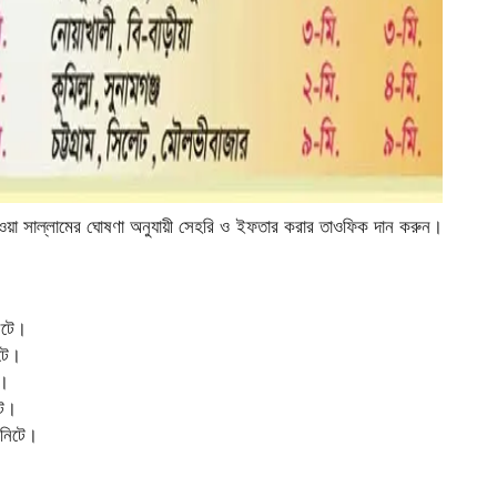
 ওয়া সাল্লামের ঘোষণা অনুযায়ী সেহরি ও ইফতার করার তাওফিক দান করুন।
টে।
টে।
।
টে।
নিটে।