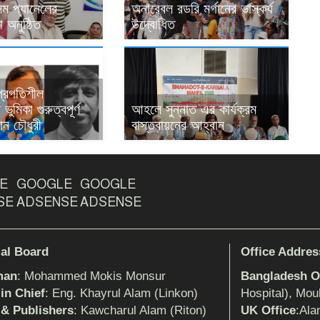
ম প্যানেলের
অনারেবল রডরি মর্গানের ভাস্কর্য
 অনুষ্ঠিত
উদ্বোধিত
 প্রগতিশীল
ভুমিকা গুরুত্বপূর্ণ
আহলে সুন্নাত এর কার্যক্রম
ান চৌধুরী
বাস্তবায়নের আহ্বান
E
GOOGLE
GOOGLE
SE
ADSENSE
ADSENSE
ial Board
Office Addres
man
: Mohammed Mokis Monsur
Bangladesh Of
 in Chief
: Eng. Khayrul Alam (Linkon)
Hospital), Mou
 & Publishers
: Kawcharul Alam (Riton)
UK Office
:Ala