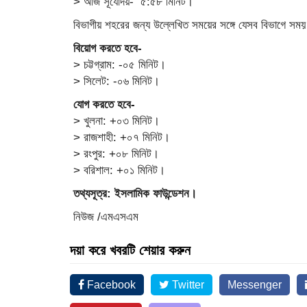
> আজ সূর্যোদয়- ৫:৫৮ মিনিট।
বিভাগীয় শহরের জন্য উল্লেখিত সময়ের সঙ্গে যেসব বিভাগে স
বিয়োগ করতে হবে-
> চট্টগ্রাম: -০৫ মিনিট।
> সিলেট: -০৬ মিনিট।
যোগ করতে হবে-
> খুলনা: +০৩ মিনিট।
> রাজশাহী: +০৭ মিনিট।
> রংপুর: +০৮ মিনিট।
> বরিশাল: +০১ মিনিট।
তথ্যসূত্র: ইসলামিক ফাউন্ডেশন।
নিউজ /এমএসএম
দয়া করে খবরটি শেয়ার করুন
Facebook
Twitter
Messenger