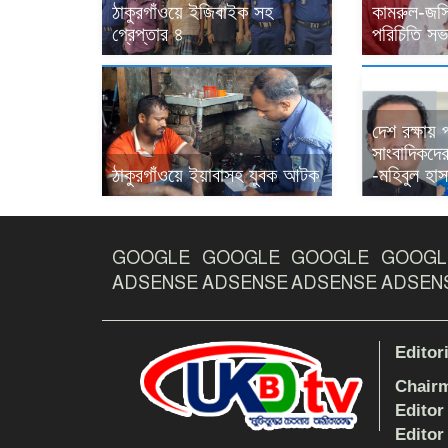
ঠাকুরগাঁওয়ে ইজিবাইক সহ
কামরুল-জসি
গ্রেপ্তার ৪
পরিচিতি সভা
দেশ রক্ষায়
সাংবাদিকদের 
ঠাকুরগাঁওয়ে ইয়াবাসহ যুবক আটক
-মহিবুল হাস
GOOGLE
GOOGLE
GOOGLE
GOOGL
ADSENSE
ADSENSE
ADSENSE
ADSEN
Editor
Chair
Editor
Editor