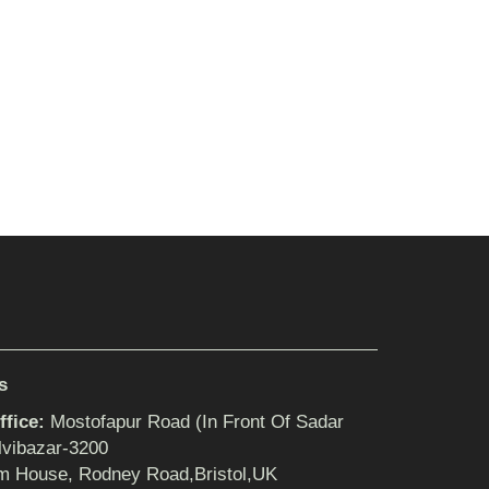
s
fice:
Mostofapur Road (In Front Of Sadar
lvibazar-3200
m House, Rodney Road,Bristol,UK