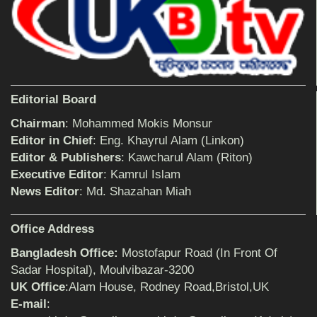
শিক্ষিকার ওপর হামলাকারীদের গ্রেফতারের দাবিতে
মানববন্ধন অনুষ্ঠিত
Editorial Board
বিমানের সিলেট-ম্যানচেস্টার সরাসরি ফ্লাইট চালু হচ্ছে
সোমবার
Chairman
: Mohammed Mokis Monsur
Editor in Chief
: Eng. Khayrul Alam (Linkon)
Editor & Publishers
: Kawcharul Alam (Riton)
ঠাকুরগাঁওয়ে শিশু ধর্ষকের যাবজ্জীবন কারাদণ্ড
Executive Editor
: Kamrul Islam
News Editor
: Md. Shazahan Miah
Office Address
সেনাবাহিনীর পক্ষ থেকে ক্রীড়া সামগ্রী ও আর্থিক
সহায়তা প্রদান অনুষ্ঠিত
Bangladesh Office:
Mostofapur Road (In Front Of
Sadar Hospital), Moulvibazar-3200
UK Office
:Alam House, Rodney Road,Bristol,UK
৩২ বছরের শিক্ষকতা জীবন থেকে অবসরে প্রধান
E-mail
:
শিক্ষক জহির আলী