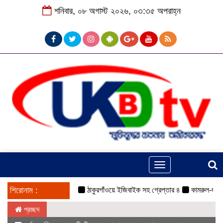
শনিবার, ০৮ অগাস্ট ২০২৬, ০৩:৩৫ অপরাহ্ন
Toggle
navigation
শিরোনাম :
ঠাকুরগাঁওয়ে ইজিবাইক সহ গ্রেপ্তার ৪
কামরুল-জসিম প্যানে
প্রচ্ছদ