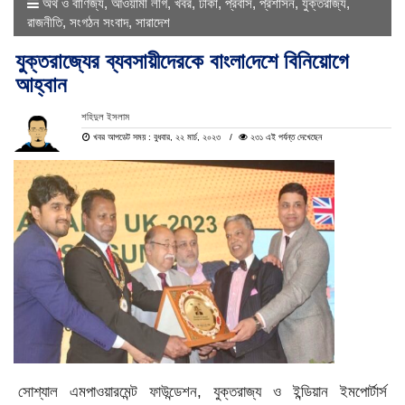
অর্থ ও বাণিজ্য
,
আওয়ামী লীগ
,
খবর
,
ঢাকা
,
প্রবাস
,
প্রশাসন
,
যুক্তরাজ্য
,
রাজনীতি
,
সংগঠন সংবাদ
,
সারাদেশ
যুক্তরাজ্যের ব্যবসায়ীদেরকে বাংলা‌দেশে বিনিয়োগে
আ‌হ্বান
শ‌হিদুল ইসলাম
খবর আপডেট সময় : বুধবার, ২২ মার্চ, ২০২৩
২৩১ এই পর্যন্ত দেখেছেন
সোশ্যাল এমপাওয়ারমেন্ট ফাউন্ডেশন, যুক্তরাজ্য ও ইন্ডিয়ান ইমপোর্টার্স