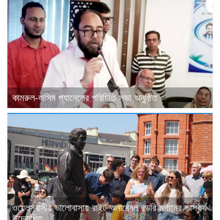
কামরুল-জসিম প্যানেলের পরিচিতি সভা অনুষ্ঠিত
ওয়েলসবাসীর ভালোবাসায় রাইট অনারেবল রডরি মর্গানের ভাস্কর্য
উদ্বোধিত