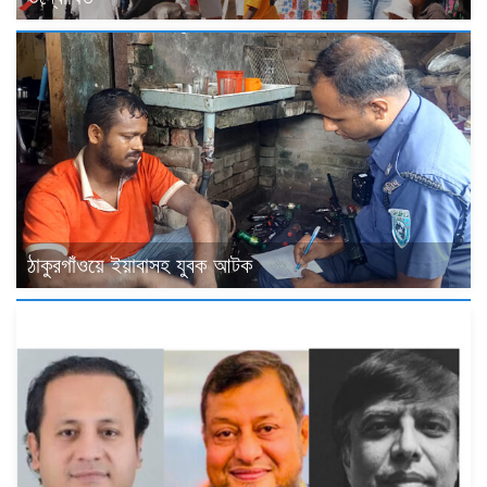
ঠাকুরগাঁওয়ে ইয়াবাসহ যুবক আটক