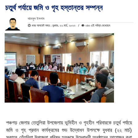
চতুর্থ পর্যায়ে জমি ও গৃহ হস্তান্তর সম্পন্ন
খাদেমুল ইসলাম
খবর আপডেট সময় : বুধবার, ২২ মার্চ, ২০২৩
২৪৫ এই পর্যন্ত দেখেছেন
পঞ্চগড় জেলার তেতুলিয়া উপজেলায় ভুমিহীন ও গৃহহীন পরিবারকে চতুর্থ পর্যায়ে
জমি ও গৃহ প্রদান কার্যক্রমের শুভ উদ্বোধন উপলক্ষে বুধবার (২২ মার্চ)
সকালে তেঁতুলিয়া উপজেলা পরিষদ হলরুমে উদ্বোধনী অনুষ্ঠানের আয়োজন করা