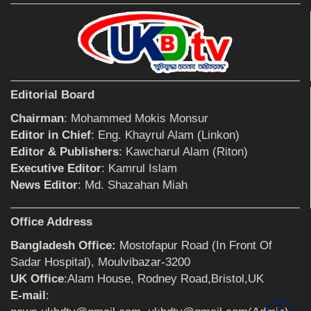
আহলে সুন্নাত এর কার্যক্রম বাস্তবায়নের আহ্বান
শিক্ষিকার ওপর হামলাকারীদের গ্রেফতারের দাবিতে
Editorial Board
মানববন্ধন অনুষ্ঠিত
Chairman
: Mohammed Mokis Monsur
Editor in Chief
: Eng. Khayrul Alam (Linkon)
Editor & Publishers
: Kawcharul Alam (Riton)
বিমানের সিলেট-ম্যানচেস্টার সরাসরি ফ্লাইট চালু হচ্ছে
সোমবার
Executive Editor
: Kamrul Islam
News Editor
: Md. Shazahan Miah
ঠাকুরগাঁওয়ে শিশু ধর্ষকের যাবজ্জীবন কারাদণ্ড
Office Address
Bangladesh Office:
Mostofapur Road (In Front Of
Sadar Hospital), Moulvibazar-3200
UK Office
:Alam House, Rodney Road,Bristol,UK
সেনাবাহিনীর পক্ষ থেকে ক্রীড়া সামগ্রী ও আর্থিক
সহায়তা প্রদান অনুষ্ঠিত
E-mail
: