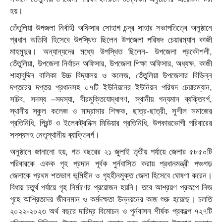
হয়।
তেঁতুলিয়া উপজলা নির্বাহী অফিসার সোহাগ চন্দ্র সাহার সভাপতিত্বে অনুষ্ঠানে
প্রধান অতিথি হিসেবে উপস্থিত ছিলেন উপজেলা পরিষদ চেয়ারম্যান কাজী
মাহমুদুর। অন্যান্যদের মধ্যে উপস্থিত ছিলেন- উপজেলা প্রকৌশলী,
তেঁতুলিয়া, উপজেলা নির্বাচন অফিসার, উপজেলা শিক্ষা অফিসার, অধ্যক্ষ, কাজী
শাহাবুদ্দিন বালিকা উচ্চ বিদ্যালয় ও কলেজ, তেঁতুলিয়া উপজেলার বিভিন্ন
দপ্তরের দপ্তর প্রধানসহ ০৭টি ইউনিয়নের ইউনিয়ন পরিষদ চেয়ারম্যান,
সচিব, সদস্য –সদস্যা, বীরমুক্তিযোদ্ধাগণ, স্থানীয় গন্যমান ব্যক্তিবর্গ,
স্থানীয় স্কুল কলেজ ও মাদ্রাসার শিক্ষক, ছাত্র-ছাত্রী, সুশীল সমাজের
প্রতিনিধি, প্রিন্ট ও ইলেকট্রনিক্স মিডিয়ার প্রতিনিধি, উপকারভোগী পরিবারের
সদস্যসহ নেতৃস্থানীয় ব্যাক্তিবর্গ।
অনুষ্ঠানে জানানো হয়, গত বছরের ২১ জুলাই তৃতীয় পর্যায়ে জেলার ৫৮৫০টি
পরিবারকে একক গৃহ প্রদান পূর্বক পুর্নবাসিত করায় প্রধানমন্ত্রী পঞ্চগড়
জেলাকে প্রথম শতভাগ ভূমিহীন ও গৃহহীনমুক্ত জেলা হিসেবে ঘোষণা করেন।
বিধায় চতুর্থ পর্যায়ে গৃহ নির্মাণের প্রয়োজন হয়নি। তবে আশ্রয়ণ প্রকল্পে নিজ
গৃহে আশ্রিতদের জীবনমান ও কর্মদক্ষতা উন্নয়নের কাজ শুরু হয়েছে। চলতি
২০২২-২০২৩ অর্থ বছরে দারিদ্র বিমোচন ও পুর্নবাসন শীর্ষক প্রকল্পে ৭২৭টি