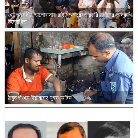
ওয়েলসবাসীর ভালোবাসায় রাইট অনারেবল রডরি মর্গানের ভাস্কর্য
উদ্বোধিত
ঠাকুরগাঁওয়ে ইয়াবাসহ যুবক আটক