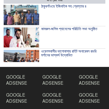
ঠাকুরগাঁওয়ে ইজিবাইক সহ গ্রেপ্তার ৪
কামরুল-জসিম প্যানেলের পরিচিতি সভা অনুষ্ঠিত
ওয়েলসবাসীর ভালোবাসায় রাইট অনারেবল রডরি
মর্গানের ভাস্কর্য উদ্বোধিত
ঠাকুরগাঁওয়ে ইয়াবাসহ যুবক আটক
GOOGLE
GOOGLE
GOOGLE
ADSENSE
ADSENSE
ADSENSE
GOOGLE
GOOGLE
GOOGLE
দেশ রক্ষায় প্রগতিশীল সাংবাদিকদের ভুমিকা গুরুত্বপূর্ণ
-মহিবুল হাসান চৌধুরী
ADSENSE
ADSENSE
ADSENSE