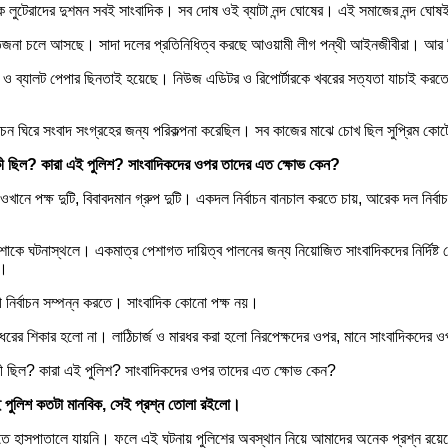
্যাংক লুটেরাদের দুশমন সবই সাংবাদিক। সব দোষ ওই ব্যাটা নন্দ ঘোষের। এই সমাজের নন্দ ঘোষ
উত্তেজনা চলে আসছে। সাদা দলের প্রতিনিধিত্ব করছে আওয়ামী লীগ পন্থী আইনজীবীরা। আ
ঙচুর ও ব্যালট পেপার ছিনতাই হয়েছে। নিউজ এডিটর ও রিপোর্টারকে খবরের সত্যতা যাচাই 
্বাচন ঘিরে সংবাদ সংগ্রহের জন্য পরিকল্পনা করেছিল। সব কাজের মাঝে চোখ ছিল সুপ্রিম কোর
 কী ছিল? কারা এই পুলিশ? সাংবাদিকদের ওপর তাদের এত ক্ষোভ কেন?
ানে পক্ষ দুটি, বিবাবদমান গ্রুপ দুটি। একদল নির্বাচন বানচাল করতে চায়, আরেক দল নির্ব
কে ঘটনাস্থলে। একমাত্র পেশাগত দায়িত্ব পালনের জন্য নিয়োজিত সাংবাদিকদের নির্দিষ্ট প
ল।
নির্বাচন সম্পন্ন করতে। সাংবাদিক কোনো পক্ষ নয়।
মারধরের শিকার হলো না। লাঠিচার্জ ও মারধর করা হলো নিরপেক্ষদের ওপর, মানে সাংবাদিকদের ও
কী ছিল? কারা এই পুলিশ? সাংবাদিকদের ওপর তাদের এত ক্ষোভ কেন?
এই পুলিশ কতটা মানবিক, সেই প্রশ্ন তোলা রইলো।
দেখতে হাসপাতালে যায়নি। ফলে এই ঘটনায় পুলিশের অবস্থান নিয়ে আমাদের অনেক প্রশ্ন রয়