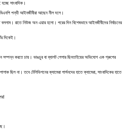
ই হচ্ছে সাংবাদিক।
র বিএনপি পন্থী আইনজীবীরা আছেন নীল দলে।
করতে বললাম। রাতে নিউজ অন এয়ার হলো। পরের দিন বিশেষভাবে আইনজীবীদের নির্বাচনের
্টের দিকেই।
াচন সম্পন্ন করতে চায়। ভাঙচুর বা ব্যালট পেপার ছিনতাইয়ের অভিযোগ এক গ্রুপের
োশাক ছিল না। তবে টেলিভিশনের ক্যামেরা পার্সনদের হাতে ক্যামেরা, সাংবাদিকের হাতে
পর!
েছে।