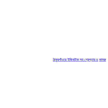
ঠাকুরগাঁওয়ে ইজিবাইক সহ গ্রেপ্তার ৪
কামরুল-জসিম প