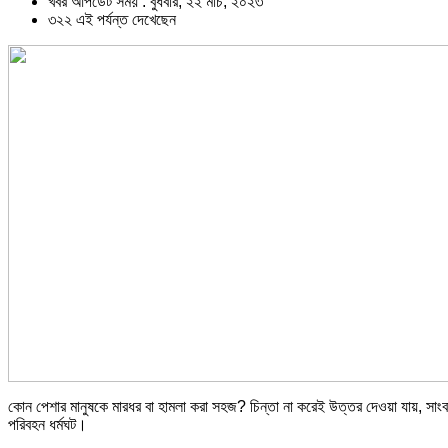
খবর আপডেট সময় : বুধবার, ২২ মার্চ, ২০২৩
৩২২ এই পর্যন্ত দেখেছেন
কোন পেশার মানুষকে মারধর বা হামলা করা সহজ? চিন্তা না করেই উত্তর দেওয়া যায়, সাংব
পরিবহন ধর্মঘট।