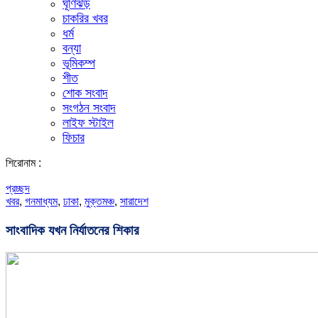
ঘূর্ণিঝড়
চাকরির খবর
ধর্ম
বন্যা
ভূমিকম্প
শীত
শোক সংবাদ
সংগঠন সংবাদ
লাইফ স্টাইল
ফিচার
শিরোনাম :
প্রচ্ছদ
খবর
,
গনমাধ্যম
,
ঢাকা
,
মুক্তমঞ্চ
,
সারাদেশ
সাংবাদিক যখন নির্যাতনের শিকার