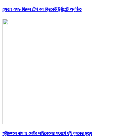
লন্ডনে এস৯ ফিল্মস টেপ বল ক্রিকেট টুর্নামেন্ট অনুষ্ঠিত
শ্রীমঙ্গলে বাস ও মোটর সাইকেলের সংঘর্ষে দুই যুবকের মৃত্যু