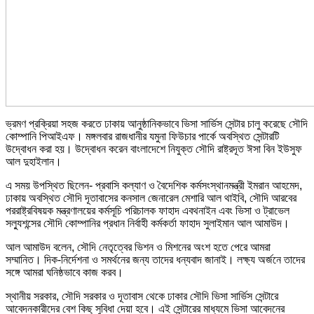
ভ্রমণ প্রক্রিয়া সহজ করতে ঢাকায় আনুষ্ঠানিকভাবে ভিসা সার্ভিস সেন্টার চালু করেছে সৌদি
কোম্পানি পিআইএফ। মঙ্গলবার রাজধানীর যমুনা ফিউচার পার্কে অবস্থিত সেন্টারটি
উদ্বোধন করা হয়। উদ্বোধন করেন বাংলাদেশে নিযুক্ত সৌদি রাষ্ট্রদূত ঈসা বিন ইউসুফ
আল দুহাইলান।
এ সময় উপস্থিত ছিলেন- প্রবাসি কল্যাণ ও বৈদেশিক কর্মসংস্থানমন্ত্রী ইমরান আহমেদ,
ঢাকায় অবস্থিত সৌদি দূতাবাসের কনসাল জেনারেল মেশারি আল থাইবি, সৌদি আরবের
পররাষ্ট্রবিষয়ক মন্ত্রণালয়ের কর্মসূচি পরিচালক ফাহাদ এবথনাইন এবং ভিসা ও ট্রাভেল
সল্যুশন্সের সৌদি কোম্পানির প্রধান নির্বাহী কর্মকর্তা ফাহাদ সুলাইমান আল আমাউদ।
আল আমাউদ বলেন, সৌদি নেতৃত্বের ভিশন ও মিশনের অংশ হতে পেরে আমরা
সম্মানিত। দিক-নির্দেশনা ও সমর্থনের জন্য তাদের ধন্যবাদ জানাই। লক্ষ্য অর্জনে তাদের
সঙ্গে আমরা ঘনিষ্ঠভাবে কাজ করব।
স্থানীয় সরকার, সৌদি সরকার ও দূতাবাস থেকে ঢাকার সৌদি ভিসা সার্ভিস সেন্টারে
আবেদনকারীদের বেশ কিছু সুবিধা দেয়া হবে। এই সেন্টারের মাধ্যমে ভিসা আবেদনের