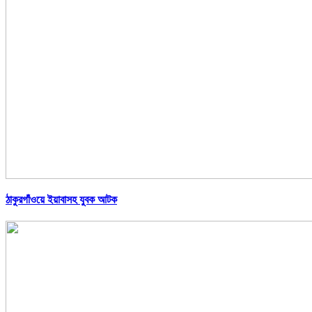
ঠাকুরগাঁওয়ে ইয়াবাসহ যুবক আটক