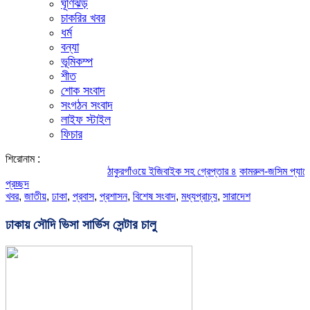
ঘূর্ণিঝড়
চাকরির খবর
ধর্ম
বন্যা
ভূমিকম্প
শীত
শোক সংবাদ
সংগঠন সংবাদ
লাইফ স্টাইল
ফিচার
শিরোনাম :
ঠাকুরগাঁওয়ে ইজিবাইক সহ গ্রেপ্তার ৪
কামরুল-জসিম প্যানেলের পরিচ
প্রচ্ছদ
খবর
,
জাতীয়
,
ঢাকা
,
প্রবাস
,
প্রশাসন
,
বিশেষ সংবাদ
,
মধ্যপ্রাচ্য
,
সারাদেশ
ঢাকায় সৌদি ভিসা সার্ভিস সেন্টার চালু