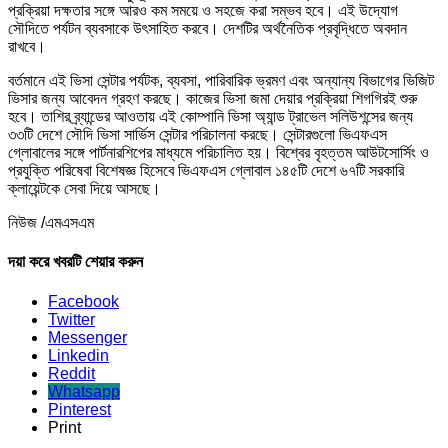
প্রক্রিয়া দক্ষতার সঙ্গে আরও কম সময়ে ও সহজে করা সম্ভব হবে। এই উদ্যোগ
সৌদিতে পর্যটন ব্যবসাকে উৎসাহিত করবে। দেশটির অর্থনৈতিক প্রবৃদ্ধিতে অবদান
রাখবে।
বর্তমানে এই ভিসা সেন্টার পর্যটক, ব্যবসা, পারিবারিক ভ্রমণ এবং অন্যান্য বিভাগের ভিজিট
ভিসার জন্য আবেদন গ্রহণ করছে। কাজের ভিসা জমা দেয়ার প্রক্রিয়া শিগগিরই শুরু
হবে। তাশির ব্র্যান্ডের আওতায় এই কোম্পানি ভিসা অ্যান্ড ট্রাভেল সলিউশন্সের জন্য
৩৩টি দেশে সৌদি ভিসা সার্ভিস সেন্টার পরিচালনা করছে। সেন্টারগুলো ভিএফএস
গ্লোবালের সঙ্গে পার্টনারশিপের মাধ্যমে পরিচালিত হয়। বিশ্বের বৃহত্তম আউটসোর্সিং ও
প্রযুক্তি পরিষেবা বিশেষজ্ঞ হিসেবে ভিএফএস গ্লোবাল ১৪৫টি দেশে ৬৭টি সরকারি
ক্লায়েন্টকে সেবা দিয়ে আসছে।
নিউজ /এমএসএম
দয়া করে খবরটি শেয়ার করুন
Facebook
Twitter
Messenger
Linkedin
Reddit
Whatsapp
Pinterest
Print