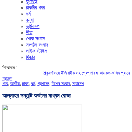
ঘূর্ণিঝড়
চাকরির খবর
ধর্ম
বন্যা
ভূমিকম্প
শীত
শোক সংবাদ
সংগঠন সংবাদ
লাইফ স্টাইল
ফিচার
শিরোনাম :
ঠাকুরগাঁওয়ে ইজিবাইক সহ গ্রেপ্তার ৪
কামরুল-জসিম প্যানেলের পরিচি
প্রচ্ছদ
খবর
,
জাতীয়
,
ঢাকা
,
ধর্ম
,
প্রশাসন
,
বিশেষ সংবাদ
,
সারাদেশ
আল্লাহর সন্তুষ্টি অর্জনের মাধ্যম রোজা