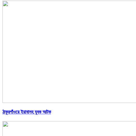
ঠাকুরগাঁওয়ে ইয়াবাসহ যুবক আটক