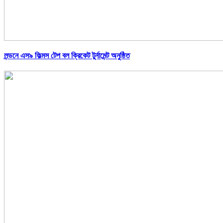
লন্ডনে এস৯ ফিল্মস টেপ বল ক্রিকেট টুর্নামেন্ট অনুষ্ঠিত