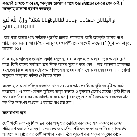
করলেই দেখতে পাবে যে, আল্লাহ তাআলার পথে তার রহমতের কোনো শেষ নেই।
আল্লাহ তাআলা ইরশাদ করেছেন-
وَ الَّذِیۡنَ جَاهَدُوۡا فِیۡنَا لَنَهۡدِیَنَّهُمۡ سُبُلَنَا ؕ وَ اِنَّ اللّٰهَ لَمَعَ
الۡمُحۡسِنِیۡنَ
‘আর যারা আমার পথে সর্বাত্মক প্রচেষ্টা চালায়, তাদেরকে আমি অবশ্যই আমার পথে
পরিচালিত করব। আর নিশ্চয় আল্লাহ সৎকর্মশীলদের সাথেই আছেন।’ (সুরা আনকাবুত,
আয়াত: ৬৯)
এ আয়াকে আল্লাহ তাআলা এটাই বলছেন, যারা আল্লাহ তাআলার দিকে আসার চেষ্টা
করে, তিনি তাদের সবাইকে তার দিকে আসার সুযোগ করে দেন। আর আল্লাহ তাআলার
রহমতের দিকে আসার সর্বোত্তম পথগুলোর মধ্যে একটি হল রমজানের রোজা। এ রোজা
মানুষকে আল্লাহ পর্যন্ত পৌঁছাতে সক্ষম।
আল্লাহ তাআলা পবিত্র রমজানে মাসে সব নেক আমলের দিকে মুমিনের দৃষ্টি আকর্ষন
করেছেন। এ মাসে একজন মুমিনের জন্য ইবাদত ও কুরআন তেলাওয়াতের প্রতি বিশেষ
মনোযোগ নিবদ্ধ করাকে আবশ্যক করেছেন। যেহেতু এ মাসটি অত্যন্ত বরকতের মাস,
অগণিত অসংখ্য সওয়াব ও রহমত পাওয়ার মাস।
মনে রাখতে হবে
ছোট খাটো রোগ-ব্যধি ও দুর্বলতার অজুহাত দেখিয়ে বরকতময় মাস রমজানের রোজা
পরিত্যাগ করা উচিত নয়। রমজানের আধ্যাত্মিক পরিবেশকে কাজে লাগিয়ে পুণ্যকর্মের
মাধ্যমে জান্নাতে যত বেশী সংখ্যক দরজা দিয়ে প্রবেশ করা সম্ভব মানুষের তাতে