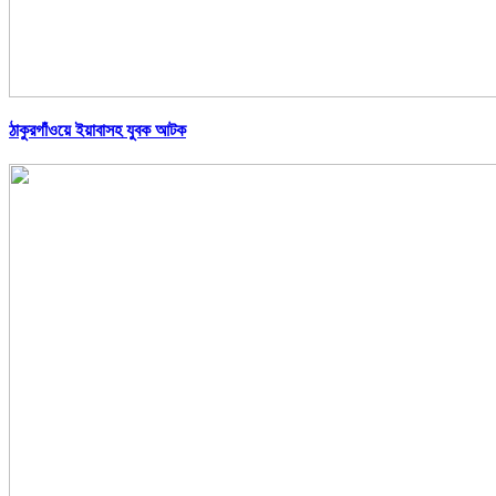
ঠাকুরগাঁওয়ে ইয়াবাসহ যুবক আটক