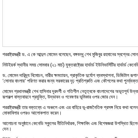
পররাষ্ট্রমন্ত্রী ড. এ কে আব্দুল মোমেন বলেছেন, বঙ্গবন্ধু শেখ মুজিবুর রহমানের স্বপ্নের সো
নিউইয়র্ক স্থানীয় সময় সোমবার (২১ মার্চ) যুক্তরাষ্ট্রের হার্ভার্ড ইউনিভার্সিটির হার্ভার্ড
ড. মোমেন দারিদ্র্য বিমোচন, নারীর ক্ষমতায়ন, প্রাকৃতিক দুর্যোগ ব্যবস্থাপনা, ডিজিটাল
‘সোনার বাংলায়’ পরিণত করার জন্য সরকারের দৃঢ় প্রতিশ্রুতি এবং কৌশলের কথা পুনর্ব্যক
মোমেন প্রধানমন্ত্রী শেখ হাসিনার দূরদর্শী ও গতিশীল নেতৃত্বকে বাংলাদেশের অভূতপূর্ব উন
রূপকল্প বাস্তবায়নে প্রযুক্তি, উদ্ভাবন ও গবেষণার ভূমিকার ওপর জোর দেন।
পররাষ্ট্রমন্ত্রী তার বক্তব্যে এ অঞ্চলে এবং এর বাহিরে ভূ-রাজনৈতিক প্রসঙ্গ নিয়ে কথা বলে
মোকাবিলার ওপরও আলোকপাত করেন।
আলোচনা অনুষ্ঠানে কেনেডি স্কুলের নীতিনির্ধারক, শিক্ষাবিদ এবং বিশেষজ্ঞরা উপস্থিত ছিলে
দেন।