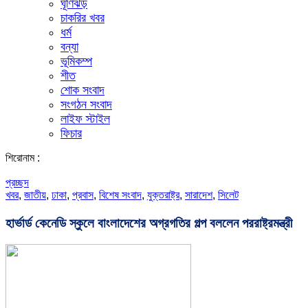
ঘূর্ণিঝড়
চাকরির খবর
ধর্ম
বন্যা
ভূমিকম্প
শীত
শোক সংবাদ
সংগঠন সংবাদ
লাইফ স্টাইল
ফিচার
শিরোনাম :
প্রচ্ছদ
খবর
,
জাতীয়
,
ঢাকা
,
প্রবাস
,
বিশেষ সংবাদ
,
যুক্তরাষ্ট্র
,
সারাদেশ
,
সিলেট
হার্ভার্ড কেনেডি স্কুলে বাংলাদেশের অগ্রগতির গল্প বললেন পররাষ্ট্রমন্ত্রী