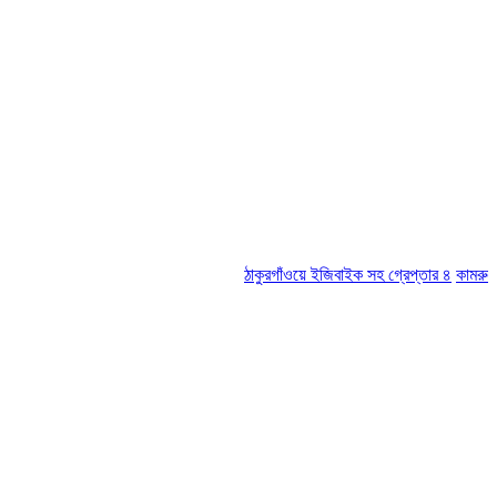
ঠাকুরগাঁওয়ে ইজিবাইক সহ গ্রেপ্তার ৪
কামরুল-জসিম প