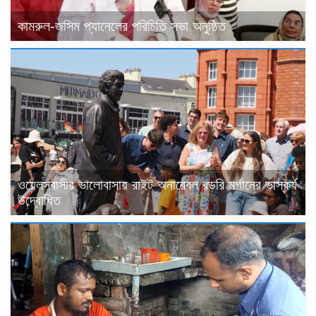
কামরুল-জসিম প্যানেলের পরিচিতি সভা অনুষ্ঠিত
ওয়েলসবাসীর ভালোবাসায় রাইট অনারেবল রডরি মর্গানের ভাস্কর্য
উদ্বোধিত