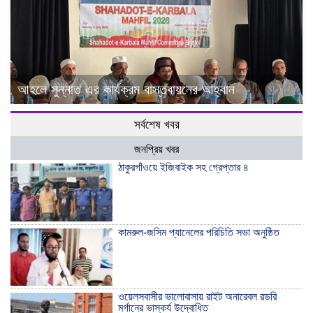
আহলে সুন্নাত এর কার্যক্রম বাস্তবায়নের আহ্বান
সর্বশেষ খবর
জনপ্রিয় খবর
ঠাকুরগাঁওয়ে ইজিবাইক সহ গ্রেপ্তার ৪
কামরুল-জসিম প্যানেলের পরিচিতি সভা অনুষ্ঠিত
ওয়েলসবাসীর ভালোবাসায় রাইট অনারেবল রডরি
মর্গানের ভাস্কর্য উদ্বোধিত