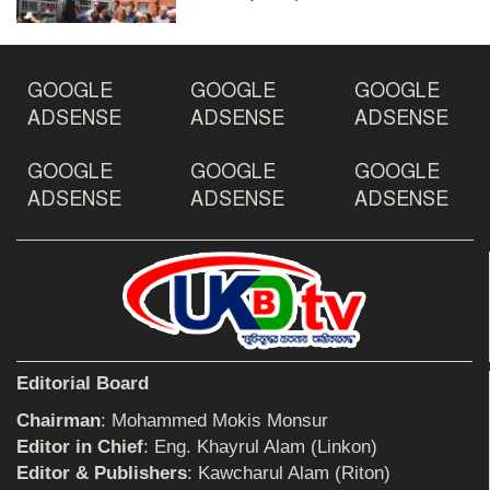
ঠাকুরগাঁওয়ে ইয়াবাসহ যুবক আটক
GOOGLE
GOOGLE
GOOGLE
ADSENSE
ADSENSE
ADSENSE
GOOGLE
GOOGLE
GOOGLE
দেশ রক্ষায় প্রগতিশীল সাংবাদিকদের ভুমিকা গুরুত্বপূর্ণ
-মহিবুল হাসান চৌধুরী
ADSENSE
ADSENSE
ADSENSE
আহলে সুন্নাত এর কার্যক্রম বাস্তবায়নের আহ্বান
শিক্ষিকার ওপর হামলাকারীদের গ্রেফতারের দাবিতে
Editorial Board
মানববন্ধন অনুষ্ঠিত
Chairman
: Mohammed Mokis Monsur
Editor in Chief
: Eng. Khayrul Alam (Linkon)
Editor & Publishers
: Kawcharul Alam (Riton)
বিমানের সিলেট-ম্যানচেস্টার সরাসরি ফ্লাইট চালু হচ্ছে