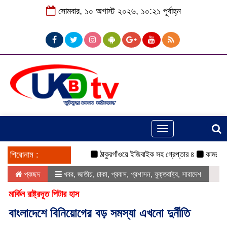
সোমবার, ১০ অগাস্ট ২০২৬, ১০:২১ পূর্বাহ্ন
Toggle
navigation
শিরোনাম :
ঠাকুরগাঁওয়ে ইজিবাইক সহ গ্রেপ্তার ৪
কামরুল-জসিম প
প্রচ্ছদ
খবর
,
জাতীয়
,
ঢাকা
,
প্রবাস
,
প্রশাসন
,
যুক্তরাষ্ট্র
,
সারাদেশ
মার্কিন রাষ্ট্রদূত পিটার হাস
বাংলাদেশে বিনিয়োগের বড় সমস্যা এখনো দুর্নীতি