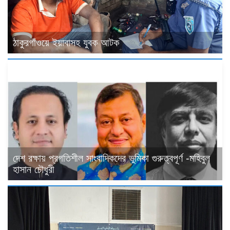
ঠাকুরগাঁওয়ে ইয়াবাসহ যুবক আটক
দেশ রক্ষায় প্রগতিশীল সাংবাদিকদের ভুমিকা গুরুত্বপূর্ণ -মহিবুল
হাসান চৌধুরী