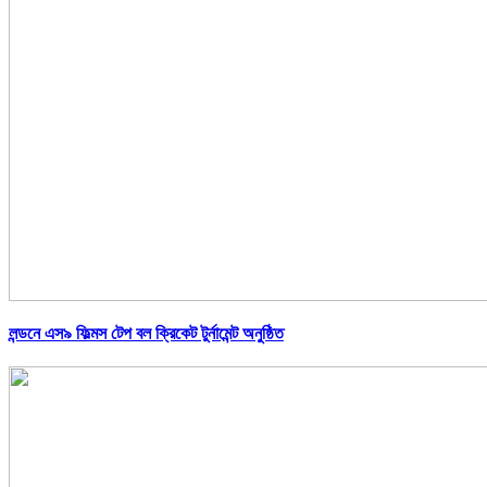
লন্ডনে এস৯ ফিল্মস টেপ বল ক্রিকেট টুর্নামেন্ট অনুষ্ঠিত