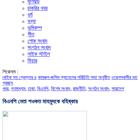
ঘূর্ণিঝড়
চাকরির খবর
ধর্ম
বন্যা
ভূমিকম্প
শীত
শোক সংবাদ
সংগঠন সংবাদ
লাইফ স্টাইল
ফিচার
শিরোনাম :
 সহ গ্রেপ্তার ৪
কামরুল-জসিম প্যানেলের পরিচিতি সভা অনুষ্ঠিত
ওয়েলসবাসীর ভালোবাসায় রাই
প্রচ্ছদ
খবর
,
গনমাধ্যম
,
ঢাকা
,
বিএনপি
,
বিশেষ সংবাদ
,
রাজনীতি
,
সংগঠন সংবাদ
,
সারাদেশ
বিএনপি নেতা শওকত মাহমুদকে বহিষ্কার