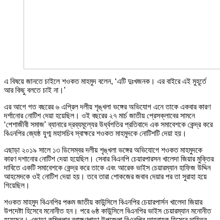
এ বিষয়ে জানতে চাইলে শওকত মাহমুদ বলেন, ‘এটি দুঃখজনক। এর বাইরে এই মুহূর্তে
আর কিছু বলতে চাই না।’
এর আগে গত বছরের ৬ এপ্রিল দলীয় শৃঙ্খলা ভঙ্গের অভিযোগ এনে তাকে একবার কারণ
দর্শানোর নোটিশ দেয়া হয়েছিল। ওই বছরের ২৭ মার্চ জাতীয় প্রেসক্লাবের সামনে
‘পেশাজীবী সমাজ’ ব্যানারে দ্রব্যমূল্যের উর্ধ্বগতির প্রতিবাদে এক সমাবেশকে কেন্দ্র করে
বিএনপির জ্যেষ্ঠ যুগ্ম মহাসচিব স্বাক্ষরে শওকত মাহমুদকে নোটিশটি দেয়া হয়।
এছাড়া ২০১৯ সালে ১৩ ডিসেম্বর দলীয় শৃঙ্খলা ভঙ্গের অভিযোগে শওকত মাহমুদকে
কারণ দশানোর নোটিশ দেয়া হয়েছিল। সেবার বিএনপি চেয়ারপারসন খালেদা জিয়ার মুক্তির
দাবিতে একটি সমাবেশকে কেন্দ্র করে তাকে এবং আরেক ভাইস চেয়ারম্যান হাফিজ উদ্দিন
আহমেদকে ওই নোটিশ দেয়া হয়। তবে তারা শোকজের জবাব দেয়ার পর তা সুরাহা হয়ে
গিয়েছিল।
শওকত মাহমুদ বিএনপির পঞ্চম জাতীয় কাউন্সিলে বিএনপির চেয়ারপার্সন খালেদা জিয়ার
উপদেষ্টা হিসেবে মনোনীত হন। পরে ৬ষ্ঠ কাউন্সিলে বিএনপির ভাইস চেয়ারম্যান মনোনীত
হয়েছেন। এছাড়া কুমিল্লার ব্রাহ্মণপাড়া উপজেলা বিএনপির আহবায়ক হিসেবে দায়িত্ব