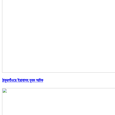
ঠাকুরগাঁওয়ে ইয়াবাসহ যুবক আটক