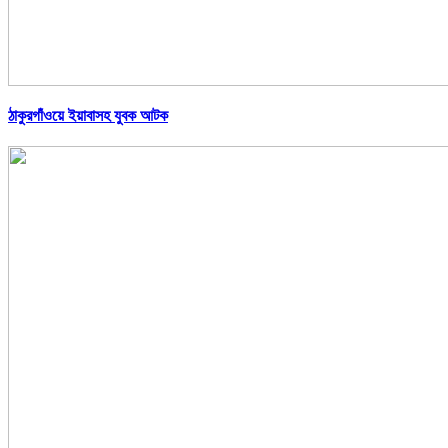
ঠাকুরগাঁওয়ে ইয়াবাসহ যুবক আটক