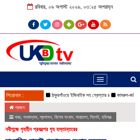
রবিবার, ০৯ অগাস্ট ২০২৬, ০৩:২৫ অপরাহ্ন
Toggle
navigation
শিরোনাম :
ঠাকুরগাঁওয়ে ইজিবাইক সহ গ্রেপ্তার ৪
কামরুল-জসিম প্যা
প্রচ্ছদ
খবর
,
গনমাধ্যম
,
প্রশাসন
,
বিশেষ সংবাদ
,
সারাদেশ
,
সিলেট
,
হবিগঞ্জ
নবীগন্জে গৃহহীন প্রকল্পের গৃহ হস্তান্তরের