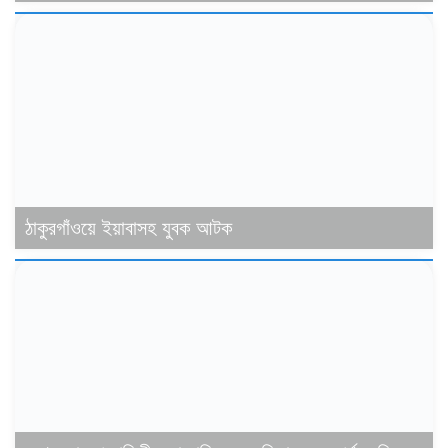
ঠাকুরগাঁওয়ে ইয়াবাসহ যুবক আটক