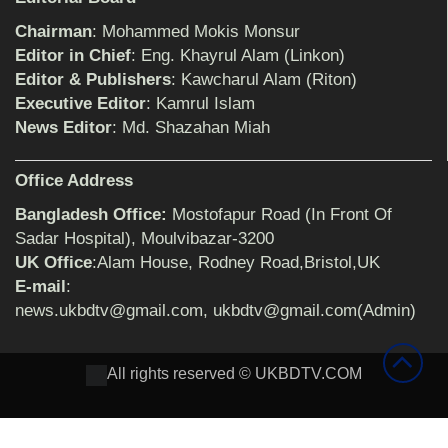
Chairman
: Mohammed Mokis Monsur
শিক্ষিকার ওপর হামলাকারীদের গ্রেফতারের দাবিতে
Editor in Chief
: Eng. Khayrul Alam (Linkon)
মানববন্ধন অনুষ্ঠিত
Editor & Publishers
: Kawcharul Alam (Riton)
Executive Editor
: Kamrul Islam
News Editor
: Md. Shazahan Miah
বিমানের সিলেট-ম্যানচেস্টার সরাসরি ফ্লাইট চালু হচ্ছে
সোমবার
Office Address
Bangladesh Office:
Mostofapur Road (In Front Of
ঠাকুরগাঁওয়ে শিশু ধর্ষকের যাবজ্জীবন কারাদণ্ড
Sadar Hospital), Moulvibazar-3200
UK Office
:Alam House, Rodney Road,Bristol,UK
E-mail
:
news.ukbdtv@gmail.com, ukbdtv@gmail.com(Admin)
সেনাবাহিনীর পক্ষ থেকে ক্রীড়া সামগ্রী ও আর্থিক
সহায়তা প্রদান অনুষ্ঠিত
All rights reserved © UKBDTV.COM
৩২ বছরের শিক্ষকতা জীবন থেকে অবসরে প্রধান
শিক্ষক জহির আলী