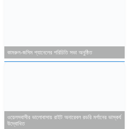
কামরুল-জসিম প্যানেলের পরিচিতি সভা অনুষ্ঠিত
ওয়েলসবাসীর ভালোবাসায় রাইট অনারেবল রডরি মর্গানের ভাস্কর্য
উদ্বোধিত