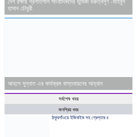
দেশ রক্ষায় প্রগতিশীল সাংবাদিকদের ভুমিকা গুরুত্বপূর্ণ -মহিবুল
হাসান চৌধুরী
আহলে সুন্নাত এর কার্যক্রম বাস্তবায়নের আহ্বান
সর্বশেষ খবর
জনপ্রিয় খবর
ঠাকুরগাঁওয়ে ইজিবাইক সহ গ্রেপ্তার ৪