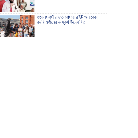
ওয়েলসবাসীর ভালোবাসায় রাইট অনারেবল
রডরি মর্গানের ভাস্কর্য উদ্বোধিত
ঠাকুরগাঁওয়ে ইয়াবাসহ যুবক আটক
দেশ রক্ষায় প্রগতিশীল সাংবাদিকদের ভুমিকা
গুরুত্বপূর্ণ -মহিবুল হাসান চৌধুরী
আহলে সুন্নাত এর কার্যক্রম বাস্তবায়নের
আহ্বান
শিক্ষিকার ওপর হামলাকারীদের গ্রেফতারের
দাবিতে মানববন্ধন অনুষ্ঠিত