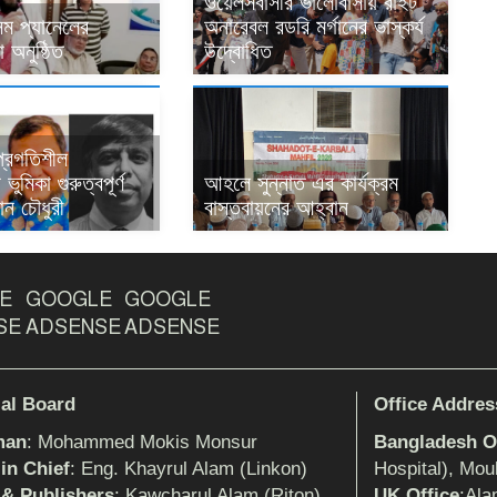
ওয়েলসবাসীর ভালোবাসায় রাইট
ম প্যানেলের
অনারেবল রডরি মর্গানের ভাস্কর্য
 অনুষ্ঠিত
উদ্বোধিত
 প্রগতিশীল
ভুমিকা গুরুত্বপূর্ণ
আহলে সুন্নাত এর কার্যক্রম
ান চৌধুরী
বাস্তবায়নের আহ্বান
E
GOOGLE
GOOGLE
SE
ADSENSE
ADSENSE
ial Board
Office Addres
man
: Mohammed Mokis Monsur
Bangladesh Of
 in Chief
: Eng. Khayrul Alam (Linkon)
Hospital), Mou
 & Publishers
: Kawcharul Alam (Riton)
UK Office
:Ala