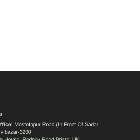
s
fice:
Mostofapur Road (In Front Of Sadar
lvibazar-3200
m House, Rodney Road,Bristol,UK