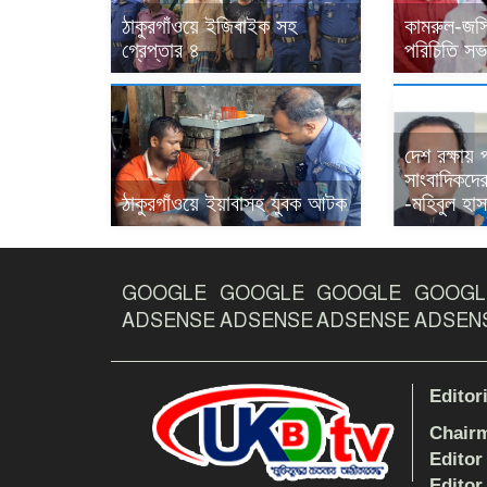
ঠাকুরগাঁওয়ে ইজিবাইক সহ
কামরুল-জসি
গ্রেপ্তার ৪
পরিচিতি সভা
দেশ রক্ষায়
সাংবাদিকদের 
ঠাকুরগাঁওয়ে ইয়াবাসহ যুবক আটক
-মহিবুল হাস
GOOGLE
GOOGLE
GOOGLE
GOOGL
ADSENSE
ADSENSE
ADSENSE
ADSEN
Editor
Chair
Editor
Editor