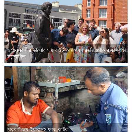
ওয়েলসবাসীর ভালোবাসায় রাইট অনারেবল রডরি মর্গানের ভাস্কর্য
উদ্বোধিত
ঠাকুরগাঁওয়ে ইয়াবাসহ যুবক আটক