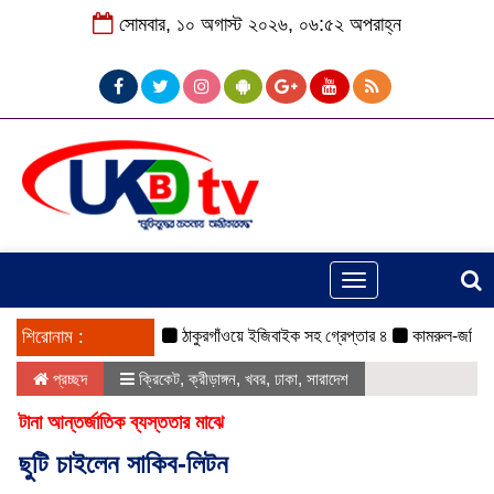
সোমবার, ১০ অগাস্ট ২০২৬, ০৬:৫২ অপরাহ্ন
Toggle
navigation
শিরোনাম :
ঠাকুরগাঁওয়ে ইজিবাইক সহ গ্রেপ্তার ৪
কামরুল-জসিম প্যানেল
প্রচ্ছদ
ক্রিকেট
,
ক্রীড়াঙ্গন
,
খবর
,
ঢাকা
,
সারাদেশ
টানা আন্তর্জাতিক ব্যস্ততার মাঝে
ছুটি চাইলেন সাকিব-লিটন