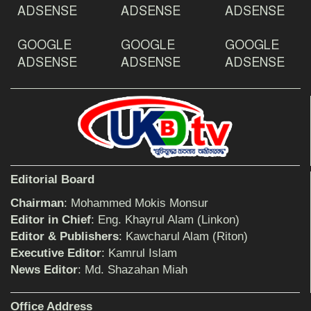
ADSENSE
ADSENSE
ADSENSE
GOOGLE
GOOGLE
GOOGLE
দেশ রক্ষায় প্রগতিশীল সাংবাদিকদের ভুমিকা গুরুত্বপূর্ণ
-মহিবুল হাসান চৌধুরী
ADSENSE
ADSENSE
ADSENSE
আহলে সুন্নাত এর কার্যক্রম বাস্তবায়নের আহ্বান
শিক্ষিকার ওপর হামলাকারীদের গ্রেফতারের দাবিতে
Editorial Board
মানববন্ধন অনুষ্ঠিত
Chairman
: Mohammed Mokis Monsur
Editor in Chief
: Eng. Khayrul Alam (Linkon)
Editor & Publishers
: Kawcharul Alam (Riton)
বিমানের সিলেট-ম্যানচেস্টার সরাসরি ফ্লাইট চালু হচ্ছে
সোমবার
Executive Editor
: Kamrul Islam
News Editor
: Md. Shazahan Miah
ঠাকুরগাঁওয়ে শিশু ধর্ষকের যাবজ্জীবন কারাদণ্ড
Office Address