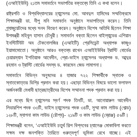
(এআইইউবি) ২১তম সমাবর্তনে সভাপতির বক্তব্যে তিনি এ কথা বলেন।
রাষ্ট্রপতি ও বিশ্ববিদ্যালয়ের চ্যান্সেলর মো. আবদুল হামিদের সম্মতিক্রমে
শিক্ষামন্ত্রী ডা. দীপু মনি সমাবর্তন অনুষ্ঠানে সভাপতিত্ব করেন। তিনি
গ্র্যাজুয়েটদের মধ্যে সনদ বিতরণ করেন। অনুষ্ঠানে বিশেষ অতিথি ছিলেন শিক্ষা
উপমন্ত্রী মহিবুল হাসান চৌধুরী। সমাবর্তন বক্তা ছিলেন থাইল্যান্ডের এশিয়ান
ইনস্টিটিউট অব টেকনোলজির (এআইটি) প্রেসিডেন্ট অধ্যাপক কাজুও
ইয়ামামোতো। অনুষ্ঠানে আরও বক্তব্য রাখেন এআইইউবির ট্রাস্টি বোর্ডের
চেয়ারম্যান ইশতিয়াক আবেদীন, প্রো-ভাইস চ্যান্সেলর অধ্যাপক ড. আব্দুর
রহমান ও ট্রাস্টি বোর্ডের সদস্য ড. কারমেন জেড লামাগনা।
সমাবর্তনে বিভিন্ন অনুষদের ৪ হাজার ৭২২ শিক্ষার্থীকে স্নাতক ও
স্নাতকোত্তর ডিগ্রি প্রদান করা হয়। এছাড়া বিভিন্ন বিষয়ে ভালো ফলাফল
অর্জনকারী মেধাবী ছাত্রছাত্রীদের বিশেষ সম্মাননা পদক প্রদান করা হয়।
এর মধ্যে ছিল চ্যান্সেলর স্বর্ণ পদক তিনটি, ডা. আনোয়ারুল আবেদীন
লিডারশিপ পদক ৩৩টি, ভাইস চ্যান্সেলর পদক ৩৪টি, সুম্মা কাম লাউড (গোল্ড)
১২৮টি, ম্যাগনা কাম লাউড (রৌপ্য)- ২১৯টি ও কাম লাউড (ব্রোঞ্জ) ৫৬টি।
শিক্ষামন্ত্রী বলেন, ‘এআইইউবি চতুর্থ শিল্প বিপ্লবের চ্যালেঞ্জ মোকাবিলা করতে
সক্ষম দক্ষ জনশক্তি তৈরিতে গুরুত্বপূর্ণ ভূমিকা রেখে যাচ্ছে। এই