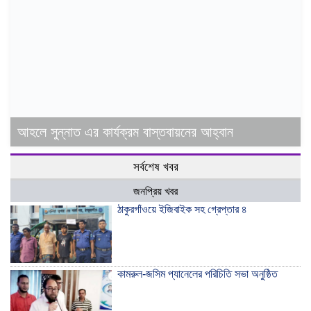
আহলে সুন্নাত এর কার্যক্রম বাস্তবায়নের আহ্বান
সর্বশেষ খবর
জনপ্রিয় খবর
ঠাকুরগাঁওয়ে ইজিবাইক সহ গ্রেপ্তার ৪
কামরুল-জসিম প্যানেলের পরিচিতি সভা অনুষ্ঠিত