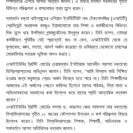
শিক্ষার্থীদের এগিয়ে আসার আহ্বান জানান। এ বিষয়ে বর্তমান সরকারের গৃহীত
বিভিন্ন পরিকল্পনা ও বাস্তবায়ন তথ্য তুলে ধরেন।
সমাবর্তন বক্তা থাইল্যান্ডের এশিয়ান ইনস্টিটিউট অব টেকনোলজির (এআইটি)
প্রেসিডেন্ট অধ্যাপক কাজুও ইয়ামামোতো তার শিক্ষা ও কর্মজীবনের বিভিন্ন
দিক তুলে ধরে উপস্থিত গ্র্যাজুয়েটদের উদ্বুদ্ধ করেন। তিনি বলেন, তোমরা
কর্মজীবনে পৃথিবীর যেই প্রান্তেই যাও না কেন, এআইইউবি থেকে যে
মূল্যবোধ, জ্ঞান, সততা, আদর্শ অর্জন করেছো তা ভবিষ্যতে যেকোনো চ্যালেঞ্জ
মোকাবিলায় সহায়ক ভূমিকা পালন করবে।
এআইইউবির ট্রাস্টি বোর্ডের চেয়ারম্যান ইশতিয়াক আবেদীন স্বাগত বক্তব্যে
ডিগ্রিপ্রাপ্তদের অভিনন্দন জানান। তিনি বলেন, ‘আমি বিশ্বাস করি শিক্ষিত
হওয়ার জন্য শুধুমাত্র গ্রেড অর্জন বিবেচ্য হতে পারে না। তিনি শিক্ষার্থীদের
আজকের এই অর্জনের পেছনে কারিগর হিসেবে তাদের পরিবার, পিতা মাতা ও
অভিভাবকদের অবদানের কথা উল্লেখ করে তাদের প্রতি আন্তরিক ধন্যবাদ
জানান।’
এআইইউবির ট্রাস্টি বোর্ডের সদস্য ড. কারমেন জেড লামাগনা তার বক্তব্যে
বিশ্ববিদ্যালয়ের গৃহীত ১০ বছরের কৌশলগত উন্নয়ন ও কর্ম পরিকল্পনা বিষয়ে
উল্লেখ করেন। তিনি বিশ্ববিদ্যালয়ের শিক্ষক, শিক্ষার্থী, অভিভাবক ও
সমাবর্তনে আগত অতিথিদের ধন্যবাদ জানান।