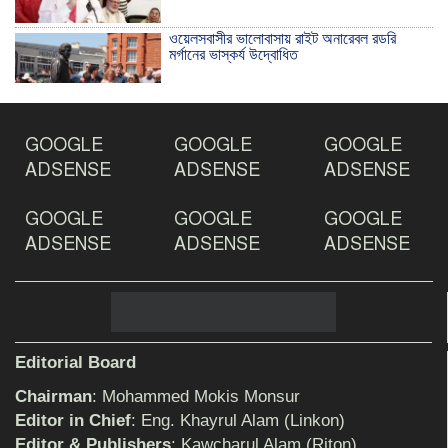
ওয়েলসবাসীর ভালোবাসায় রাইট অনারেবল রডরি
মর্গানের ভাস্কর্য উদ্বোধিত
ঠাকুরগাঁওয়ে ইয়াবাসহ যুবক আটক
GOOGLE
GOOGLE
GOOGLE
ADSENSE
ADSENSE
ADSENSE
GOOGLE
GOOGLE
GOOGLE
দেশ রক্ষায় প্রগতিশীল সাংবাদিকদের ভুমিকা গুরুত্বপূর্ণ
-মহিবুল হাসান চৌধুরী
ADSENSE
ADSENSE
ADSENSE
আহলে সুন্নাত এর কার্যক্রম বাস্তবায়নের আহ্বান
Editorial Board
Chairman
: Mohammed Mokis Monsur
শিক্ষিকার ওপর হামলাকারীদের গ্রেফতারের দাবিতে
Editor in Chief
: Eng. Khayrul Alam (Linkon)
মানববন্ধন অনুষ্ঠিত
Editor & Publishers
: Kawcharul Alam (Riton)