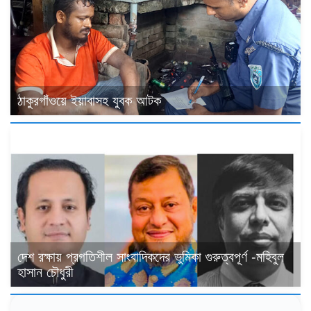
ঠাকুরগাঁওয়ে ইয়াবাসহ যুবক আটক
দেশ রক্ষায় প্রগতিশীল সাংবাদিকদের ভুমিকা গুরুত্বপূর্ণ -মহিবুল
হাসান চৌধুরী