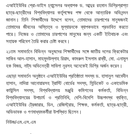
এআইইউবির প্রো-ভাইস চ্যান্সেলর অধ্যাপক ড. আব্দুর রহমান ডিগ্রিপ্রাপ্ত
ছাত্র-ছাত্রীদের বিশ্ববিদ্যালয় কর্তৃপক্ষের পক্ষ থেকে আন্তরিক অভিনন্দন
জানান। তিনি শিক্ষার্থীদের উদ্দেশে বলেন, তোমাদের চারপাশের মানুষজনই
তোমাদের জীবনের অস্তিত্ব ও মূল্যায়নকে ব্যাপকভাবে প্রভাবিত করতে
পারে। নিজের ও তোমাদের চারপাশের মানুষের জন্য একটি ইতিবাচক এবং
সহায়ক পরিবেশ তৈরি করার চেষ্টা করবে।
২১তম সমাবর্তনে বিভিন্ন অনুষদের শিক্ষার্থীদের সঙ্গে জাতীয় দলের ক্রিকেটার
সাকিব আল-হাসান, মাহমুদউল্লাহ রিয়াদ, কামরুল ইসলাম রাব্বী, মো. এনামুল
হক বিজয়, নাট্য অভিনেত্রী সাবিলা নূরসহ অনেকেই ডিগ্রি অর্জন করেন।
এছাড়া সমাবর্তন অনুষ্ঠানে এআইইউবির প্রতিষ্ঠাতা সদস্য ড. হাসানুল আবেদীন
হাসান, নাদিয়া আনোয়ারসহ ট্রাস্টি বোর্ডের সদস্য, সিন্ডিকেট ও একাডেমিক
কাউন্সিল সদস্য, বিশ্ববিদ্যালয় মঞ্জুরি কমিশনের কর্মকর্তা, বিভিন্ন
বিশ্ববিদ্যালয়ের উপাচার্য ও প্রতিনিধি, দেশি-বিদেশি উচ্চপদস্থ ব্যক্তি,
এআইইউবির ট্রেজারার, ডিন, রেজিস্ট্রার, শিক্ষক, কর্মকর্তা, ছাত্র-ছাত্রী,
অভিভাবক ও গণমাধ্যমকর্মীরা উপস্থিত ছিলেন।
নিউজ/এম.এস.এম