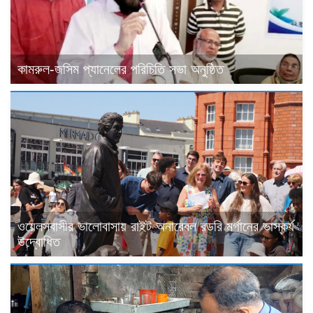
কামরুল-জসিম প্যানেলের পরিচিতি সভা অনুষ্ঠিত
ওয়েলসবাসীর ভালোবাসায় রাইট অনারেবল রডরি মর্গানের ভাস্কর্য
উদ্বোধিত