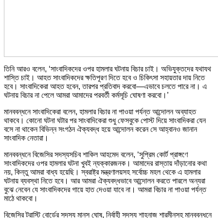
তিনি আরও বলেন, ‘সাংবাদিকদের ওপর হামলার ঘটনায় বিচার চাই। অভিযুক্তদের যথাযথ
শাস্তি চাই। আহত সাংবাদিকদের ক্ষতিপূরণ দিতে হবে ও চিকিৎসা সহায়তার দায় নিতে
হবে। সাংবাদিকেরা আহত হবেন, তারপর প্রতিবাদ করবো—এভাবে চলতে পারে না। এ
ঘটনায় বিচার না পেলে আমরা আমাদের পরবর্তী কর্মসূচি ঘোষণা করবো।’
মানববন্ধনে সাংবাদিকেরা বলেন, হামলার বিচার না পাওয়া পর্যন্ত আন্দোলন অব্যাহত
থাকবে। কোনো ঘটনা ঘটার পর সাংবাদিকেরা শুধু ফেসবুকে পোস্ট দিয়ে সাংবাদিকরা যেন
বসে না থাকেন বিভিন্ন সংগঠন ঐক্যবদ্ধ হয়ে আন্দোলন করেন সে আহ্বানও জানান
সাংবাদিক নেতারা।
মানববন্ধনে বিজেসির সদস্যসচিব শাকিল আহমেদ বলেন, ‘সুপ্রিম কোর্ট প্রাঙ্গণে
সাংবাদিকদের ওপর হামলার ঘটনা খুবই ন্যক্কারজনক। আমাদের রাস্তায় দাঁড়ানোর কথা
নয়, কিন্তু আমরা বাধ্য হয়েছি। স্বরাষ্ট্র মন্ত্রণালয়সহ সর্বোচ্চ মহল থেকে এ হামলার
ঘটনায় ব্যবস্থা নিতে হবে। আর আমরা ঐক্যবদ্ধভাবে আন্দোলন করতে পারলে অন্যরা
বুঝে নেবেন যে সাংবাদিকদের গায়ে হাত দেওয়া যাবে না। আমরা বিচার না পাওয়া পর্যন্ত
মাঠে থাকবো।
বিজেসির ট্রাস্টি বোর্ডের সদস্য মানস ঘোষ, নির্বাহী সদস্য শাহনাজ শারমীনসহ মানববন্ধনে