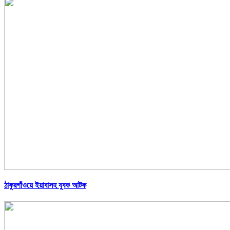
ঠাকুরগাঁওয়ে ইয়াবাসহ যুবক আটক