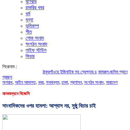
ঘূর্ণিঝড়
চাকরির খবর
ধর্ম
বন্যা
ভূমিকম্প
শীত
শোক সংবাদ
সংগঠন সংবাদ
লাইফ স্টাইল
ফিচার
শিরোনাম :
ঠাকুরগাঁওয়ে ইজিবাইক সহ গ্রেপ্তার ৪
কামরুল-জসিম প্যানেলের পরিচি
প্রচ্ছদ
অপরাধ
,
আইন আদালত
,
খবর
,
গনমাধ্যম
,
ঢাকা
,
প্রশাসন
,
সংগঠন সংবাদ
,
সারাদেশ
মানববন্ধনে বিজেসি
সাংবাদিকদের ওপর হামলা: আশ্বাস নয়, সুষ্ঠু বিচার চাই