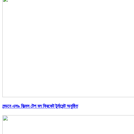
লন্ডনে এস৯ ফিল্মস টেপ বল ক্রিকেট টুর্নামেন্ট অনুষ্ঠিত