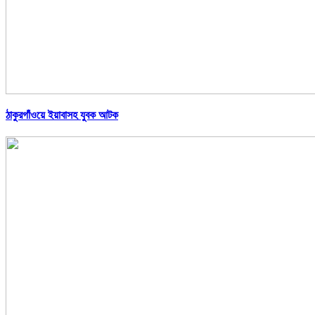
ঠাকুরগাঁওয়ে ইয়াবাসহ যুবক আটক