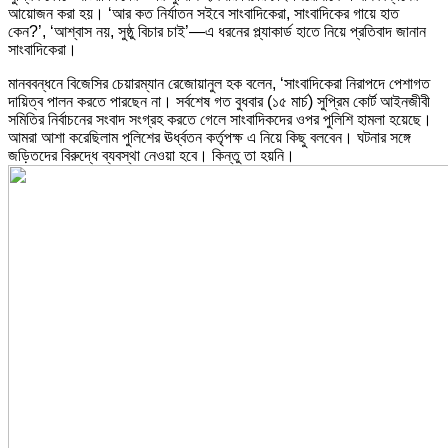
আয়োজন করা হয়। ‘আর কত নির্যাতন সইবে সাংবাদিকেরা, সাংবাদিকের গায়ে হাত
কেন?’, ‘আশ্বাস নয়, সুষ্ঠু বিচার চাই’—এ ধরনের প্ল্যাকার্ড হাতে নিয়ে প্রতিবাদ জানান
সাংবাদিকেরা।
মানববন্ধনে বিজেসির চেয়ারম্যান রেজোয়ানুল হক বলেন, ‘সাংবাদিকেরা নিরাপদে পেশাগত
দায়িত্ব পালন করতে পারছেন না। সর্বশেষ গত বুধবার (১৫ মার্চ) সুপ্রিম কোর্ট আইনজীবী
সমিতির নির্বাচনের সংবাদ সংগ্রহ করতে গেলে সাংবাদিকদের ওপর পুলিশি হামলা হয়েছে।
আমরা আশা করেছিলাম পুলিশের ঊর্ধ্বতন কর্তৃপক্ষ এ নিয়ে কিছু বলবেন। ঘটনার সঙ্গে
জড়িতদের বিরুদ্ধে ব্যবস্থা নেওয়া হবে। কিন্তু তা হয়নি।