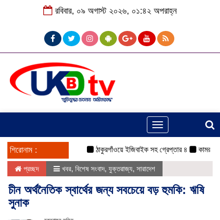
রবিবার, ০৯ অগাস্ট ২০২৬, ০১:৪২ অপরাহ্ন
Toggle
navigation
শিরোনাম :
ঠাকুরগাঁওয়ে ইজিবাইক সহ গ্রেপ্তার ৪
কামরুল-জসিম প
প্রচ্ছদ
খবর
,
বিশেষ সংবাদ
,
যুক্তরাজ্য
,
সারাদেশ
চীন অর্থনৈতিক স্বার্থের জন্য সবচেয়ে বড় হুমকি: ঋষি
সুনাক