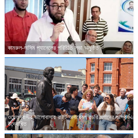
কামরুল-জসিম প্যানেলের পরিচিতি সভা অনুষ্ঠিত
ওয়েলসবাসীর ভালোবাসায় রাইট অনারেবল রডরি মর্গানের ভাস্কর্য
উদ্বোধিত