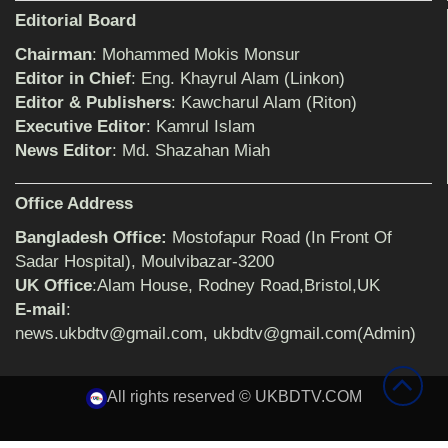
শিক্ষিকার ওপর হামলাকারীদের গ্রেফতারের দাবিতে
Editorial Board
মানববন্ধন অনুষ্ঠিত
Chairman
: Mohammed Mokis Monsur
Editor in Chief
: Eng. Khayrul Alam (Linkon)
Editor & Publishers
: Kawcharul Alam (Riton)
বিমানের সিলেট-ম্যানচেস্টার সরাসরি ফ্লাইট চালু হচ্ছে
সোমবার
Executive Editor
: Kamrul Islam
News Editor
: Md. Shazahan Miah
ঠাকুরগাঁওয়ে শিশু ধর্ষকের যাবজ্জীবন কারাদণ্ড
Office Address
Bangladesh Office:
Mostofapur Road (In Front Of
Sadar Hospital), Moulvibazar-3200
UK Office
:Alam House, Rodney Road,Bristol,UK
সেনাবাহিনীর পক্ষ থেকে ক্রীড়া সামগ্রী ও আর্থিক
সহায়তা প্রদান অনুষ্ঠিত
E-mail
:
news.ukbdtv@gmail.com, ukbdtv@gmail.com(Admin)
৩২ বছরের শিক্ষকতা জীবন থেকে অবসরে প্রধান
All rights reserved © UKBDTV.COM
শিক্ষক জহির আলী