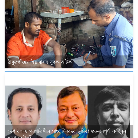
ঠাকুরগাঁওয়ে ইয়াবাসহ যুবক আটক
দেশ রক্ষায় প্রগতিশীল সাংবাদিকদের ভুমিকা গুরুত্বপূর্ণ -মহিবুল
হাসান চৌধুরী