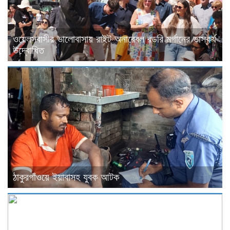
ওয়েলসবাসীর ভালোবাসায় রাইট অনারেবল রডরি মর্গানের ভাস্কর্য
উদ্বোধিত
ঠাকুরগাঁওয়ে ইয়াবাসহ যুবক আটক