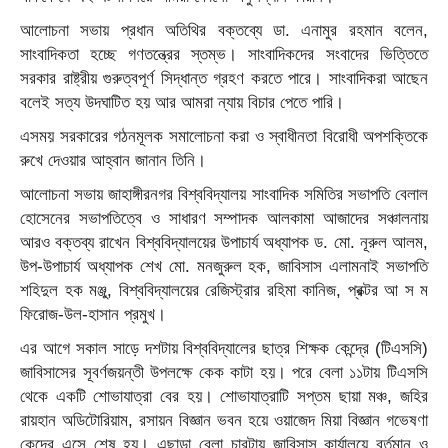
আলোচনা সভায় প্রধান অতিথির বক্তব্যে ডা. এনামুর রহমান বলেন,
সাংবাদিকতা হচ্ছে গণতন্ত্রের স্তম্ভ। সাংবাদিকদের সংবাদের ভিত্তিতে
সরকার রাষ্ট্রীয় গুরুত্বপূর্ণ সিদ্ধান্ত গ্রহণ করতে পারে। সাংবাদিকরা আছেন
বলেই সত্য উদঘাটিত হয় আর আমরা ন্যায় বিচার পেতে পারি।
এসময় সরকারের গঠনমূলক সমালোচনা করা ও স্বাধীনতা বিরোধী অপশক্তিকে
রুখে দেওয়ার আহ্বান জানান তিনি।
আলোচনা সভায় জাহাঙ্গীরনগর বিশ্ববিদ্যালয় সাংবাদিক সমিতির সভাপতি বেলাল
হোসেনের সভাপতিত্বে ও সাধারণ সম্পাদক আলকামা আজাদের সঞ্চালনায়
আরও বক্তব্য রাখেন বিশ্ববিদ্যালয়ের উপাচার্য অধ্যাপক ড. মো. নূরুল আলম,
উপ-উপাচার্য অধ্যাপক শেখ মো. মনজুরুল হক, জাবিসাস এলামনাই সভাপতি
শহিদুল হক মঞ্জু, বিশ্ববিদ্যালয়ের রেজিস্ট্রার রহিমা কানিজ, প্রক্টর আ স ম
ফিরোজ-উল-হাসান প্রমুখ।
এর আগে সকাল সাড়ে দশটায় বিশ্ববিদ্যালের ছাত্র শিক্ষক কেন্দ্রে (টিএসসি)
জাবিসাসের সূবর্ণজয়ন্তী উপলক্ষে কেক কাটা হয়। পরে বেলা ১১টায় টিএসসি
থেকে একটি শোভাযাত্রা বের হয়। শোভাযাত্রাটি সপ্তম ছায়া মঞ্চ, জহির
রায়হান অডিটোরিয়াম, রসায়ন বিজ্ঞান ভবন হয়ে ওয়াজেদ মিয়া বিজ্ঞান গভেষণা
কেন্দ্রে এসে শেষ হয়। এছাড়া বেলা চারটায় জাবিসাস কার্যালয়ে বর্তমান ও