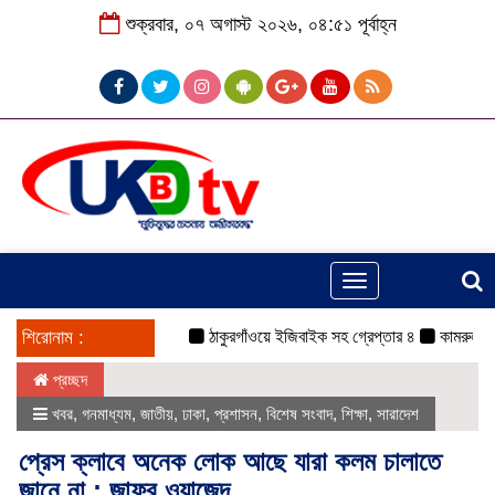
শুক্রবার, ০৭ অগাস্ট ২০২৬, ০৪:৫১ পূর্বাহ্ন
Toggle
navigation
শিরোনাম :
ঠাকুরগাঁওয়ে ইজিবাইক সহ গ্রেপ্তার ৪
কামরুল-জসিম প্যানেল
প্রচ্ছদ
খবর
,
গনমাধ্যম
,
জাতীয়
,
ঢাকা
,
প্রশাসন
,
বিশেষ সংবাদ
,
শিক্ষা
,
সারাদেশ
প্রেস ক্লাবে অনেক লোক আছে যারা কলম চালাতে
জানে না : জাফর ওয়াজেদ