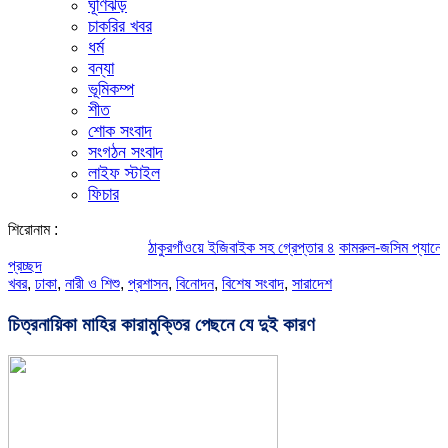
ঘূর্ণিঝড়
চাকরির খবর
ধর্ম
বন্যা
ভূমিকম্প
শীত
শোক সংবাদ
সংগঠন সংবাদ
লাইফ স্টাইল
ফিচার
শিরোনাম :
ঠাকুরগাঁওয়ে ইজিবাইক সহ গ্রেপ্তার ৪
কামরুল-জসিম প্যানেলের পরিচি
প্রচ্ছদ
খবর
,
ঢাকা
,
নারী ও শিশু
,
প্রশাসন
,
বিনোদন
,
বিশেষ সংবাদ
,
সারাদেশ
চিত্রনায়িকা মাহির কারামুক্তির পেছনে যে দুই কারণ