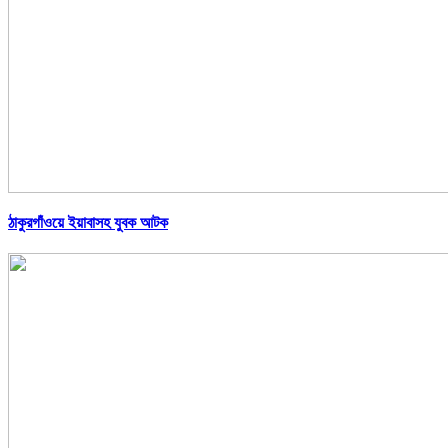
ঠাকুরগাঁওয়ে ইয়াবাসহ যুবক আটক