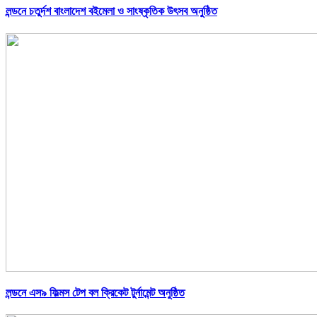
লন্ডনে চতুর্দশ বাংলাদেশ বইমেলা ও সাংষ্কৃতিক উৎসব অনুষ্ঠিত
লন্ডনে এস৯ ফিল্মস টেপ বল ক্রিকেট টুর্নামেন্ট অনুষ্ঠিত