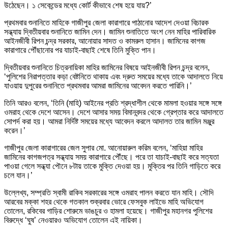
উঠেছেন। ১ সেকেন্ডের মধ্যে কোর্ট কীভাবে শেষ হয়ে যায়?’
প্রথমবার শুনানিতে মাহিকে গাজীপুর জেলা কারাগারে পাঠানোর আদেশ দেওয়া বিচারক
সন্ধ্যায় দ্বিতীয়বার শুনানিতে জামিন দেন। জামিন শুনাতিতে অংশ নেন মাহির পারিবারিক
আইনজীবী রিপন চন্দ্র সরকার, আনোয়ার সাদত ও কামরুল হাসান। জামিনের কাগজ
কারাগারে পৌঁছানোর পর যাচাই-বাছাই শেষে তিনি মুক্তি পান।
দ্বিতীয়বার শুনানিতে চিত্রনায়িকা মাহির জামিনের বিষয়ে আইনজীবী রিপন চন্দ্র বলেন,
‘পুলিশের নিরাপত্তার কড়া বেষ্টনিতে থাকায় এবং দ্রুত সময়ের মধ্যে তাকে আদালতে নিয়ে
যাওয়ায় দুপুরের শুনানিতে প্রথমবার আমরা জামিনের আবেদন করতে পারিনি।’
তিনি আরও বলেন, ‘তিনি (মাহি) আইনের প্রতি শ্রদ্ধাশীল থেকে মামলা হওয়ার সঙ্গে সঙ্গে
ওমরাহ থেকে দেশে আসেন। দেশে আসার সময় বিমানবন্দর থেকে গ্রেপ্তার করে আদালতে
সোপর্দ করা হয়। আমরা নির্দিষ্ট সময়ের মধ্যে আবেদন করলে আদালত তার জামিন মঞ্জুর
করেন।’
গাজীপুর জেলা কারাগারের জেল সুপার মো. আনোয়ারুল করিম বলেন, ‘মাহিয়া মাহির
জামিনের কাগজপত্র সন্ধ্যায় সময় কারাগারে পৌঁছে। পরে তা যাচাই-বাছাই করে সত্যতা
পাওয়া গেলে সন্ধ্যা পৌনে ৮টায় তাকে মুক্তি দেওয়া হয়। মুক্তির পর তিনি গাড়িতে করে
চলে যান।’
উল্লেখ্য, সম্প্রতি স্বামী রাকিব সরকারের সঙ্গে ওমরাহ পালন করতে যান মাহি। সৌদি
আরবের মক্কা শহর থেকে গতকাল শুক্রবার ভোরে ফেসবুক লাইভে মাহি অভিযোগ
তোলেন, রকিবের গাড়ির শোরুমে ভাঙচুর ও হামলা হয়েছে। গাজীপুর মহানগর পুলিশের
বিরুদ্ধে ‘ঘুষ’ নেওয়ারও অভিযোগ তোলেন এই নায়িকা।