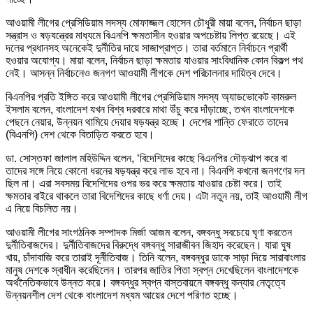
আওয়ামী লীগের প্রেসিডিয়াম সদস্য মোফাজ্জল হোসেন চৌধুরী মায়া বলেন, নির্বাচন ছাড়া
সন্ত্রাস ও ষড়যন্ত্রের মাধ্যমে বিএনপি ক্ষমতাসীন হওয়ার অপচেষ্টায় লিপ্ত রয়েছে। এই
দলের প্রধানসহ অনেকেই দুর্নীতির দায়ে সাজাপ্রাপ্ত। তারা বর্তমানে নির্বাচনে প্রার্থী
হওয়ার অযোগ্য। মায়া বলেন, নির্বাচন ছাড়া ক্ষমতায় যাওয়ার সাংবিধানিক কোন বিকল্প পথ
নেই। আসন্ন নির্বাচনেও জনগণ আওয়ামী লীগকে দেশ পরিচালনার দায়িত্ব দেবে।
বিএনপির প্রতি ইঙ্গিত করে আওয়ামী লীগের প্রেসিডিয়াম সদস্য অ্যাডভোকেট কামরুল
ইসলাম বলেন, বাংলাদেশ যখন বিশ্ব দরবারে মাথা উঁচু করে দাঁড়াচ্ছে, তখন বাংলাদেশকে
পেছনে নেয়ার, উন্নয়ন থামিয়ে দেয়ার ষড়যন্ত্র হচ্ছে। দেশের শান্তি ফেরাতে তাদের
(বিএনপি) দেশ থেকে বিতাড়িত করতে হবে।
ডা. সোস্তফা জালাল মহিউদ্দিন বলেন, ‘বিদেশিদের কাছে বিএনপির দৌড়ঝাপ করে বা
তাদের সঙ্গে নিয়ে কোনো ধরনের ষড়যন্ত্র করে লাভ হবে না। বিএনপি কখনো জনগণের দল
ছিল না। এরা সবসময় বিদেশিদের ওপর ভর করে ক্ষমতায় যাওয়ার চেষ্টা করে। তাই
ক্ষমতার বাইরে থাকলে তারা বিদেশিদের কাছে ধর্ণা দেয়। এটা নতুন নয়, তাই আওয়ামী লীগ
এ নিয়ে বিচলিত নয়।
আওয়ামী লীগের সাংগঠনিক সম্পাদক মির্জা আজম বলেন, বঙ্গবন্ধু সবচেয়ে ঘৃণা করতেন
দুর্নীতিবাজদের। দুর্নীতিবাজদের বিরুদ্ধে বঙ্গবন্ধু সারাজীবন জিহাদ করেছেন। যারা ঘুষ
খায়, চাঁদাবাজি করে তারাই দূর্নীতিবাজ। তিনি বলেন, বঙ্গবন্ধুর ডাকে সাড়া দিয়ে সারাবাংলার
মানুষ দেশকে স্বাধীন করেছিলেন। তারপর জাতির পিতা স্বপ্ন দেখেছিলেন বাংলাদেশকে
অর্থনৈতিকভাবে উন্নত করে। বঙ্গবন্ধুর স্বপ্ন বাস্তবায়নে বঙ্গবন্ধু কন্যার নেতৃত্বে
উন্নয়নশীল দেশ থেকে বাংলাদেশ মধ্যম আয়ের দেশে পরিণত হচ্ছে।