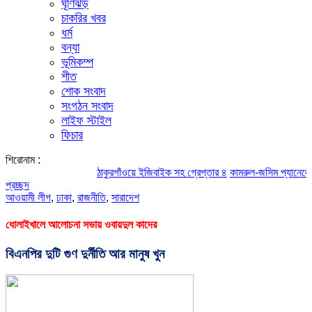
ঘূর্ণিঝড়
চাকরির খবর
ধর্ম
বন্যা
ভূমিকম্প
শীত
শোক সংবাদ
সংগঠন সংবাদ
লাইফ স্টাইল
ফিচার
শিরোনাম :
ঠাকুরগাঁওয়ে ইজিবাইক সহ গ্রেপ্তার ৪
কামরুল-জসিম প্যানেলের পরিচিতি
প্রচ্ছদ
আওয়ামী লীগ
,
ঢাকা
,
রাজনীতি
,
সারাদেশ
ধোলাইখালে আলোচনা সভায় ওবায়দুল কাদের
বিএনপির দুটি গুণ দুর্নীতি আর মানুষ খুন