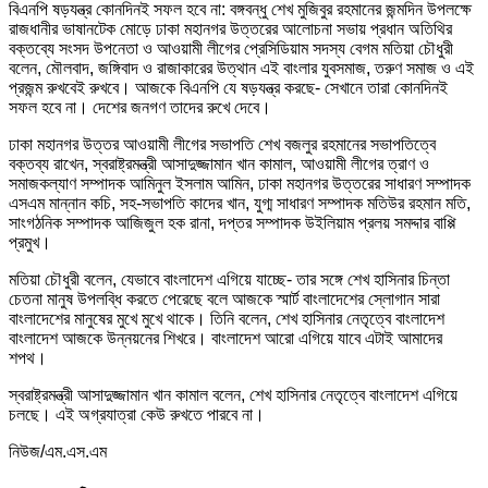
বিএনপি ষড়যন্ত্র কোনদিনই সফল হবে না: বঙ্গবন্ধু শেখ মুজিবুর রহমানের জন্মদিন উপলক্ষে
রাজধানীর ভাষানটেক মোড়ে ঢাকা মহানগর উত্তরের আলোচনা সভায় প্রধান অতিথির
বক্তব্যে সংসদ উপনেতা ও আওয়ামী লীগের প্রেসিডিয়াম সদস্য বেগম মতিয়া চৌধুরী
বলেন, মৌলবাদ, জঙ্গিবাদ ও রাজাকারের উত্থান এই বাংলার যুবসমাজ, তরুণ সমাজ ও এই
প্রজন্ম রুখবেই রুখবে। আজকে বিএনপি যে ষড়যন্ত্র করছে- সেখানে তারা কোনদিনই
সফল হবে না। দেশের জনগণ তাদের রুখে দেবে।
ঢাকা মহানগর উত্তর আওয়ামী লীগের সভাপতি শেখ বজলুর রহমানের সভাপতিত্বে
বক্তব্য রাখেন, স্বরাষ্ট্রমন্ত্রী আসাদুজ্জামান খান কামাল, আওয়ামী লীগের ত্রাণ ও
সমাজকল্যাণ সম্পাদক আমিনুল ইসলাম আমিন, ঢাকা মহানগর উত্তরের সাধারণ সম্পাদক
এসএম মান্নান কচি, সহ-সভাপতি কাদের খান, যুগ্ম সাধারণ সম্পাদক মতিউর রহমান মতি,
সাংগঠনিক সম্পাদক আজিজুল হক রানা, দপ্তর সম্পাদক উইলিয়াম প্রলয় সমদ্দার বাপ্পি
প্রমুখ।
মতিয়া চৌধুরী বলেন, যেভাবে বাংলাদেশ এগিয়ে যাচ্ছে- তার সঙ্গে শেখ হাসিনার চিন্তা
চেতনা মানুষ উপলব্ধি করতে পেরেছে বলে আজকে স্মার্ট বাংলাদেশের স্লোগান সারা
বাংলাদেশের মানুষের মুখে মুখে থাকে। তিনি বলেন, শেখ হাসিনার নেতৃত্বে বাংলাদেশ
বাংলাদেশ আজকে উন্নয়নের শিখরে। বাংলাদেশ আরো এগিয়ে যাবে এটাই আমাদের
শপথ।
স্বরাষ্ট্রমন্ত্রী আসাদুজ্জামান খান কামাল বলেন, শেখ হাসিনার নেতৃত্বে বাংলাদেশ এগিয়ে
চলছে। এই অগ্রযাত্রা কেউ রুখতে পারবে না।
নিউজ/এম.এস.এম