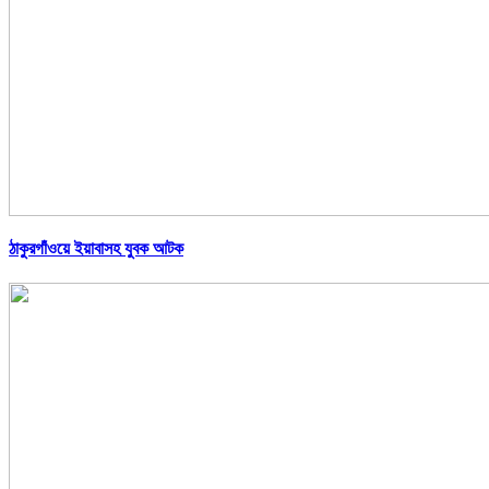
ঠাকুরগাঁওয়ে ইয়াবাসহ যুবক আটক