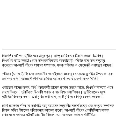
বিএনপির দুটি গুণ দুর্নীতি আর মানুষ খুন। সাম্প্রদায়িকতার ঠিকানা হচ্ছে বিএনপি।
বিএনপির হাতে ক্ষমতা গেলে সাম্প্রদায়িকতার অভয়ারণ্যে পরিণত হবে বলে মন্তব্য
করেছেন আওয়ামী লীগের সাধারণ সম্পাদক, সড়ক পরিবহন ও সেতুমন্ত্রী ওবায়দুল কাদের।
শনিবার (১৮ মার্চ) বিকেলে রাজধানীর ধোলাইখালে বঙ্গবন্ধুর ১০৩তম জন্মদিন উপলক্ষে ঢাকা
মহানগর দক্ষিণ আওয়ামী লীগ আয়োজিত আলোচনা সভায় একথা বলেন তিনি।
ওবায়দুল কাদের বলেন, অর্থ পাচারকারী তারেক রহমান লন্ডনে আছে, বিএনপি ক্ষমতায় এলে
দেশে ফিরবে। দুর্নীতিতে বিএনপি পরপর ৫ বার বিশ্ব চ্যাম্পিয়ন। দুর্নীতিবাজের মুখে
দুর্নীতির বিরুদ্ধে কথা। এরা চুরির কথা বলে, ভোট চুরি করে বিশ্ব রেকর্ড করেছে।
ঢাকা মহানগর দক্ষিণের সভাপতি আবু আহমেদ মন্নাফীর সভাপতিত্বে এবং দপ্তর সম্পাদক
রিয়াজ উদ্দিন রিয়াজের পরিচালনায় বক্তব্য রাখেন, আওয়ামী লীগের প্রেসিডিয়াম সদস্য
মোফাজ্জল হোসেন চৌধুরী মায়া বীর বিক্রম, ডা. মোস্তফা জালাল মহিউদ্দিন,