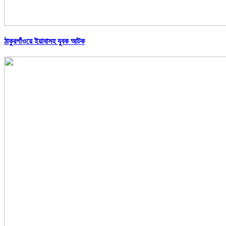
ঠাকুরগাঁওয়ে ইয়াবাসহ যুবক আটক