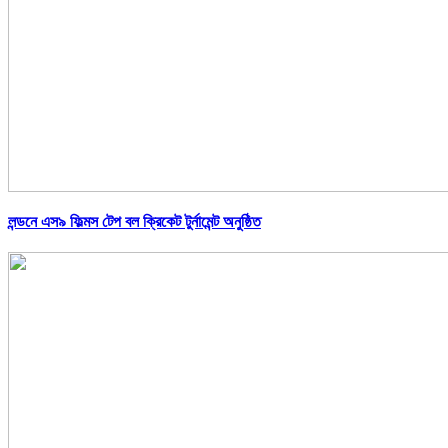
লন্ডনে এস৯ ফিল্মস টেপ বল ক্রিকেট টুর্নামেন্ট অনুষ্ঠিত