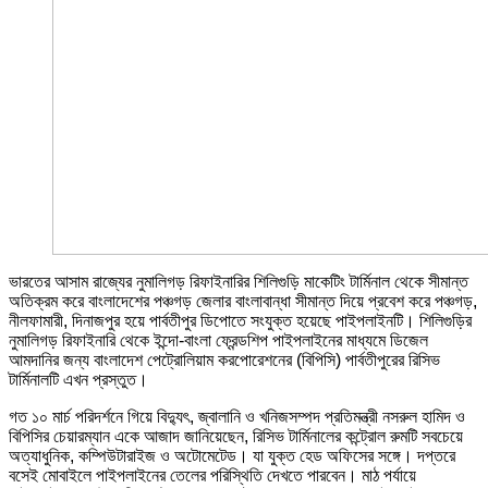
ভারতের আসাম রাজ্যের নুমালিগড় রিফাইনারির শিলিগুড়ি মাকেটিং টার্মিনাল থেকে সীমান্ত
অতিক্রম করে বাংলাদেশের পঞ্চগড় জেলার বাংলাবান্ধা সীমান্ত দিয়ে প্রবেশ করে পঞ্চগড়,
নীলফামারী, দিনাজপুর হয়ে পার্বতীপুর ডিপোতে সংযুক্ত হয়েছে পাইপলাইনটি। শিলিগুড়ির
নুমালিগড় রিফাইনারি থেকে ইন্দো-বাংলা ফ্রেন্ডশিপ পাইপলাইনের মাধ্যমে ডিজেল
আমদানির জন্য বাংলাদেশ পেট্রোলিয়াম করপোরেশনের (বিপিসি) পার্বতীপুরের রিসিভ
টার্মিনালটি এখন প্রস্তুত।
গত ১০ মার্চ পরিদর্শনে গিয়ে বিদ্যুৎ, জ্বালানি ও খনিজসম্পদ প্রতিমন্ত্রী নসরুল হামিদ ও
বিপিসির চেয়ারম্যান একে আজাদ জানিয়েছেন, রিসিভ টার্মিনালের কন্ট্রোল রুমটি সবচেয়ে
অত্যাধুনিক, কম্পিউটারাইজ ও অটোমেটেড। যা যুক্ত হেড অফিসের সঙ্গে। দপ্তরে
বসেই মোবাইলে পাইপলাইনের তেলের পরিস্থিতি দেখতে পারবেন। মাঠ পর্যায়ে