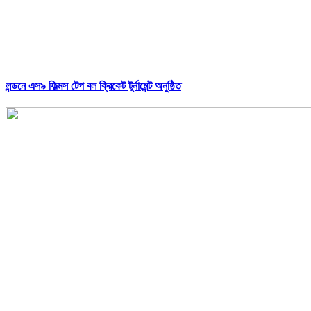
লন্ডনে এস৯ ফিল্মস টেপ বল ক্রিকেট টুর্নামেন্ট অনুষ্ঠিত