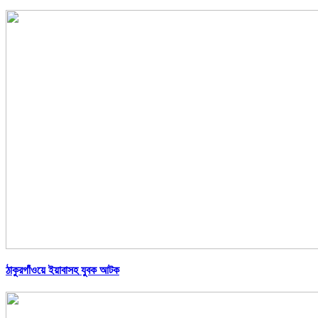
ঠাকুরগাঁওয়ে ইয়াবাসহ যুবক আটক