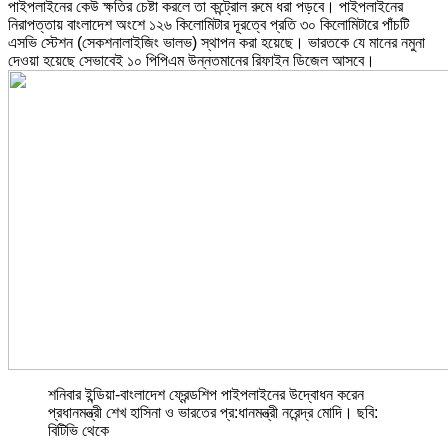
পাইপলাইনের কেউ ক্ষতির চেষ্টা করলে তা কন্ট্রোল রুমে ধরা পড়বে। পাইপলাইনের
নিরাপত্তায় বাংলাদেশ অংশে ১২৬ কিলোমিটার দূরত্বে প্রতি ৩০ কিলোমিটারে পাঁচটি
এসভি স্টেশন (সেকশনালাইজিং ভালভ) স্থাপন করা হয়েছে। ভারতকে যে মানের নমুনা
দেওয়া হয়েছে সেভাবেই ১০ পিপিএম উন্নতমানের রিফাইন ডিজেল আসবে।
শনিবার ইন্ডিয়া-বাংলাদেশ ফ্রেন্ডশিপ পাইপলাইনের উদ্বোধন করেন
প্রধানমন্ত্রী শেখ হাসিনা ও ভারতের প্র:ধানমন্ত্রী নরেন্দ্র মোদি। ছবি:
বিটিভি থেকে