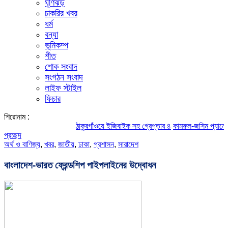
ঘূর্ণিঝড়
চাকরির খবর
ধর্ম
বন্যা
ভূমিকম্প
শীত
শোক সংবাদ
সংগঠন সংবাদ
লাইফ স্টাইল
ফিচার
শিরোনাম :
ঠাকুরগাঁওয়ে ইজিবাইক সহ গ্রেপ্তার ৪
কামরুল-জসিম প্যানেলের পরিচি
প্রচ্ছদ
অর্থ ও বাণিজ্য
,
খবর
,
জাতীয়
,
ঢাকা
,
প্রশাসন
,
সারাদেশ
বাংলাদেশ-ভারত ফ্রেন্ডশিপ পাইপলাইনের উদ্বোধন