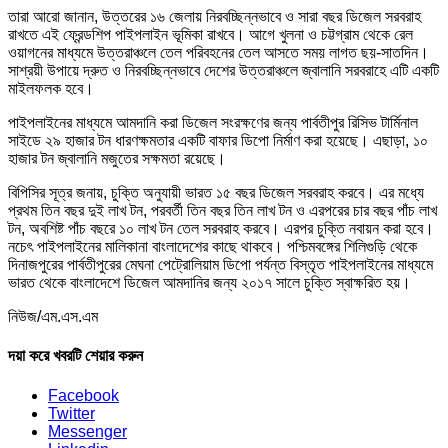
তারা আরো জানান, উত্তরের ১৬ জেলায় নিরবচ্ছিন্নভাবে ও সারা বছর ডিজেল সরবরাহ
রাখতে এই ফ্রেন্ডশিপ পাইপলাইন ভূমিকা রাখবে। আগে খুলনা ও চট্টগ্রাম থেকে রেল
ওয়াগনের মাধ্যমে উত্তরাঞ্চলে তেল পরিবহনের তেল আসতে সময় লাগত ছয়-সাতদিন।
সাশ্রয়ী উপায়ে দ্রুত ও নিরবচ্ছিন্নভাবে দেশের উত্তরাঞ্চলে জ্বালানি সরবরাহে এটি একটি
মাইলফলক হবে।
পাইপলাইনের মাধ্যমে আমদানি করা ডিজেল সংরক্ষণের জন্য পার্বতীপুর রিসিভ টার্মিনাল
সাইডে ২৯ হাজার টন ধারণক্ষমতার একটি বাফার ডিপো নির্মাণ করা হয়েছে। এছাড়া, ১০
হাজার টন জ্বালানি মজুতের সক্ষমতা রয়েছে।
বিপিসির সূত্র জনায়, চুক্তি অনুযায়ী ভারত ১৫ বছর ডিজেল সরবরাহ করবে। এর মধ্যে
প্রথম তিন বছর দুই লাখ টন, পরবর্তী তিন বছর তিন লাখ টন ও এরপরের চার বছর পাঁচ লাখ
টন, অবশিষ্ট পাঁচ বছরে ১০ লাখ টন তেল সরবরাহ করবে। এরপর চুক্তি নবায়ন করা হবে।
নচেৎ পাইপলাইনের মালিকানা বাংলাদেশের কাছে থাকবে। পশ্চিমবঙ্গের শিলিগুড়ি থেকে
দিনাজপুরের পার্বতীপুরের মেঘনা পেট্রোলিয়াম ডিপো পর্যন্ত বিস্তৃত পাইপলাইনের মাধ্যমে
ভারত থেকে বাংলাদেশে ডিজেল আমদানির জন্য ২০১৭ সালে চুক্তি স্বাক্ষরিত হয়।
নিউজ/এম.এস.এম
দয়া করে খবরটি শেয়ার করুন
Facebook
Twitter
Messenger