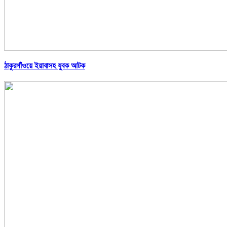
ঠাকুরগাঁওয়ে ইয়াবাসহ যুবক আটক