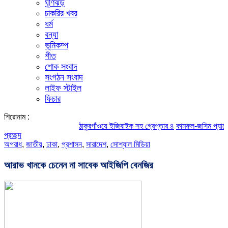
ঘূর্ণিঝড়
চাকরির খবর
ধর্ম
বন্যা
ভূমিকম্প
শীত
শোক সংবাদ
সংগঠন সংবাদ
লাইফ স্টাইল
ফিচার
শিরোনাম :
ঠাকুরগাঁওয়ে ইজিবাইক সহ গ্রেপ্তার ৪
কামরুল-জসিম প্যানেলের পরিচ
প্রচ্ছদ
অপরাধ
,
জাতীয়
,
ঢাকা
,
প্রশাসন
,
সারাদেশ
,
সোশ্যাল মিডিয়া
আরাভ খানকে চেনেন না সাবেক আইজিপি বেনজির