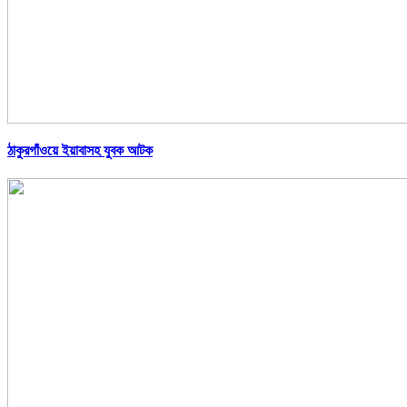
ঠাকুরগাঁওয়ে ইয়াবাসহ যুবক আটক