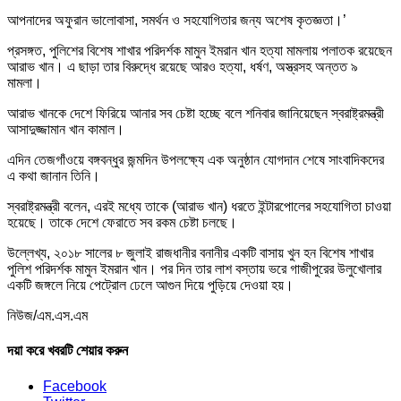
আপনাদের অফুরান ভালোবাসা, সমর্থন ও সহযোগিতার জন্য অশেষ কৃতজ্ঞতা।’
প্রসঙ্গত, পুলিশের বিশেষ শাখার পরিদর্শক মামুন ইমরান খান হত্যা মামলায় পলাতক রয়েছেন
আরাভ খান। এ ছাড়া তার বিরুদ্ধে রয়েছে আরও হত্যা, ধর্ষণ, অস্ত্রসহ অন্তত ৯
মামলা।
আরাভ খানকে দেশে ফিরিয়ে আনার সব চেষ্টা হচ্ছে বলে শনিবার জানিয়েছেন স্বরাষ্ট্রমন্ত্রী
আসাদুজ্জামান খান কামাল।
এদিন তেজগাঁওয়ে বঙ্গবন্ধুর জন্মদিন উপলক্ষ্যে এক অনুষ্ঠান যোগদান শেষে সাংবাদিকদের
এ কথা জানান তিনি।
স্বরাষ্ট্রমন্ত্রী বলেন, এরই মধ্যে তাকে (আরাভ খান) ধরতে ইন্টারপোলের সহযোগিতা চাওয়া
হয়েছে। তাকে দেশে ফেরাতে সব রকম চেষ্টা চলছে।
উল্লেখ্য, ২০১৮ সালের ৮ জুলাই রাজধানীর বনানীর একটি বাসায় খুন হন বিশেষ শাখার
পুলিশ পরিদর্শক মামুন ইমরান খান। পর দিন তার লাশ বস্তায় ভরে গাজীপুরের উলুখোলার
একটি জঙ্গলে নিয়ে পেট্রোল ঢেলে আগুন দিয়ে পুড়িয়ে দেওয়া হয়।
নিউজ/এম.এস.এম
দয়া করে খবরটি শেয়ার করুন
Facebook