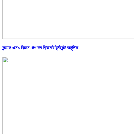
লন্ডনে এস৯ ফিল্মস টেপ বল ক্রিকেট টুর্নামেন্ট অনুষ্ঠিত