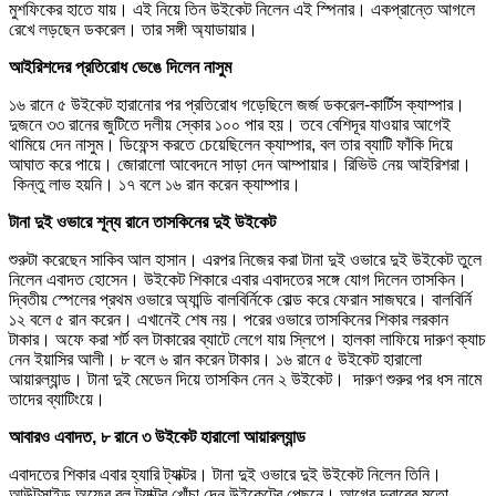
মুশফিকের হাতে যায়। এই নিয়ে তিন উইকেট নিলেন এই স্পিনার। একপ্রান্তে আগলে
রেখে লড়ছেন ডকরেল। তার সঙ্গী অ্যাডায়ার।
আইরিশদের প্রতিরোধ ভেঙে দিলেন নাসুম
১৬ রানে ৫ উইকেট হারানোর পর প্রতিরোধ গড়েছিলে জর্জ ডকরেল-কার্টিস ক্যাম্পার।
দুজনে ৩৩ রানের জুটিতে দলীয় স্কোর ১০০ পার হয়। তবে বেশিদূর যাওয়ার আগেই
থামিয়ে দেন নাসুম। ডিফেন্স করতে চেয়েছিলেন ক্যাম্পার, বল তার ব্যাটি ফাঁকি দিয়ে
আঘাত করে পায়ে। জোরালো আবেদনে সাড়া দেন আম্পায়ার। রিভিউ নেয় আইরিশরা।
কিন্তু লাভ হয়নি। ১৭ বলে ১৬ রান করেন ক্যাম্পার।
টানা দুই ওভারে শূন্য রানে তাসকিনের দুই উইকেট
শুরুটা করেছেন সাকিব আল হাসান। এরপর নিজের করা টানা দুই ওভারে দুই উইকেট তুলে
নিলেন এবাদত হোসেন। উইকেট শিকারে এবার এবাদতের সঙ্গে যোগ দিলেন তাসকিন।
দ্বিতীয় স্পেলের প্রথম ওভারে অ্যান্ডি বালবির্নিকে বোল্ড করে ফেরান সাজঘরে। বালবির্নি
১২ বলে ৫ রান করেন। এখানেই শেষ নয়। পরের ওভারে তাসকিনের শিকার লরকান
টাকার। অফে করা শর্ট বল টাকারের ব্যাটে লেগে যায় স্লিপে। হালকা লাফিয়ে দারুণ ক্যাচ
নেন ইয়াসির আলী। ৮ বলে ৬ রান করেন টাকার। ১৬ রানে ৫ উইকেট হারালো
আয়ারল্যান্ড। টানা দুই মেডেন দিয়ে তাসকিন নেন ২ উইকেট। দারুণ শুরুর পর ধস নামে
তাদের ব্যাটিংয়ে।
আবারও এবাদত, ৮ রানে ৩ উইকেট হারালো আয়ারল্যান্ড
এবাদতের শিকার এবার হ্যারি ট্যাক্টর। টানা দুই ওভারে দুই উইকেট নিলেন তিনি।
আউটসাইড অফের বল ট্যাক্টর খোঁচা দেন উইকেটের পেছনে। আগের দুবারের মতো