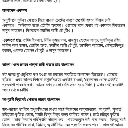
আন্তর্জাতিক স্টেডিয়ামে খেলাটি শুরু হয়।
বাংলাদেশ একাদশ
অনুশীলনে ফুটবল খেলতে গিয়ে পাওয়া চোটের কারণে মেহেদি হাসান মিরাজ নেই
একাদশে। অভিষেক হচ্ছে তৌহিদ হৃদয়ের। ওয়ানডে দলে ফেরার পর একাদশে ফিরেছেন
নাসুম আহমেদ। ফিরেছেন ইয়াসির আলী চৌধুরীও।
একাদশে যারা,
তামিম ইকবাল, লিটন কুমার দাস, নাজমুল হোসেন শান্ত, মুশফিকুর রহিম,
সাকিব আল হাসান, তৌহিদ হৃদয়, ইয়াসির আলী চৌধুরী, তাসকিন আহমেদ, মোস্তাফিজুর
রহমান, এবাদত হোসেন চৌধুরী ও নাসুম আহমেদ।
ভালো খেলে জয়ের পাল্লা ভারী করতে চায় বাংলাদেশ
দুই দলের মুখোমুখিতে ফল হওয়া নয় ম্যাচের সাতটিতে বাংলাদেশ জিতেছে। হেরেছে
দুটিতে। এবার তাদের বিপক্ষে হাথুরুসিংহের একটাই চাওয়া, ‘ছেলেদের থেকে একটাই
প্রত্যাশা পারফর্ম করা। আমরা যখন ভালো খেলি তখন ম্যাচ জিতি। এবার সেই কাজটাই
ওদের থেকে চাইছি।’
আগ্রাসী ক্রিকেট খেলতে নামবে বাংলাদেশ
জয়-পরাজয় ছাপিয়ে হাথুরুসিংহের চাওয়া মাঠে নিজেদের আক্রমণাত্মক, আগ্রাসী, ক্ষুধার্ত
চরিত্রটা ফুটিয়ে তোলা, ‘আমি ভিন্ন কিছুর জন্য তাকিয়ে থাকো। মাঠে চরিত্র ফুটিয়ে
তোলা। তারা কিভাবে পরিস্থিতি সামলে নেয়। পারফরম্যান্স উঠা-নামা করবে। কিন্তু মাঠে
নিজেদের শারীরিক ভাষা, ফিল্ডিং, অ্যাটিটিউড যেন প্রদর্শন করতে পারে। তাহলেই আমরা