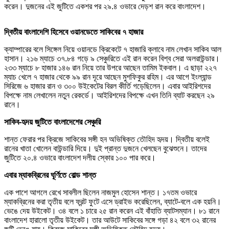
করেন। দুজনের এই জুটিতে একশর পর ২৯.৪ ওভারে দেড়শ রান করে বাংলাদেশ।
দ্বিতীয় বাংলাদেশি হিসেবে ওয়ানডেতে সাকিবের ৭ হাজার
ক্যাম্পারের বলে সিঙ্গেল নিয়ে ওয়ানডে ক্রিকেটে ৭ হাজারি ক্লাবে নাম লেখান সাকিব আল
হাসান। ২১৬ ম্যাচে ৩৭.৮৪ গড়ে ৯ সেঞ্চুরিতে এই রান করেন বিশ্ব সেরা অলরাউন্ডার।
২৩৩ ম্যাচে ৮ হাজার ১৪৬ রান নিয়ে তার উপরে আছেন তামিম ইকবাল। এ ছাড়া ২২৭
ম্যাচ খেলে ৭ হাজার থেকে ৯৯ রান দূরে আছেন মুশফিকুর রহিম। এর আগে ইংল্যান্ড
সিরিজে ৬ হাজার রান ও ৩০০ উইকেটের বিরল কীর্তি গড়েছিলেন। এবার আইরিশদের
বিপক্ষে নাম লেখালেন নতুন রেকর্ডে। আইরিশদের বিপক্ষে এখন তিনি ব্যাট করছেন ২৯
রানে।
সাকিব-হৃদয় জুটিতে বাংলাদেশের সেঞ্চুরি
শান্ত ফেরার পর ক্রিজে সাকিবের সঙ্গী হন অভিষিক্ত তৌহিদ হৃদয়। দ্বিতীয় বলেই
রানের খাতা খোলেন বাউন্ডারি দিয়ে। দুই প্রান্ত দুজনে খেলছেন বুঝেশুনে। তাদের
জুটিতে ২০.৪ ওভারে বাংলাদেশ দলীয় স্কোর ১০০ পার করে।
এবার ম্যাকব্রিনের ঘূর্ণিতে বোল্ড শান্ত
এক পাশে আগলে রেখে সাবলীল ছিলেন নাজমুল হোসেন শান্ত। ১৭তম ওভারে
ম্যাকব্রিনের করা তৃতীয় বলে ফ্রন্ট ফুটে এসে ড্রাইভ করেছিলেন, ব্যাটে-বলে এক হয়নি।
ভেঙে দেয় উইকেট। ৩৪ বলে ১ চারে ২৫ রান করেন এই বাঁহাতি ব্যাটসম্যান। ৮১ রানে
বাংলাদেশ হারালো তৃতীয় উইকেট। তার আউটে সাকিবের সঙ্গে গড়া ৪২ বলে ৩২ রানের