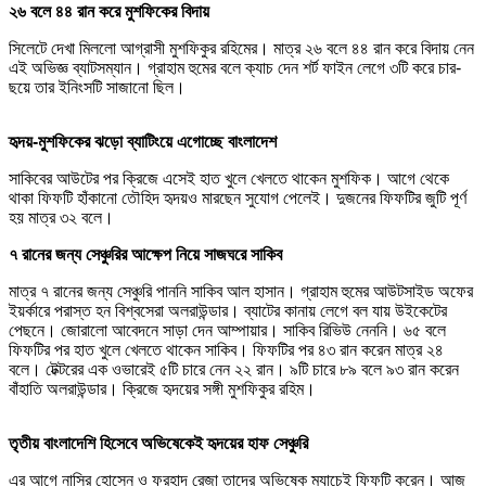
২৬ বলে ৪৪ রান করে মুশফিকের বিদায়
সিলেটে দেখা মিললো আগ্রাসী মুশফিকুর রহিমের। মাত্র ২৬ বলে ৪৪ রান করে বিদায় নেন
এই অভিজ্ঞ ব্যাটসম্যান। গ্রাহাম হুমের বলে ক্যাচ দেন শর্ট ফাইন লেগে ৩টি করে চার-
ছয়ে তার ইনিংসটি সাজানো ছিল।
হৃদয়-মুশফিকের ঝড়ো ব্যাটিংয়ে এগোচ্ছে বাংলাদেশ
সাকিবের আউটের পর ক্রিজে এসেই হাত খুলে খেলতে থাকেন মুশফিক। আগে থেকে
থাকা ফিফটি হাঁকানো তৌহিদ হৃদয়ও মারছেন সুযোগ পেলেই। দুজনের ফিফটির জুটি পূর্ণ
হয় মাত্র ৩২ বলে।
৭ রানের জন্য সেঞ্চুরির আক্ষেপ নিয়ে সাজঘরে সাকিব
মাত্র ৭ রানের জন্য সেঞ্চুরি পাননি সাকিব আল হাসান। গ্রাহাম হুমের আউটসাইড অফের
ইয়র্কারে পরাস্ত হন বিশ্বসেরা অলরাউন্ডার। ব্যাটের কানায় লেগে বল যায় উইকেটের
পেছনে। জোরালো আবেদনে সাড়া দেন আম্পায়ার। সাকিব রিভিউ নেননি। ৬৫ বলে
ফিফটির পর হাত খুলে খেলতে থাকেন সাকিব। ফিফটির পর ৪৩ রান করেন মাত্র ২৪
বলে। টেক্টরের এক ওভারেই ৫টি চারে নেন ২২ রান। ৯টি চারে ৮৯ বলে ৯৩ রান করেন
বাঁহাতি অলরাউন্ডার। ক্রিজে হৃদয়ের সঙ্গী মুশফিকুর রহিম।
তৃতীয় বাংলাদেশি হিসেবে অভিষেকেই হৃদয়ের হাফ সেঞ্চুরি
এর আগে নাসির হোসেন ও ফরহাদ রেজা তাদের অভিষেক ম্যাচেই ফিফটি করেন। আজ