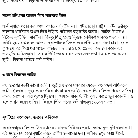
জুটি ভেঙে যায়। ক্রিজে সাকিবের সঙ্গী অভিষিক্ত তৌহিদ হৃদয়।
দারুণ ইনিংসের আভাস দিয়ে সাজঘরে লিটন
মার্ক অ্যাডেয়ারের করা পঞ্চম ওভারের দ্বিতীয় বল। শর্ট লেন্থের বাউন্স, লিটন দুর্দান্ত
দক্ষতায় থার্ডম্যান অঞ্চল দিয়ে উড়িয়ে পাঠালেন বাউন্ডারির বাইরে। তামিম ফিরলেও
লিটনের ব্যাট ছিল সাবলীল। কিন্তু থিতু হয়েও ক্রিজে বেশিক্ষণ থাকতে পারলেন না।
আউট হওয়ার এক বল আগেও ক্যাম্পারকে ফ্লিক করে হাঁকিয়েছেন দারুণ চার। ব্যাক
ফুটে খেলতে গিয়ে ধরা পড়েন কাভারে। ২ চার ১ ছয়ে ৩১ বলে ২৬ রান করেন এই
ডানহাতি ব্যাটসম্যান। তার আউটে ভেঙে যায় শান্তর সঙ্গে গড়া ৪২ বলে ৩৯ রানের
জুটি। ক্রিজে শান্তর সঙ্গী সাকিব।
৩ রানে ফিরলেন তামিম
বাংলাদেশের শুরুটা ভালো হয়নি। তৃতীয় ওভারে সাজঘরে ফেরেন বাংলাদেশ অধিনায়ক
তামিম ইকবাল। সুইং করে বেরিয়ে যাওয়া বলে ড্রাইভ করতে গিয়ে বিপদে পড়েন তামিম।
কানায় লেগে বল যায় প্রথম স্লিপে। সেখানে থাকা স্টার্লিং ক্যাচ ধরতে ভুল করেননি। ৯
বলে ৩ রান করেন তামিম। ক্রিজে লিটন দাসের সঙ্গী নাজমুল হোসেন শান্ত।
ব্যাটিংয়ে বাংলাদেশ, হৃদয়ের অভিষেক
আয়ারল্যান্ডের বিপক্ষে তিন ম্যাচের ওয়ানডে সিরিজের প্রথম ম্যাচে মুখোমুখি বাংলাদেশ।
এই ম্যাচে টস হেরে ব্যাটিং করবে তামিম ইকবালের দল। শনিবার দুপুর ২টায় সিলেট