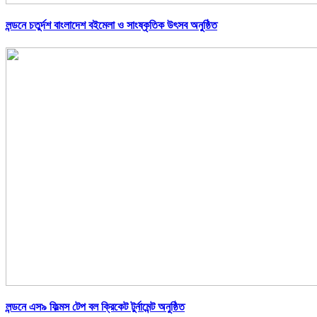
লন্ডনে চতুর্দশ বাংলাদেশ বইমেলা ও সাংষ্কৃতিক উৎসব অনুষ্ঠিত
লন্ডনে এস৯ ফিল্মস টেপ বল ক্রিকেট টুর্নামেন্ট অনুষ্ঠিত