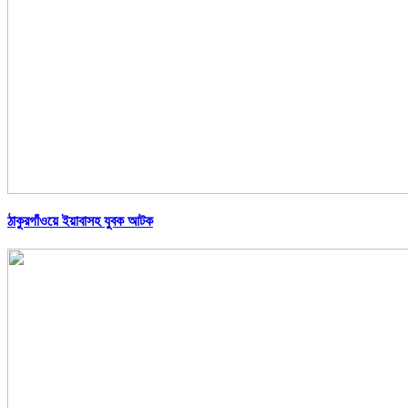
ঠাকুরগাঁওয়ে ইয়াবাসহ যুবক আটক