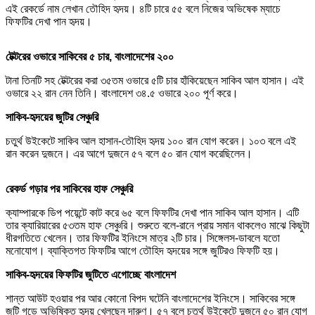
এই রেকর্ডে নাম লেখান তৌহিদ হৃদয়। ৪টি চারে ৫৫ বলে নিজের অভিষেক ম্যাচে
ফিফটির দেখা পান হৃদয়।
টেক্টরের ওভারে সাকিবের ৫ চার, বাংলাদেশের ২০০
টানা তিনটি সহ টেক্টরের করা ৩৫তম ওভারে ৫টি চার হাঁকিয়েছেন সাকিব আল হাসান। এই
ওভারে ২২ রান নেন তিনি। বাংলাদেশ ৩৪.৫ ওভারে ২০০ পূর্ণ করে।
সাকিব-হৃদয়ের জুটির সেঞ্চুরি
চতুর্থ উইকেটে সাকিব আল হাসান-তৌহিদ হৃদয় ১০০ রান যোগ করেন। ১০৩ বলে এই
রান করেন দুজনে। এর আগে দুজনে ৫৭ বলে ৫০ রান যোগ করেছিলেন।
রেকর্ড গড়ার পর সাকিবের হাফ সেঞ্চুরি
ক্যাম্পারকে ডিপ পয়েন্টে কাট করে ৬৫ বলে ফিফটির দেখা পান সাকিব আল হাসান। এটি
তার ক্যারিয়ারের ৫৩তম হাফ সেঞ্চুরি। শুরুতে বলে-রানে প্রায় সমান থাকলেও মাঝে কিছুটা
ধীরগতিতে খেলেন। তার ফিফটির ইনিংসে মাত্র ২টি চার। সিঙ্গেলস-ডাবলে যতো
মনোযোগ। ব্যাক্তিগত ফিফটির আগে তৌহিদ হৃদয়ের সঙ্গে জুটিরও ফিফটি হয়।
সাকিব-হৃদয়ের ফিফটির জুটিতে এগোচ্ছে বাংলাদেশ
শান্ত আউট হওয়ার পর আর কোনো বিপদ ঘটেনি বাংলাদেশের ইনিংসে। সাকিবের সঙ্গে
জুটি গড়ে অভিষিক্ত হৃদয় খেলছেন দারুণ। ৫৭ বলে চতুর্থ উইকেটে দুজনে ৫০ রান যোগ