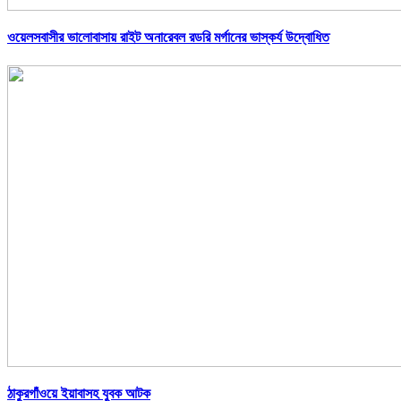
ওয়েলসবাসীর ভালোবাসায় রাইট অনারেবল রডরি মর্গানের ভাস্কর্য উদ্বোধিত
ঠাকুরগাঁওয়ে ইয়াবাসহ যুবক আটক