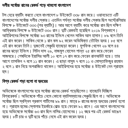
দলীয় সর্বোচ্চ রানের রেকর্ড গড়ে থামলো বাংলাদেশ
টস হেরে ব্যাটিং করতে নেমে বাংলাদেশ ৮ উইকেটে ৩৩৮ রান করে। ওয়ানডেতে এটি
বাংলাদেশের সর্বোচ্চ দলীয় স্কোর। এতদিন পর্যন্ত সর্বোচ্চ দলীয় স্কোর ছিল অস্ট্রেলিয়ার
বিপক্ষে ৮ উইকেটে ৩৩৩ (পর ব্যাটিং)। আর আগে ব্যাটিং করে সর্বোচ্চ রান ছিল দক্ষিণ
আফ্রিকার বিপক্ষে ৬ উইকেটে ৩৩০ রান। দুটি রেকর্ডই হয়েছিল ২০১৯ বিশ্বকাপে।
আইরিশদের বিপক্ষে সর্বোচ্চ ৯৩ রানের ইনিংস খেলেন সাকিব আল হাসান। ৮৯ বলে তিনি
এই রান করেন। সাকিব থেকে ১ রান কম ৯২ করেন অভিষিক্ত তৌহিদ হৃদয়। ৮৫ বলে
এই রান করেন তিনি। দুজনেই সেঞ্চুরি হাতছড়া করেন। মুশফিক খেলেন ২৬ বলে ৪৪
রানের ঝড়ো ইনিংস। লিটন দাস ২৬, নাজমুল হোসেন শান্ত ২৫ রান করে ফেরেন
সাজঘরে। শেষদিকে ইয়াসির আলী ১০ বলে ১৭ রান করে ফেরেন রানআউট হয়ে। তার
আগে তাসকিন ৭ বলে ১১ রান করেন। এ ছাড়া নাসুম ৭ বলে ১১ ও মোস্তাফিজুর রহমান
২ বলে ১ রান নিয়ে অপরাজিত থাকেন। আইরিশদের হয়ে সর্বোচ্চ ৪ উইকেট নেন গ্রাহাম
হুম।
বিশ্ব রেকর্ড গড়া হলো না হৃদয়ের
অভিষেকে বাংলাদেশের হয়ে সর্বোচ্চ রানের রেকর্ড গড়েছিলেন। হাতছানি দিচ্ছিল
বিশ্বরেকর্ড। অভিষেকে পাঁচে নেমে কোনো ব্যাটসম্যানের সেঞ্চুরি ছিল না। অভিষেকে
সর্বোচ্চ ছিল স্বপ্নিল প্রকাশ পাটিলের ৯৯ রান। মাত্র ৮ রানের জন্য হৃদয়ের রেকর্ড হলো
না। গ্রাহাম হুমের স্লোলার ইয়র্কারে বোল্ড হয়ে ফেরেন ৯২ রানে। এর আগে বাংলাদেশের
হয়ে অভিষেকে সর্বোচ্চ ৬৩ রান ছিল নাসির হোসেনের। ১২ বছর পর এই রেকর্ড ভাঙেন
হৃদয়। ৮টি চার ও দুটি ছয়ে পাঁচে নেমে এই রান করেন হৃদয়।