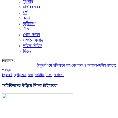
ঘূর্ণিঝড়
চাকরির খবর
ধর্ম
বন্যা
ভূমিকম্প
শীত
শোক সংবাদ
সংগঠন সংবাদ
লাইফ স্টাইল
ফিচার
শিরোনাম :
ঠাকুরগাঁওয়ে ইজিবাইক সহ গ্রেপ্তার ৪
কামরুল-জসিম প্যানেলের পরিচিতি
প্রচ্ছদ
ক্রিকেট
,
ক্রীড়াঙ্গন
,
খবর
,
জাতীয়
,
ঢাকা
,
সারাদেশ
আইরিশদের উড়িয়ে দিলো টাইগাররা