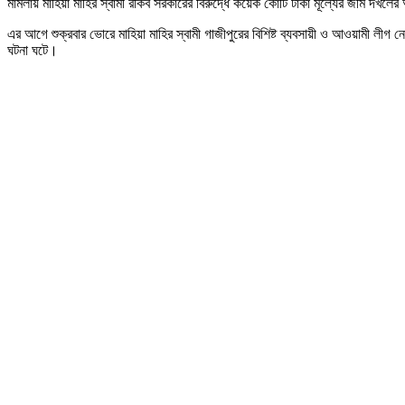
মামলায় মাহিয়া মাহির স্বামী রকিব সরকারের বিরুদ্ধে কয়েক কোটি টাকা মূল্যের জমি দখলে
এর আগে শুক্রবার ভোরে মাহিয়া মাহির স্বামী গাজীপুরের বিশিষ্ট ব্যবসায়ী ও আওয়ামী লীগ
ঘটনা ঘটে।