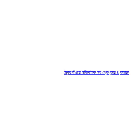
ঠাকুরগাঁওয়ে ইজিবাইক সহ গ্রেপ্তার ৪
কামরুল-জসিম প্য