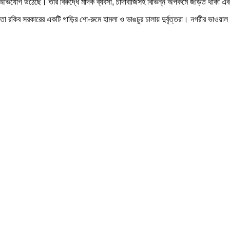
র অভিযোগ উঠেছে। তার বিরুদ্ধে মাদক ব্যবসা, চাঁদাবাজিসহ বিভিন্ন অপকর্মে জড়িত থাকা এ
 নেতা রকিব সরকারের একটি গাড়ির শো-রুমে হামলা ও ভাঙচুর চালায় দুর্বৃত্তরা। নগরীর ভাওয়