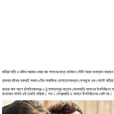
মাহিয়া মাহি ও রকিব সরকার ওমরা হজ পালনের জন্য বর্তমানে সৌদি আরব অবস্থান করছে
হামলার ঘটনার পরপরই সকাল ৮টায় সামাজিক যোগাযোগমাধ্যম ফেসবুকে এক পোস্টে মাহিয়া 
কয়েক মাস আগে চাঁপাইনবাবগঞ্জ-২ (গোমস্তাপুর-নাচোল-ভোলাহাট) আসনের উপনির্বাচনে
মনোনয়ন পাননি এই ঢাকাই নায়িকা। গত ১ ফেব্রুয়ারি এ আসনে উপনির্বাচনের ভোট হয়।