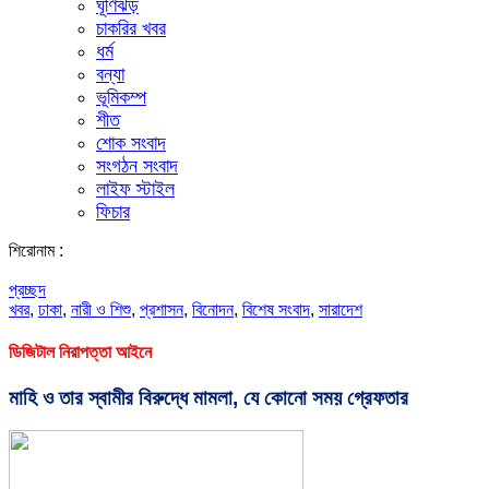
ঘূর্ণিঝড়
চাকরির খবর
ধর্ম
বন্যা
ভূমিকম্প
শীত
শোক সংবাদ
সংগঠন সংবাদ
লাইফ স্টাইল
ফিচার
শিরোনাম :
প্রচ্ছদ
খবর
,
ঢাকা
,
নারী ও শিশু
,
প্রশাসন
,
বিনোদন
,
বিশেষ সংবাদ
,
সারাদেশ
ডিজিটাল নিরাপত্তা আইনে
মাহি ও তার স্বামীর বিরুদ্ধে মামলা, যে কোনো সময় গ্রেফতার