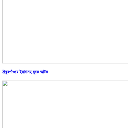
ঠাকুরগাঁওয়ে ইয়াবাসহ যুবক আটক