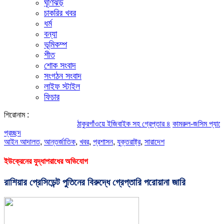
ঘূর্ণিঝড়
চাকরির খবর
ধর্ম
বন্যা
ভূমিকম্প
শীত
শোক সংবাদ
সংগঠন সংবাদ
লাইফ স্টাইল
ফিচার
শিরোনাম :
ঠাকুরগাঁওয়ে ইজিবাইক সহ গ্রেপ্তার ৪
কামরুল-জসিম প্যানেলের পরিচ
প্রচ্ছদ
আইন আদালত
,
আন্তর্জাতিক
,
খবর
,
প্রশাসন
,
যুক্তরাষ্ট্র
,
সারাদেশ
ইউক্রেনের যুদ্ধাপরাধের অভিযোগ
রাশিয়ার প্রেসিডেন্ট পুতিনের বিরুদ্ধে গ্রেপ্তারি পরোয়ানা জারি