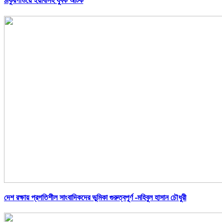
ঠাকুরগাঁওয়ে ইয়াবাসহ যুবক আটক
দেশ রক্ষায় প্রগতিশীল সাংবাদিকদের ভুমিকা গুরুত্বপূর্ণ -মহিবুল হাসান চৌধুরী