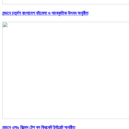
লন্ডনে চতুর্দশ বাংলাদেশ বইমেলা ও সাংষ্কৃতিক উৎসব অনুষ্ঠিত
লন্ডনে এস৯ ফিল্মস টেপ বল ক্রিকেট টুর্নামেন্ট অনুষ্ঠিত