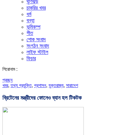
ঘূর্ণিঝড়
চাকরির খবর
ধর্ম
বন্যা
ভূমিকম্প
শীত
শোক সংবাদ
সংগঠন সংবাদ
লাইফ স্টাইল
ফিচার
শিরোনাম :
প্রচ্ছদ
খবর
,
তথ্য প্রযুক্তি
,
প্রশাসন
,
যুক্তরাজ্য
,
সারাদেশ
ব্রিটেনের মন্ত্রীদের ফোনেও ব্যান হল টিকটক