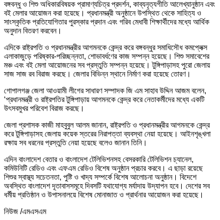
বঙ্গবন্ধু ও শিশু অধিকারবিষয়ক প্রামাণ্যচিত্র প্রদর্শন, কাব্যনৃত্যগীতি আলেখ্যানুষ্ঠান এবং
বই মেলার আয়োজন করা হয়েছে। প্রধানমন্ত্রী অনুষ্ঠানে উপস্থিত থেকে সাহিত্য ও
সাংস্কৃতিক প্রতিযোগিতার পুরস্কার প্রদান এবং গরিব মেধাবী শিক্ষার্থীদের মধ্যে আর্থিক
অনুদান বিতরণ করবেন।
এদিকে রাষ্ট্রপতি ও প্রধানমন্ত্রীর আগমনকে কেন্দ্র করে বঙ্গবন্ধুর সমাধিসৌধ কমপ্লেক্স
এলাকাজুড়ে পরিষ্কার-পরিচ্ছন্নতা, শোভাবর্ধণের কাজ সম্পন্ন হয়েছে। শিশু সমাবেশের
মঞ্চ এবং বই মেলা আয়োজনের সব প্রস্তুতি সম্পন্ন হয়েছে। টুঙ্গিপাড়াসহ পুরো জেলায়
সাজ সাজ রব বিরাজ করছে। জেলার বিভিন্ন স্থানে নির্মাণ করা হয়েছে তোরণ।
গোপালগঞ্জ জেলা আওয়ামী লীগের সাধারণ সম্পাদক জি এম সাহাব উদ্দিন আজম বলেন,
‘প্রধানমন্ত্রী ও রাষ্ট্রপতির টুঙ্গিপাড়ায় আগমনকে কেন্দ্র করে নেতাকর্মীদের মধ্যে একটি
উৎসবমুখর পরিবেশ বিরাজ করছে।
জেলা প্রশাসক কাজী মাহবুবুল আলম জানান, রাষ্ট্রপতি ও প্রধানমন্ত্রীর আগমনকে কেন্দ্র
করে টুঙ্গিপাড়াসহ জেলায় কয়েক স্তরের নিরাপত্তা ব্যবস্থা নেয়া হয়েছে। আইনশৃঙ্খলা
রক্ষায় সব ধরনের প্রস্তুতি নেয়া হয়েছে বলেও জানান তিনি।
এদিন বাংলাদেশ বেতার ও বাংলাদেশ টেলিভিশনসহ বেসরকারি টেলিভিশন চ্যানেল,
কমিউনিটি রেডিও এবং এফএম রেডিও বিশেষ অনুষ্ঠান প্রচার করবে। এ ছাড়া রয়েছে
শিশুর স্বাস্থ্য সচেতনতা, পুষ্টি ও খাদ্য সম্পর্কে বিশেষ আলোচনা অনুষ্ঠান। বিদেশে
অবস্থিত বাংলাদেশ দূতাবাসসমূহে দিবসটি যথাযোগ্য মর্যাদায় উদ্‌যাপন হবে। দেশের সব
ধর্মীয় প্রতিষ্ঠান ও উপাসনালয়ে বিশেষ মোনাজাত ও প্রার্থনার আয়োজন করা হয়েছে।
নিউজ /এমএসএম