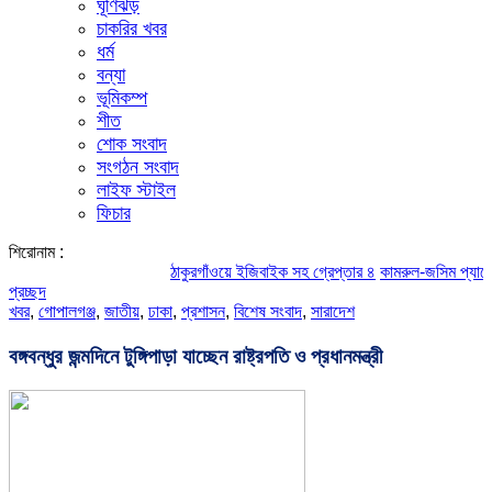
ঘূর্ণিঝড়
চাকরির খবর
ধর্ম
বন্যা
ভূমিকম্প
শীত
শোক সংবাদ
সংগঠন সংবাদ
লাইফ স্টাইল
ফিচার
শিরোনাম :
ঠাকুরগাঁওয়ে ইজিবাইক সহ গ্রেপ্তার ৪
কামরুল-জসিম প্যানেলের পরিচ
প্রচ্ছদ
খবর
,
গোপালগঞ্জ
,
জাতীয়
,
ঢাকা
,
প্রশাসন
,
বিশেষ সংবাদ
,
সারাদেশ
বঙ্গবন্ধুর জন্মদিনে টুঙ্গিপাড়া যাচ্ছেন রাষ্ট্রপতি ও প্রধানমন্ত্রী