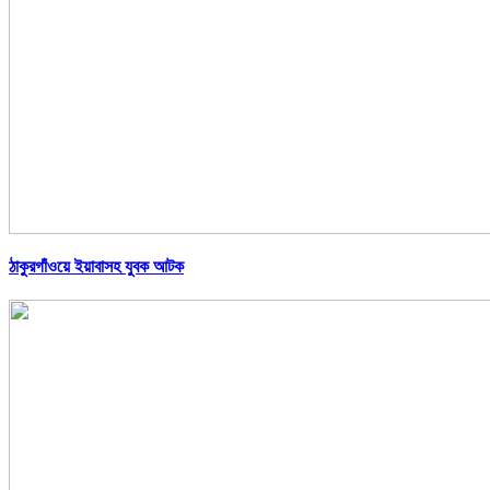
ঠাকুরগাঁওয়ে ইয়াবাসহ যুবক আটক