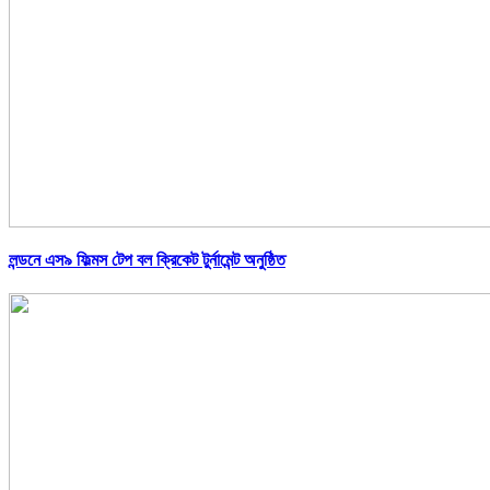
লন্ডনে এস৯ ফিল্মস টেপ বল ক্রিকেট টুর্নামেন্ট অনুষ্ঠিত