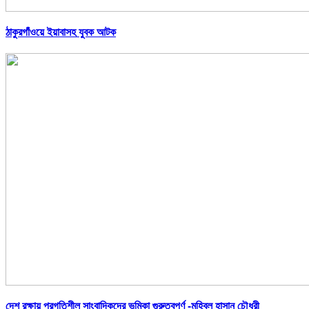
ঠাকুরগাঁওয়ে ইয়াবাসহ যুবক আটক
দেশ রক্ষায় প্রগতিশীল সাংবাদিকদের ভুমিকা গুরুত্বপূর্ণ -মহিবুল হাসান চৌধুরী