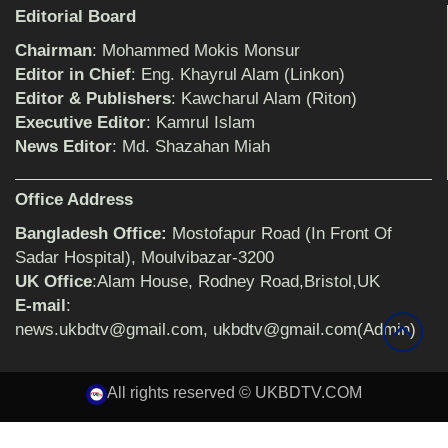
শিক্ষিকার ওপর হামলাকারীদের গ্রেফতারের দাবিতে
Editorial Board
মানববন্ধন অনুষ্ঠিত
Chairman
: Mohammed Mokis Monsur
Editor in Chief
: Eng. Khayrul Alam (Linkon)
Editor & Publishers
: Kawcharul Alam (Riton)
বিমানের সিলেট-ম্যানচেস্টার সরাসরি ফ্লাইট চালু হচ্ছে
সোমবার
Executive Editor
: Kamrul Islam
News Editor
: Md. Shazahan Miah
ঠাকুরগাঁওয়ে শিশু ধর্ষকের যাবজ্জীবন কারাদণ্ড
Office Address
Bangladesh Office:
Mostofapur Road (In Front Of
Sadar Hospital), Moulvibazar-3200
UK Office
:Alam House, Rodney Road,Bristol,UK
সেনাবাহিনীর পক্ষ থেকে ক্রীড়া সামগ্রী ও আর্থিক
সহায়তা প্রদান অনুষ্ঠিত
E-mail
:
news.ukbdtv@gmail.com, ukbdtv@gmail.com(Admin)
৩২ বছরের শিক্ষকতা জীবন থেকে অবসরে প্রধান
All rights reserved © UKBDTV.COM
শিক্ষক জহির আলী