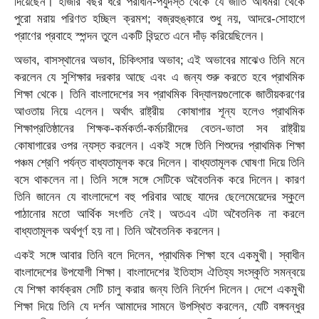
দিয়েছেন। হাজার বছর ধরে পরাধীন-পর্যুদস্ত থেকে যে জাতি আধমরা থেকে
পুরো মরায় পরিণত হচ্ছিল ক্রমশ; বজ্রহুঙ্কারে শুধু নয়, আদরে-সোহাগে
প্রাণের প্রবাহে স্পন্দন তুলে একটি বিন্দুতে এনে দাঁড় করিয়েছিলেন।
অভাব, বাসস্থানের অভাব, চিকিৎসার অভাব; এই অভাবের মাঝেও তিনি মনে
করলেন যে সুশিক্ষার দরকার আছে এবং এ জন্য শুরু করতে হবে প্রাথমিক
শিক্ষা থেকে। তিনি বাংলাদেশের সব প্রাথমিক বিদ্যালয়গুলোকে জাতীয়করণের
আওতায় নিয়ে এলেন। অর্থাৎ রাষ্ট্রীয় কোষাগার শূন্য হলেও প্রাথমিক
শিক্ষাপ্রতিষ্ঠানের শিক্ষক-কর্মকর্তা-কর্মচারীদের বেতন-ভাতা সব রাষ্ট্রীয়
কোষাগারের ওপর ন্যস্ত করলেন। একই সঙ্গে তিনি শিশুদের প্রাথমিক শিক্ষা
পঞ্চম শ্রেণি পর্যন্ত বাধ্যতামূলক করে দিলেন। বাধ্যতামূলক ঘোষণা দিয়ে তিনি
বসে থাকলেন না। তিনি সঙ্গে সঙ্গে সেটিকে অবৈতনিক করে দিলেন। কারণ
তিনি জানেন যে বাংলাদেশে বহু পরিবার আছে যাদের ছেলেমেয়েদের স্কুলে
পাঠানোর মতো আর্থিক সংগতি নেই। অতএব এটা অবৈতনিক না করলে
বাধ্যতামূলক অর্থপূর্ণ হয় না। তিনি অবৈতনিক করলেন।
একই সঙ্গে আবার তিনি বলে দিলেন, প্রাথমিক শিক্ষা হবে একমুখী। স্বাধীন
বাংলাদেশের উপযোগী শিক্ষা। বাংলাদেশের ইতিহাস ঐতিহ্য সংস্কৃতি সমন্বয়ে
যে শিক্ষা কার্যক্রম সেটি চালু করার জন্য তিনি নির্দেশ দিলেন। দেশে একমুখী
শিক্ষা দিয়ে তিনি যে দর্শন আমাদের সামনে উপস্থিত করলেন, যেটি বঙ্গবন্ধুর