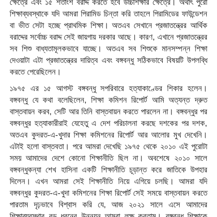
ক্ষেত্রে এবং ১৫ শতাংশ বরাদ্দ করতে হবে উচ্চশিক্ষার ক্ষেত্রে। অর্থাৎ পুরো
শিক্ষাব্যবস্থাকে যদি আমরা পিরামিড চিন্তা করি তাহলে পিরামিডের ফাউন্ডেশন
বা ভীত সেটা হচ্ছে প্রাথমিক শিক্ষা। অতএব সেখানে প্রজাতন্ত্রের আর্থিক
বরাদ্দের সর্বোচ্চ বরাদ্দ সেই জায়গায় দরকার আছে। কারণ, এখানে প্রজাতন্ত্রের
সব শিশু বাধ্যতামূলকভাবে যাচ্ছে। অতএব সব শিশুকে মানসম্পন্ন শিক্ষা
দেওয়াটা এটা প্রজাতন্ত্রের দায়িত্ব এবং বঙ্গবন্ধু সঠিকভাবে বিষয়টি উপলব্ধি
করতে পেরেছিলেন।
১৯৭৫ এর ১৫ আগস্ট বঙ্গবন্ধু সপরিবারে হত্যাকাণ্ডের শিকার হলেন।
বঙ্গবন্ধু যে কথা বলেছিলেন, শিক্ষা কমিশন রিপোর্ট আমি অত্যন্ত দ্রুত
বাস্তবায়ন করব, সেটি আর তিনি বাস্তবায়ন করতে পারলেন না। বঙ্গবন্ধুর পর
বঙ্গবন্ধুর হত্যাকারীরাই যেহেতু এ দেশ পরিচালনা করছে দশকের পর দশক,
অতএব কুদরত-এ-খুদার শিক্ষা কমিশনের রিপোর্ট আর আলোর মুখ দেখেনি।
এটাই হলো বাস্তবতা। পরে আমরা দেখেছি ১৯৭৫ থেকে ২০১০ এই পুরোটা
সময় আমাদের দেশে কোনো শিক্ষানীতি ছিল না। অবশেষে ২০১০ সালে
বঙ্গবন্ধুকন্যা শেখ হাসিনা একটি শিক্ষানীতি চূড়ান্ত করে জাতিকে উপহার
দিলেন। এখন আমরা সেই শিক্ষানীতি নিয়ে এগিয়ে চলছি। আমরা যদি
বঙ্গবন্ধুর কুদরত-এ-খুদা কমিশনের শিক্ষা রিপোর্ট সেই সময়ে বাস্তবায়ন করতে
পারতাম দৃঢ়ভাবে বিশ্বাস করি যে, আজ ২০২১ সালে এসে আমাদের
শিক্ষাব্যবস্থার বড় ধরনের উন্নয়ন আমরা লক্ষ করতাম। বঙ্গবন্ধু শিক্ষাকে