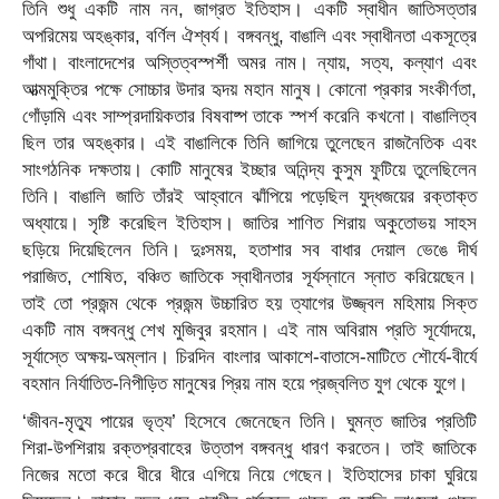
তিনি শুধু একটি নাম নন, জাগ্রত ইতিহাস। একটি স্বাধীন জাতিসত্তার
অপরিমেয় অহঙ্কার, বর্ণিল ঐশ্বর্য। বঙ্গবন্ধু, বাঙালি এবং স্বাধীনতা একসূত্রে
গাঁথা। বাংলাদেশের অস্তিত্বস্পর্শী অমর নাম। ন্যায়, সত্য, কল্যাণ এবং
আত্মমুক্তির পক্ষে সোচ্চার উদার হৃদয় মহান মানুষ। কোনো প্রকার সংকীর্ণতা,
গোঁড়ামি এবং সাম্প্রদায়িকতার বিষবাষ্প তাকে স্পর্শ করেনি কখনো। বাঙালিত্ব
ছিল তার অহঙ্কার। এই বাঙালিকে তিনি জাগিয়ে তুলেছেন রাজনৈতিক এবং
সাংগঠনিক দক্ষতায়। কোটি মানুষের ইচ্ছার অনিন্দ্য কুসুম ফুটিয়ে তুলেছিলেন
তিনি। বাঙালি জাতি তাঁরই আহ্বানে ঝাঁপিয়ে পড়েছিল যুদ্ধজয়ের রক্তাক্ত
অধ্যায়ে। সৃষ্টি করেছিল ইতিহাস। জাতির শাণিত শিরায় অকুতোভয় সাহস
ছড়িয়ে দিয়েছিলেন তিনি। দুঃসময়, হতাশার সব বাধার দেয়াল ভেঙে দীর্ঘ
পরাজিত, শোষিত, বঞ্চিত জাতিকে স্বাধীনতার সূর্যস্নানে স্নাত করিয়েছেন।
তাই তো প্রজন্ম থেকে প্রজন্ম উচ্চারিত হয় ত্যাগের উজ্জ্বল মহিমায় সিক্ত
একটি নাম বঙ্গবন্ধু শেখ মুজিবুর রহমান। এই নাম অবিরাম প্রতি সূর্যোদয়ে,
সূর্যাস্তে অক্ষয়-অম্লান। চিরদিন বাংলার আকাশে-বাতাসে-মাটিতে শৌর্যে-বীর্যে
বহমান নির্যাতিত-নিপীড়িত মানুষের প্রিয় নাম হয়ে প্রজ্বলিত যুগ থেকে যুগে।
‘জীবন-মৃত্যু পায়ের ভৃত্য’ হিসেবে জেনেছেন তিনি। ঘুমন্ত জাতির প্রতিটি
শিরা-উপশিরায় রক্তপ্রবাহের উত্তাপ বঙ্গবন্ধু ধারণ করতেন। তাই জাতিকে
নিজের মতো করে ধীরে ধীরে এগিয়ে নিয়ে গেছেন। ইতিহাসের চাকা ঘুরিয়ে