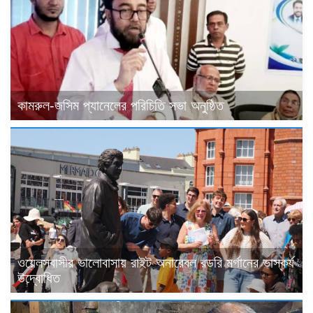
কামরুল-জসিম প্যানেলের পরিচিতি সভা অনুষ্ঠিত
ওয়েলসবাসীর ভালোবাসায় রাইট অনারেবল রডরি মর্গানের ভাস্কর্য
উদ্বোধিত