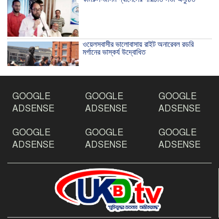
ওয়েলসবাসীর ভালোবাসায় রাইট অনারেবল রডরি
মর্গানের ভাস্কর্য উদ্বোধিত
ঠাকুরগাঁওয়ে ইয়াবাসহ যুবক আটক
GOOGLE
GOOGLE
GOOGLE
ADSENSE
ADSENSE
ADSENSE
GOOGLE
GOOGLE
GOOGLE
দেশ রক্ষায় প্রগতিশীল সাংবাদিকদের ভুমিকা গুরুত্বপূর্ণ
-মহিবুল হাসান চৌধুরী
ADSENSE
ADSENSE
ADSENSE
আহলে সুন্নাত এর কার্যক্রম বাস্তবায়নের আহ্বান