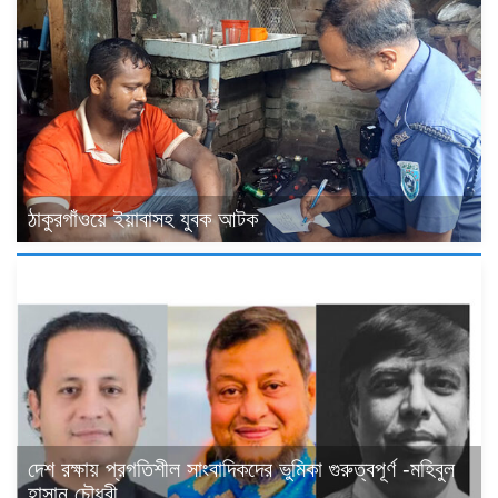
ঠাকুরগাঁওয়ে ইয়াবাসহ যুবক আটক
দেশ রক্ষায় প্রগতিশীল সাংবাদিকদের ভুমিকা গুরুত্বপূর্ণ -মহিবুল
হাসান চৌধুরী