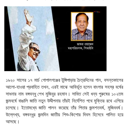
১৯২০ সালের ১৭ মার্চ গোপালগঞ্জের টুঙ্গিপাড়ায় চৈত্রদিনের গান, বসন্তকালের
আলো-হাওয়া প্রবাহিত তখন, এরই মাঝে আবির্ভূত হলেন বাংলার সহস্র বর্ষের
সাধনার নাম বঙ্গবন্ধু শেখ মুজিবুর রহমান। সাধিত সেই ধন্য পুরুষের ১০২তম
জন্মবর্ষে বাঙালি জাতি নতুন উদ্দীপনায় তাঁরই নির্দেশিত পথে মুক্তির রথে এগিয়ে
চলেছে। ইতোমধ্যে জাতি পালন করেছে তাঁর পিতার জন্মশতবর্ষ, মুজিববর্ষ।
উল্লেখ্য, বঙ্গবন্ধুর জন্মদিন জাতীয় শিশু-কিশোর দিবস হিসেবে পালিত হয়ে
আসছে।