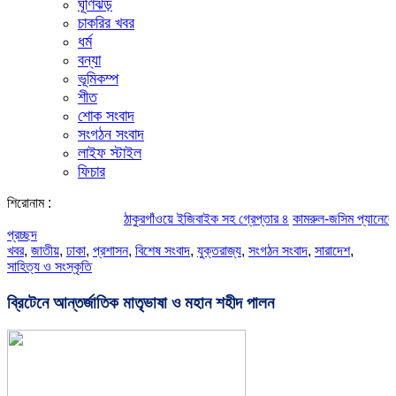
ঘূর্ণিঝড়
চাকরির খবর
ধর্ম
বন্যা
ভূমিকম্প
শীত
শোক সংবাদ
সংগঠন সংবাদ
লাইফ স্টাইল
ফিচার
শিরোনাম :
ঠাকুরগাঁওয়ে ইজিবাইক সহ গ্রেপ্তার ৪
কামরুল-জসিম প্যানেলের পরিচিতি
প্রচ্ছদ
খবর
,
জাতীয়
,
ঢাকা
,
প্রশাসন
,
বিশেষ সংবাদ
,
যুক্তরাজ্য
,
সংগঠন সংবাদ
,
সারাদেশ
,
সাহিত্য ও সংস্কৃতি
ব্রিটেনে আন্তর্জাতিক মাতৃভাষা ও মহান শহীদ পালন