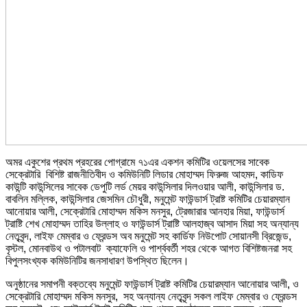
অমর একুশের প্রথম প্রহরের পোগ্রামে ৭১এর একশন কমিটির ওয়েলসের সাবেক
সেক্রেটারি বিশিষ্ট রাজনীতিবীদ ও কমিউনিটি লিডার মোহাম্মদ ফিরুজ আহমদ, কাডিফ
কাউন্টি কাউন্সিলের সাবেক ডেপুটি লর্ড মেয়র কাউন্সিলার দিলওয়ার আলী, কাউন্সিলার ড.
বাবলিন মল্লিক, কাউন্সিলার জেসমিন চৌধুরী, মনুমেন্ট ফাউন্ডার্স ট্রাষ্ট কমিটির চেয়ারম্যান
আনোয়ার আলী, সেক্রেটারি মোহাম্মদ মকিস মনসুর, ট্রেজারার আনহার মিয়া, ফাউন্ডার্স
ট্রাষ্টি শেখ মোহাম্মদ তাহির উল্লাহ ও ফাউন্ডার্স ট্রাষ্টি আলহাজ্ব আসাদ মিয়া সহ অন্যান্য
নেতৃবৃন্দ, লাইফ মেম্বার ও ফ্রেন্ডস অব মনুমেন্ট সহ কার্ডিফ নিউপোট সোয়ানসী ব্রিজেন্ড,
বৃস্টল, মোনবাউথ ও পটালবাট ক্যাফেলি ও পার্শ্ববর্তী শহর থেকে আগত বিশিষ্টজনরা সহ
বিপুলসংখ্যক কমিউনিটির জনসাধারণ উপস্থিত ছিলেন।
অনুষ্ঠানের সমাপনী বক্তব্যে মনুমেন্ট ফাউন্ডার্স ট্রাষ্ট কমিটির চেয়ারম্যান আনোয়ার আলী, ও
সেক্রেটারি মোহাম্মদ মকিস মনসুর, সহ অন্যান্য নেতৃবৃন্দ সকল লাইফ মেম্বার ও ফ্রেন্ডস