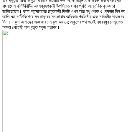
অব মনুমেন্ট এবং ফাউন্ডার্স ট্রাষ্ট কমিটির পক্ষ থেকে অনুষ্ঠানকে সফল করতে ওয়েলস
বাংলাদেশ কমিউনিটির অংশগ্রহণকারী উপস্তিত সবার প্রতি আন্তরিক কৃতজ্ঞতা
জানিয়েছেন। ভাষা আন্দোলনের রক্তক্ষয়ী দিনটি এখন আর শুধু শোক ও বেদনার দিন নয়।
জাতি ধর্ম-বর্ণনির্বিশেষে সব মানুষের সব ভাষার অধিকার প্রতিষ্ঠার এক সর্বজনীন উৎসবের
দিন। একুশ আমাদের অহংকার ; একুশ আমদে; একুশের পথ ধরেই বঙ্গবন্ধুর নেতৃত্তে
আমরা পেয়েছি লাল বৃত্ত সবুজ পতাকা।