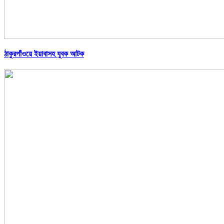
ঠাকুরগাঁওয়ে ইয়াবাসহ যুবক আটক