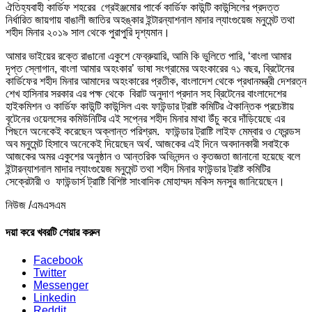
ঐতিহ্যবাহী কার্ডিফ শহরের গ্রেইঞ্জমোর পার্কে কার্ডিফ কাউন্টি কাউন্সিলের প্রদত্ত
নির্ধারিত জায়গায় বাঙালী জাতির অহঙ্কার ইন্টারন্যাশনাল মাদার ল্যাংগুয়েজ মনুমেন্ট তথা
শহীদ মিনার ২০১৯ সাল থেকে পুরাপুরি দৃশ্যমান।
আমার ভাইয়ের রক্তে রাঙানো একুশে ফেব্রুয়ারি, আমি কি ভুলিতে পারি, ‘বাংলা আমার
দৃপ্ত স্লোগান, বাংলা আমার অহংকার’ ভাষা সংগ্রামের অহংকারের ৭১ বছর, ব্রিটেনের
কার্ডিফের শহীদ মিনার আমাদের অহংকারের প্রতীক, বাংলাদেশ থেকে প্রধানমন্ত্রী দেশরত্ন
শেখ হাসিনার সরকার এর পক্ষ থেকে বিরাট অনুদাণ প্রদান সহ ব্রিটেনের বাংলাদেশের
হাইকমিশন ও কার্ডিফ কাউন্টি কাউন্সিল এবং ফাউন্ডার ট্রাষ্ট কমিটির ঐকান্তিক প্রচেষ্টায়
বৃটেনের ওয়েলসের কমিউনিটির এই সপ্নের শহীদ মিনার মাথা উঁচু করে দাঁড়িয়েছে এর
পিছনে অনেকেই করেছেন অক্লান্ত পরিশ্রম. ফাউন্ডার ট্রাষ্টি লাইফ মেম্বার ও ফ্রেন্ডস
অব মনুমেন্ট হিসাবে অনেকেই দিয়েছেন অর্থ. আজকের এই দিনে অবদানকারী সবাইকে
আজকের অমর একুশের অনুষ্ঠান ও আন্তরিক অভিনন্দন ও কৃতজ্ঞতা জানানো হয়েছে বলে
ইন্টারন্যাশনাল মাদার ল্যাংগুয়েজ মনুমেন্ট তথা শহীদ মিনার ফাউন্ডার ট্রাষ্ট কমিটির
সেক্রেটারী ও ফাউন্ডার্স ট্রাষ্টি বিশিষ্ট সাংবাদিক মোহাম্মদ মকিস মনসুর জানিয়েছেন।
নিউজ /এমএসএম
দয়া করে খবরটি শেয়ার করুন
Facebook
Twitter
Messenger
Linkedin
Reddit