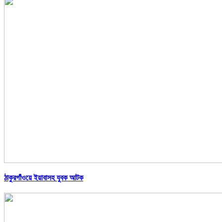
ঠাকুরগাঁওয়ে ইয়াবাসহ যুবক আটক