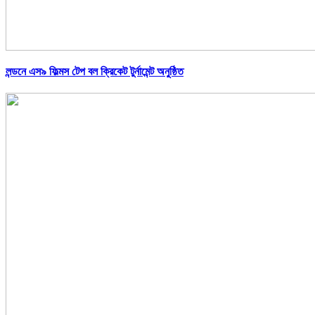
লন্ডনে এস৯ ফিল্মস টেপ বল ক্রিকেট টুর্নামেন্ট অনুষ্ঠিত