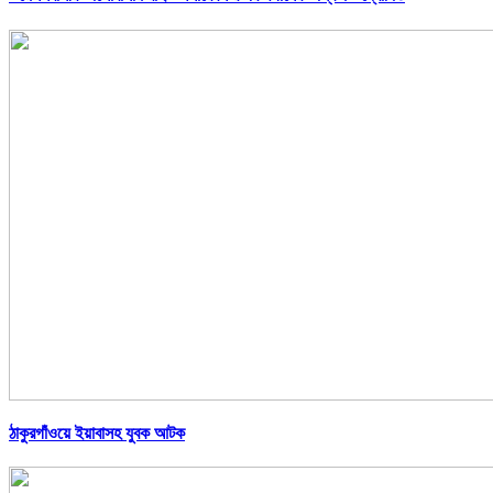
ঠাকুরগাঁওয়ে ইয়াবাসহ যুবক আটক