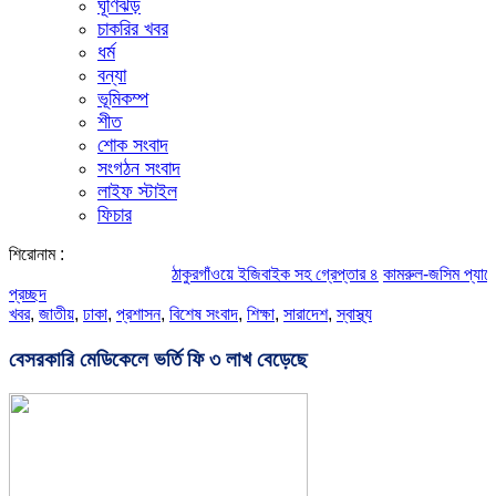
ঘূর্ণিঝড়
চাকরির খবর
ধর্ম
বন্যা
ভূমিকম্প
শীত
শোক সংবাদ
সংগঠন সংবাদ
লাইফ স্টাইল
ফিচার
শিরোনাম :
ঠাকুরগাঁওয়ে ইজিবাইক সহ গ্রেপ্তার ৪
কামরুল-জসিম প্যানেলের পরিচ
প্রচ্ছদ
খবর
,
জাতীয়
,
ঢাকা
,
প্রশাসন
,
বিশেষ সংবাদ
,
শিক্ষা
,
সারাদেশ
,
স্বাস্থ্য
বেসরকারি মেডিকেলে ভর্তি ফি ৩ লাখ বেড়েছে