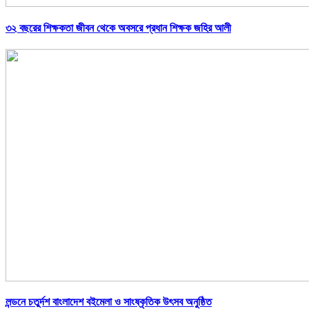
৩২ বছরের শিক্ষকতা জীবন থেকে অবসরে প্রধান শিক্ষক জহির আলী
লন্ডনে চতুর্দশ বাংলাদেশ বইমেলা ও সাংষ্কৃতিক উৎসব অনুষ্ঠিত