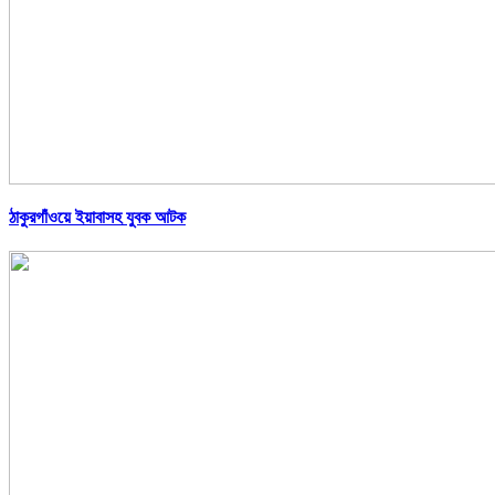
ঠাকুরগাঁওয়ে ইয়াবাসহ যুবক আটক