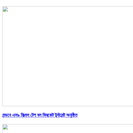
লন্ডনে এস৯ ফিল্মস টেপ বল ক্রিকেট টুর্নামেন্ট অনুষ্ঠিত