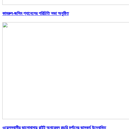
কামরুল-জসিম প্যানেলের পরিচিতি সভা অনুষ্ঠিত
ওয়েলসবাসীর ভালোবাসায় রাইট অনারেবল রডরি মর্গানের ভাস্কর্য উদ্বোধিত