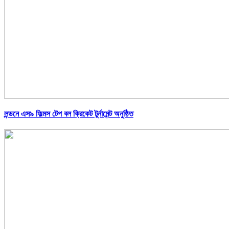
লন্ডনে এস৯ ফিল্মস টেপ বল ক্রিকেট টুর্নামেন্ট অনুষ্ঠিত