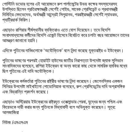
গোস্টিনি ডভোর হলের এই আয়োজনে রুশ পার্লামেন্টের উভয় কক্ষের সদস্যদেরসহ
উপস্থিত ছিলেন প্রতিরক্ষামন্ত্রী সের্গেই শোইগু, সাবেক প্রেসিডেন্ট ও প্রধানমন্ত্রী
দিমিত্রি মেদভেদেভ, অর্থমন্ত্রী আন্দ্রেই সিলুয়ানভ, পররাষ্ট্রমন্ত্রী সের্গেই ল্যাভরভ,
প্যাট্রিয়ার্ক কিরিল।
এছাড়াও রাশিয়ার শীর্ষস্থানীয় ব্যক্তিরাও এতে যোগ দিয়েছেন। তবে বিদেশি
সংবাদমাধ্যমের কর্মীদের বিদেশি এজেন্ট হিসেবে বিবেচিত করে চলতি বছর আয়োজনে তাদের
আমন্ত্রণ জানানো হয়নি।
এদিকে পুতিনের দাবিগুলোকে ‘অযৌক্তিক’ বলে নিন্দা করেছে যুক্তরাষ্ট্র ও ইউক্রেন।
পুতিনের ভাষণের পরপরই হোয়াইট হাউসের জাতীয় নিরাপত্তা উপদেষ্টা জ্যাক সুলিভান
সাংবাদিকদের বলেছেন, রাশিয়া ইউক্রেন বা অন্য কারো কাছ থেকে সামরিক হুমকির মধ্যে
ছিল পুতিনের এই দাবি অযৌক্তিক।
ইউক্রেনের কর্মকর্তারা পুতিনের রাষ্ট্রীয় ভাষণের নিন্দা করেছেন। জেলেনস্কির একজন
সিনিয়র উপদেষ্টা মাইখাইলো পোডোলিয়াক বলেছেন, রুশ প্রেসিডেন্টের দাবি অপ্রাসঙ্গিক
এবং বিভ্রান্তি প্রদর্শন করেছে।
এছাড়াও অস্ট্রিয়ায় ইউক্রেনের রাষ্ট্রদূত ওলেক্সান্ডার শেরবা, যুদ্ধের জন্য পশ্চিম এবং
কিয়েভকে দায়ী করার জন্য পুতিনকে মিথ্যাবাদী বলে অভিযুক্ত করেছেন। সূত্র:
আলজাজিরা
নিউজ /এমএসএম