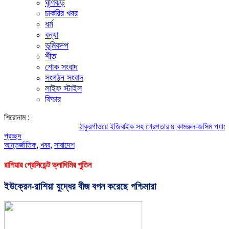
ঘূর্ণিঝড়
চাকরির খবর
ধর্ম
বন্যা
ভূমিকম্প
শীত
শোক সংবাদ
সংগঠন সংবাদ
লাইফ স্টাইল
ফিচার
শিরোনাম :
ঠাকুরগাঁওয়ে ইজিবাইক সহ গ্রেপ্তার ৪
কামরুল-জসিম প্যানেলের পরিচি
প্রচ্ছদ
আন্তর্জাতিক
,
খবর
,
সারাদেশ
রাশিয়ার প্রেসিডেন্ট ভ্লাদিমির পুতিন
ইউক্রেন-রাশিয়া যুদ্ধের বীজ বপন করেছে পশ্চিমারা