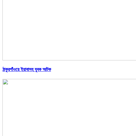
ঠাকুরগাঁওয়ে ইয়াবাসহ যুবক আটক