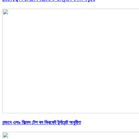
লন্ডনে এস৯ ফিল্মস টেপ বল ক্রিকেট টুর্নামেন্ট অনুষ্ঠিত