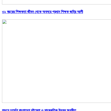
৩২ বছরের শিক্ষকতা জীবন থেকে অবসরে প্রধান শিক্ষক জহির আলী
লন্ডনে চতুর্দশ বাংলাদেশ বইমেলা ও সাংষ্কৃতিক উৎসব অনুষ্ঠিত