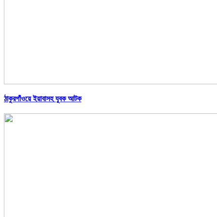
ঠাকুরগাঁওয়ে ইয়াবাসহ যুবক আটক