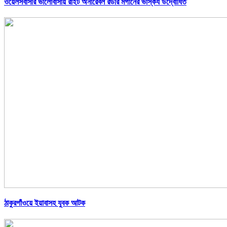
ওয়েলসবাসীর ভালোবাসায় রাইট অনারেবল রডরি মর্গানের ভাস্কর্য উদ্বোধিত
ঠাকুরগাঁওয়ে ইয়াবাসহ যুবক আটক