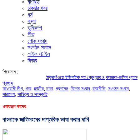
ঘূর্ণিঝড়
চাকরির খবর
ধর্ম
বন্যা
ভূমিকম্প
শীত
শোক সংবাদ
সংগঠন সংবাদ
লাইফ স্টাইল
ফিচার
শিরোনাম :
ঠাকুরগাঁওয়ে ইজিবাইক সহ গ্রেপ্তার ৪
কামরুল-জসিম প্যানেলের পরিচি
প্রচ্ছদ
আওয়ামী লীগ
,
খবর
,
জাতীয়
,
ঢাকা
,
প্রশাসন
,
বিশেষ সংবাদ
,
রাজনীতি
,
সংগঠন সংবাদ
,
সারাদেশ
,
সাহিত্য ও সংস্কৃতি
ওবায়দুল কাদের
বাংলাকে জাতিসংঘের দাপ্তরিক ভাষা করার দাবি