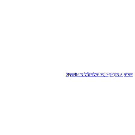
ঠাকুরগাঁওয়ে ইজিবাইক সহ গ্রেপ্তার ৪
কামরুল-জসিম প