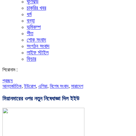
ঘূর্ণিঝড়
চাকরির খবর
ধর্ম
বন্যা
ভূমিকম্প
শীত
শোক সংবাদ
সংগঠন সংবাদ
লাইফ স্টাইল
ফিচার
শিরোনাম :
প্রচ্ছদ
আন্তর্জাতিক
,
ইউরোপ
,
এশিয়া
,
বিশেষ সংবাদ
,
সারাদেশ
মিয়ানমারের ওপর নতুন নিষেধাজ্ঞা দিল ইইউ