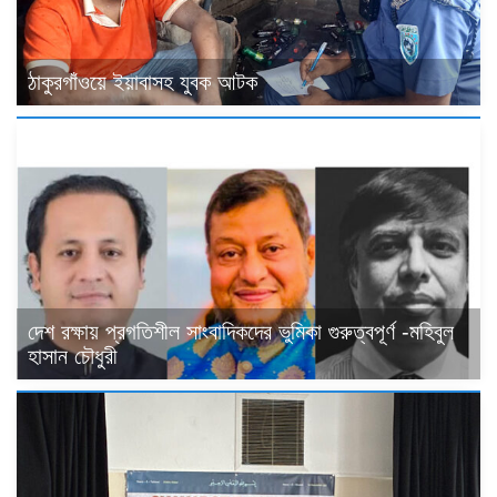
ঠাকুরগাঁওয়ে ইয়াবাসহ যুবক আটক
দেশ রক্ষায় প্রগতিশীল সাংবাদিকদের ভুমিকা গুরুত্বপূর্ণ -মহিবুল
হাসান চৌধুরী