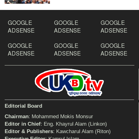
ঠাকুরগাঁওয়ে ইয়াবাসহ যুবক আটক
GOOGLE
GOOGLE
GOOGLE
ADSENSE
ADSENSE
ADSENSE
GOOGLE
GOOGLE
GOOGLE
দেশ রক্ষায় প্রগতিশীল সাংবাদিকদের ভুমিকা গুরুত্বপূর্ণ
-মহিবুল হাসান চৌধুরী
ADSENSE
ADSENSE
ADSENSE
আহলে সুন্নাত এর কার্যক্রম বাস্তবায়নের আহ্বান
শিক্ষিকার ওপর হামলাকারীদের গ্রেফতারের দাবিতে
Editorial Board
মানববন্ধন অনুষ্ঠিত
Chairman
: Mohammed Mokis Monsur
Editor in Chief
: Eng. Khayrul Alam (Linkon)
Editor & Publishers
: Kawcharul Alam (Riton)
বিমানের সিলেট-ম্যানচেস্টার সরাসরি ফ্লাইট চালু হচ্ছে
সোমবার
Executive Editor
: Kamrul Islam