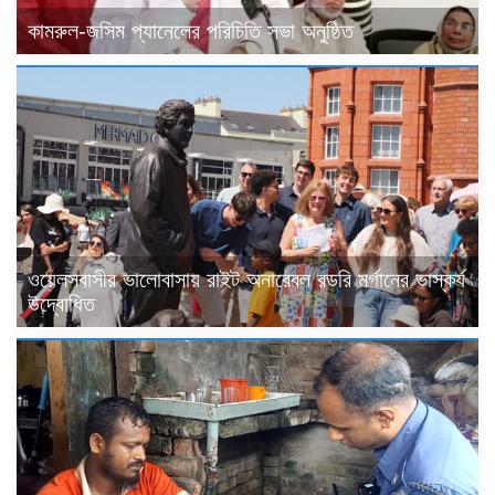
কামরুল-জসিম প্যানেলের পরিচিতি সভা অনুষ্ঠিত
ওয়েলসবাসীর ভালোবাসায় রাইট অনারেবল রডরি মর্গানের ভাস্কর্য
উদ্বোধিত