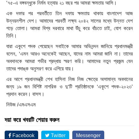
’৭৫-এ বঙ্গবন্ধুকে নির্মম হত্যার ২১ বছর পর আমরা ক্ষমতায় আসি।
এক দফার পর পরবর্তীতে তিন দফায় ক্ষমতায় থাকায় বাংলাদেশ আজ
উন্নয়নশীল দেশ। আমাদের পরবর্তী লক্ষ্য ২০৪২ সালের মধ্যে উন্নত দেশ
গড়ে তোলা। আমরা বিশ্ব দরবারে মাথা উঁচু করে বাঁচতে চাই, যোগ করেন
তিনি।
যারা একুশে পদক পেয়েছেন সবাইকে আমার অভিনন্দন জানিয়ে প্রধানমন্ত্রী
বলেন, ‘এমন আরও অনেকেই আছেন, যাদের নাম আমরা জানি না। তাদের
অবদানকে আমরা গভীর শ্রদ্ধায় স্মরণ করি। আমাদের নতুন প্রজন্ম যেন
তাদের পদাঙ্ক অনুসরণ করে এগিয়ে যায়।
এর আগে প্রধানমন্ত্রী শেখ হাসিনা নিজ নিজ ক্ষেত্রে অসামান্য অবদানের
জন্য ১৯ জন বিশিষ্ট নাগরিক ও দু‘টি প্রতিষ্ঠানকে ‘একুশে পদক-২০২৩’
প্রদান করেন। বাসস।
নিউজ /এমএসএম
দয়া করে খবরটি শেয়ার করুন
Facebook
Twitter
Messenger