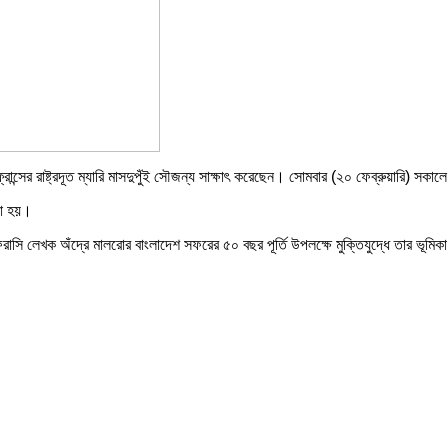
ান্সের রাষ্ট্রদূত ম্যারি মাসদুপুঁই সৌজন্য সাক্ষাৎ করেছেন। সোমবার (২০ ফেব্রুয়ারি) সকাল
না হয়।
ী ফরাসি লেখক অঁদ্রে মালরোর বাংলাদেশ সফরের ৫০ বছর পূর্তি উপলক্ষে মুক্তিযুদ্ধে তার ভূমি