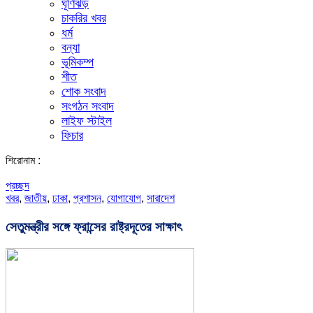
ঘূর্ণিঝড়
চাকরির খবর
ধর্ম
বন্যা
ভূমিকম্প
শীত
শোক সংবাদ
সংগঠন সংবাদ
লাইফ স্টাইল
ফিচার
শিরোনাম :
প্রচ্ছদ
খবর
,
জাতীয়
,
ঢাকা
,
প্রশাসন
,
যোগাযোগ
,
সারাদেশ
সেতুমন্ত্রীর সঙ্গে ফ্রান্সের রাষ্ট্রদূতের সাক্ষাৎ