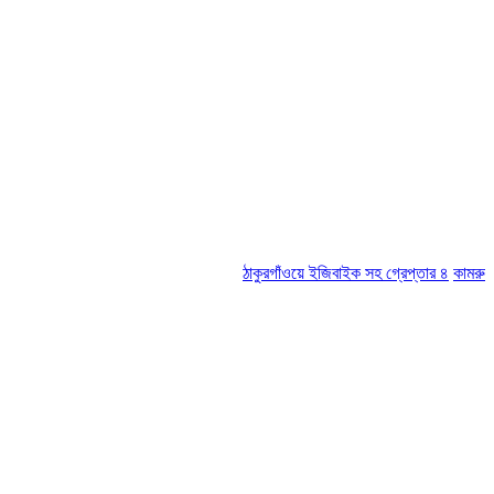
ঠাকুরগাঁওয়ে ইজিবাইক সহ গ্রেপ্তার ৪
কামরুল-জসিম প