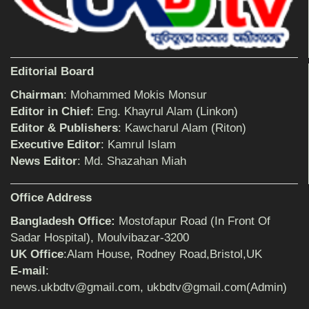
শিক্ষিকার ওপর হামলাকারীদের গ্রেফতারের দাবিতে
মানববন্ধন অনুষ্ঠিত
Editorial Board
বিমানের সিলেট-ম্যানচেস্টার সরাসরি ফ্লাইট চালু হচ্ছে
সোমবার
Chairman
: Mohammed Mokis Monsur
Editor in Chief
: Eng. Khayrul Alam (Linkon)
Editor & Publishers
: Kawcharul Alam (Riton)
ঠাকুরগাঁওয়ে শিশু ধর্ষকের যাবজ্জীবন কারাদণ্ড
Executive Editor
: Kamrul Islam
News Editor
: Md. Shazahan Miah
Office Address
সেনাবাহিনীর পক্ষ থেকে ক্রীড়া সামগ্রী ও আর্থিক
সহায়তা প্রদান অনুষ্ঠিত
Bangladesh Office:
Mostofapur Road (In Front Of
Sadar Hospital), Moulvibazar-3200
UK Office
:Alam House, Rodney Road,Bristol,UK
৩২ বছরের শিক্ষকতা জীবন থেকে অবসরে প্রধান
E-mail
:
শিক্ষক জহির আলী
news.ukbdtv@gmail.com, ukbdtv@gmail.com(Admin)