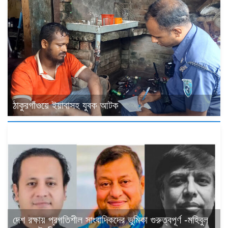
ঠাকুরগাঁওয়ে ইয়াবাসহ যুবক আটক
দেশ রক্ষায় প্রগতিশীল সাংবাদিকদের ভুমিকা গুরুত্বপূর্ণ -মহিবুল