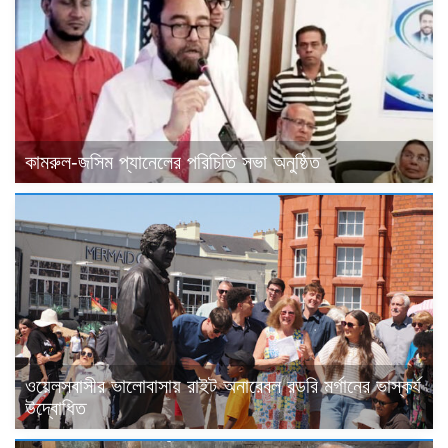
কামরুল-জসিম প্যানেলের পরিচিতি সভা অনুষ্ঠিত
ওয়েলসবাসীর ভালোবাসায় রাইট অনারেবল রডরি মর্গানের ভাস্কর্য
উদ্বোধিত