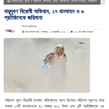
আবহাওয়া
,
কৃষি ও পরিবেশ
,
জাতীয়
,
ঢাকা
,
প্রশাসন
,
বিশেষ সংবাদ
,
সারাদেশ
বায়ুদূষণ বিরোধী অভিযান, ১৭ যানবাহন ও ৬
প্রতিষ্ঠানকে জরিমানা
নিজস্ব প্রতিবেদক
খবর আপডেট সময় : মঙ্গলবার, ২১ ফেব্রুয়ারি, ২০২৩
২২০ এই পর্যন্ত দেখেছেন
পরিবেশ দূষণ বিরোধী চলমান অভিযানের অংশ হিসেবে পরিবেশ দূষণের দায়ে
ঢাকায় ১৭টি যানবাহনকে ৪১ হাজার ৯০০ টাকা এবং ৬টি প্রতিষ্ঠানকে ৩৪