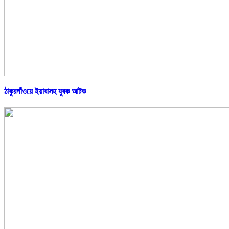
ঠাকুরগাঁওয়ে ইয়াবাসহ যুবক আটক