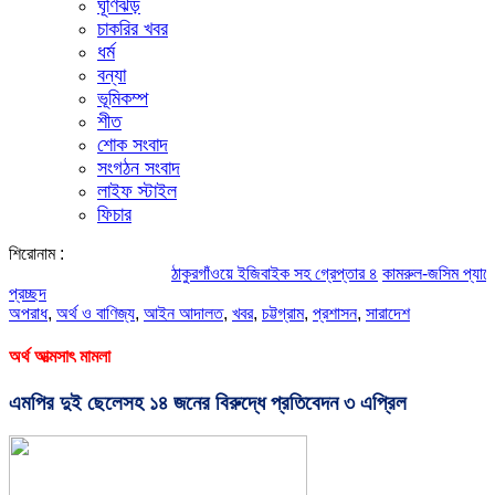
ঘূর্ণিঝড়
চাকরির খবর
ধর্ম
বন্যা
ভূমিকম্প
শীত
শোক সংবাদ
সংগঠন সংবাদ
লাইফ স্টাইল
ফিচার
শিরোনাম :
ঠাকুরগাঁওয়ে ইজিবাইক সহ গ্রেপ্তার ৪
কামরুল-জসিম প্যানেলের পরিচ
প্রচ্ছদ
অপরাধ
,
অর্থ ও বাণিজ্য
,
আইন আদালত
,
খবর
,
চট্টগ্রাম
,
প্রশাসন
,
সারাদেশ
অর্থ আত্মসাৎ মামলা
এমপির দুই ছেলেসহ ১৪ জনের বিরুদ্ধে প্রতিবেদন ৩ এপ্রিল