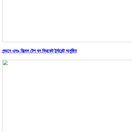
লন্ডনে এস৯ ফিল্মস টেপ বল ক্রিকেট টুর্নামেন্ট অনুষ্ঠিত