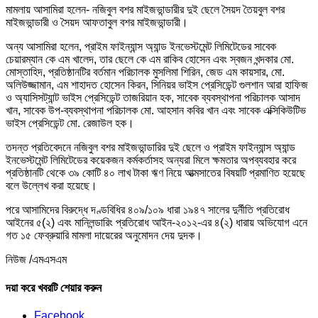
মামলায় আসামিরা হলেন- নজিবুল বশর মাইজভান্ডারীর দুই ছেলে সৈয়দ তৈয়বুল বশর
মাইজভান্ডারী ও সৈয়দ আফতাবুল বশর মাইজভান্ডারী।
অন্য আসামিরা হলেন, প্রাইম ফাইন্যান্স অ্যান্ড ইনভেস্টমেন্ট লিমিটেডের সাবেক
চেয়ারম্যান কে এম খালেদ, তার ছেলে কে এম রাকিব হোসেন এবং স্বজন খন্দকার মো.
মোস্তাহিদ, প্রতিষ্ঠানটির বর্তমান পরিচালক মুসলিমা শিরিন, জেড এম কায়সার, মো.
অলিউজ্জামান, এম শাহাদত হোসেন কিরন, সিনিয়র ভাইস প্রেসিডেন্ট গুলশান আরা হাফিজ
ও অ্যাসিসট্যান্ট ভাইস প্রেসিডেন্ট তাজরিয়ান হক, সাবেক ব্যবস্থাপনা পরিচালক আসাদ
খান, সাবেক উপ-ব্যবস্থাপনা পরিচালক মো. আহসান কবির খান এবং সাবেক এক্সিকিউটিভ
ভাইস প্রেসিডেন্ট মো. রেজাউল হক।
তদন্ত প্রতিবেদনে নজিবুল বশর মাইজভান্ডারির দুই ছেলে ও প্রাইম ফাইন্যান্স অ্যান্ড
ইনভেস্টমেন্ট লিমিটেডের কয়েকজন কর্মকর্তাসহ অন্যরা মিলে ক্ষমতার অপব্যবহার করে
প্রতিষ্ঠানটি থেকে ৩৯ কোটি ৪০ লাখ টাকা ঋণ নিয়ে আত্মসাতের বিষয়টি প্রমাণিত হয়েছে
বলে উল্লেখ করা হয়েছে।
পরে আসামিদের বিরুদ্ধে দণ্ডবিধির ৪০৯/১০৯ ধারা ১৯৪৭ সালের দুর্নীতি প্রতিরোধ
আইনের ৫(২) এবং মানিলন্ডারিং প্রতিরোধ আইন-২০১২-এর ৪(২) ধারায় অভিযোগ এনে
গত ১৫ ফেব্রুয়ারি মামলা দায়েরের অনুমোদন দেয় দুদক।
নিউজ /এমএসএম
দয়া করে খবরটি শেয়ার করুন
Facebook