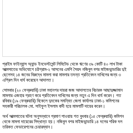
প্রাইম ফাইন্যান্স অ্যান্ড ইনভেস্টমেন্ট লিমিটেড থেকে ঋণের ৩৯ কোটি ৪০ লাখ টাকা
আত্মসাতের অভিযোগে চট্টগ্রাম-২ আসনের এমপি সৈয়দ নজিবুল বশর মাইজভান্ডারির দুই
ছেলেসহ ১৪ জনের বিরুদ্ধে মামলা করা মামলার তদন্ত প্রতিবেদন দাখিলের জন্য ৩
এপ্রিল দিন ধার্য করেছেন আদালত।
সোমবার (২০ ফেব্রুয়ারি) ঢাকা মহানগর দায়রা জজ আদালতের বিচারক আছাদুজ্জামান
মামলার এজহার গ্রহণ করে প্রতিবেদন দাখিলের জন্য নতুন এ দিন ধার্য করেন। গত
রবিবার (১৯ ফেব্রুয়ারি) বিকেলে দুদকের সমন্বিত জেলা কার্যালয় ঢাকা-১ কমিশনের
সহকারী পরিচালক মো. সাইফুল ইসলাম বাদী হয়ে মামলাটি দায়ের করেন।
অর্থ আত্মসাতের ঘটনা অনুসন্ধানে প্রমাণ পাওয়ায় গত বুধবার (১৫ ফেব্রুয়ারি) কমিশন
থেকে মামলা দায়েরের সিদ্ধান্ত হয়। নজিবুল বশর মাইজভান্ডারি ১৪ দলের শরিক দল
তরিকত ফেডারেশনের চেয়ারম্যান।