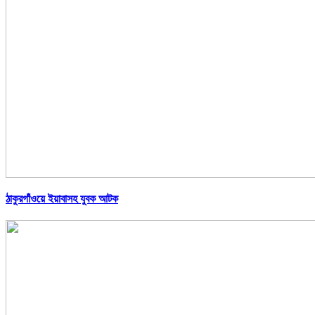
ঠাকুরগাঁওয়ে ইয়াবাসহ যুবক আটক