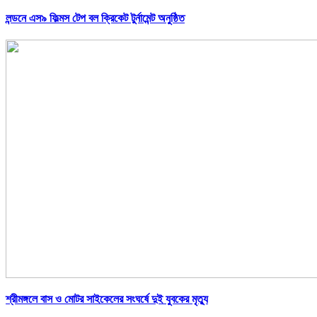
লন্ডনে এস৯ ফিল্মস টেপ বল ক্রিকেট টুর্নামেন্ট অনুষ্ঠিত
শ্রীমঙ্গলে বাস ও মোটর সাইকেলের সংঘর্ষে দুই যুবকের মৃত্যু