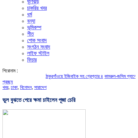
ঘূর্ণিঝড়
চাকরির খবর
ধর্ম
বন্যা
ভূমিকম্প
শীত
শোক সংবাদ
সংগঠন সংবাদ
লাইফ স্টাইল
ফিচার
শিরোনাম :
ঠাকুরগাঁওয়ে ইজিবাইক সহ গ্রেপ্তার ৪
কামরুল-জসিম প্যানেলের পরিচি
প্রচ্ছদ
খবর
,
ঢাকা
,
বিনোদন
,
সারাদেশ
ভুল বুঝতে পেরে ক্ষমা চাইলেন পূজা চেরি