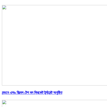
লন্ডনে এস৯ ফিল্মস টেপ বল ক্রিকেট টুর্নামেন্ট অনুষ্ঠিত