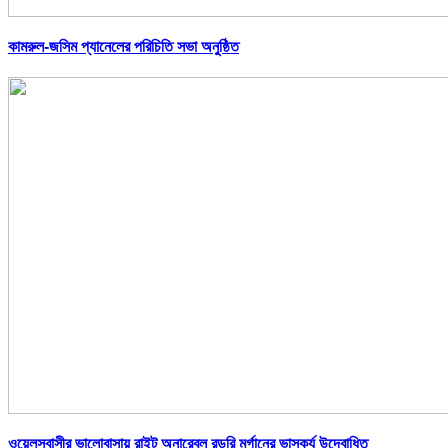
কামরুল-জসিম প্যানেলের পরিচিতি সভা অনুষ্ঠিত
ওয়েলসবাসীর ভালোবাসায় রাইট অনারেবল রডরি মর্গানের ভাস্কর্য উদ্বোধিত