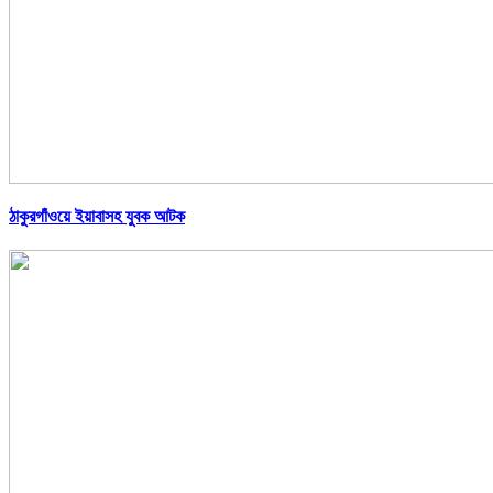
ঠাকুরগাঁওয়ে ইয়াবাসহ যুবক আটক