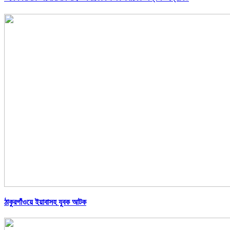
ঠাকুরগাঁওয়ে ইয়াবাসহ যুবক আটক