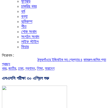
ঘূর্ণিঝড়
চাকরির খবর
ধর্ম
বন্যা
ভূমিকম্প
শীত
শোক সংবাদ
সংগঠন সংবাদ
লাইফ স্টাইল
ফিচার
শিরোনাম :
ঠাকুরগাঁওয়ে ইজিবাইক সহ গ্রেপ্তার ৪
কামরুল-জসিম প্যানেলের পরিচ
প্রচ্ছদ
খবর
,
জাতীয়
,
ঢাকা
,
প্রশাসন
,
শিক্ষা
,
সারাদেশ
এসএসসি পরীক্ষা ৩০ এপ্রিল শুরু