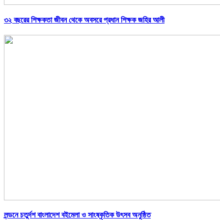
৩২ বছরের শিক্ষকতা জীবন থেকে অবসরে প্রধান শিক্ষক জহির আলী
লন্ডনে চতুর্দশ বাংলাদেশ বইমেলা ও সাংষ্কৃতিক উৎসব অনুষ্ঠিত