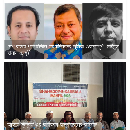
দেশ রক্ষায় প্রগতিশীল সাংবাদিকদের ভুমিকা গুরুত্বপূর্ণ -মহিবুল
হাসান চৌধুরী
আহলে সুন্নাত এর কার্যক্রম বাস্তবায়নের আহ্বান