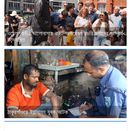
ওয়েলসবাসীর ভালোবাসায় রাইট অনারেবল রডরি মর্গানের ভাস্কর্য
উদ্বোধিত
ঠাকুরগাঁওয়ে ইয়াবাসহ যুবক আটক