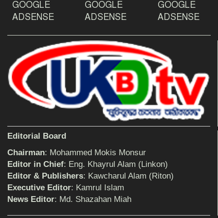
GOOGLE
GOOGLE
GOOGLE
দেশ রক্ষায় প্রগতিশীল সাংবাদিকদের ভুমিকা গুরুত্বপূর্ণ
-মহিবুল হাসান চৌধুরী
ADSENSE
ADSENSE
ADSENSE
আহলে সুন্নাত এর কার্যক্রম বাস্তবায়নের আহ্বান
শিক্ষিকার ওপর হামলাকারীদের গ্রেফতারের দাবিতে
মানববন্ধন অনুষ্ঠিত
Editorial Board
বিমানের সিলেট-ম্যানচেস্টার সরাসরি ফ্লাইট চালু হচ্ছে
সোমবার
Chairman
: Mohammed Mokis Monsur
Editor in Chief
: Eng. Khayrul Alam (Linkon)
Editor & Publishers
: Kawcharul Alam (Riton)
ঠাকুরগাঁওয়ে শিশু ধর্ষকের যাবজ্জীবন কারাদণ্ড
Executive Editor
: Kamrul Islam
News Editor
: Md. Shazahan Miah