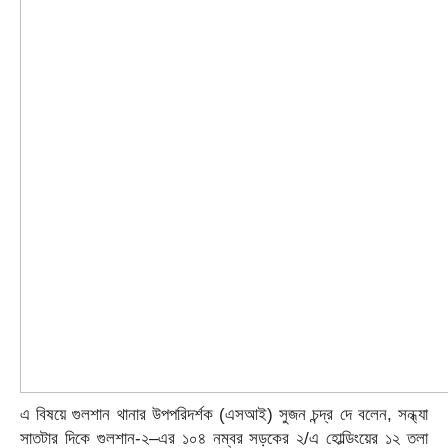
এ বিষয়ে গুলশান থানার উপপরিদর্শক (এসআই) সুজন চন্দ্র দে বলেন, সন্ধ্যা
সাতটার দিকে গুলশান-২–এর ১০৪ নম্বর সড়কের ২/এ হোল্ডিংয়ের ১২ তলা