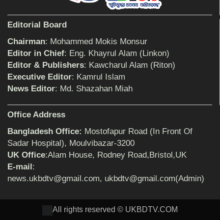
শিক্ষিকার ওপর হামলাকারীদের গ্রেফতারের দাবিতে
Editorial Board
মানববন্ধন অনুষ্ঠিত
Chairman
: Mohammed Mokis Monsur
Editor in Chief
: Eng. Khayrul Alam (Linkon)
Editor & Publishers
: Kawcharul Alam (Riton)
বিমানের সিলেট-ম্যানচেস্টার সরাসরি ফ্লাইট চালু হচ্ছে
সোমবার
Executive Editor
: Kamrul Islam
News Editor
: Md. Shazahan Miah
ঠাকুরগাঁওয়ে শিশু ধর্ষকের যাবজ্জীবন কারাদণ্ড
Office Address
Bangladesh Office:
Mostofapur Road (In Front Of
Sadar Hospital), Moulvibazar-3200
UK Office
:Alam House, Rodney Road,Bristol,UK
সেনাবাহিনীর পক্ষ থেকে ক্রীড়া সামগ্রী ও আর্থিক
সহায়তা প্রদান অনুষ্ঠিত
E-mail
:
news.ukbdtv@gmail.com, ukbdtv@gmail.com(Admin)
৩২ বছরের শিক্ষকতা জীবন থেকে অবসরে প্রধান
All rights reserved © UKBDTV.COM
শিক্ষক জহির আলী