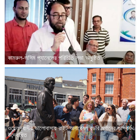
কামরুল-জসিম প্যানেলের পরিচিতি সভা অনুষ্ঠিত
ওয়েলসবাসীর ভালোবাসায় রাইট অনারেবল রডরি মর্গানের ভাস্কর্য
উদ্বোধিত