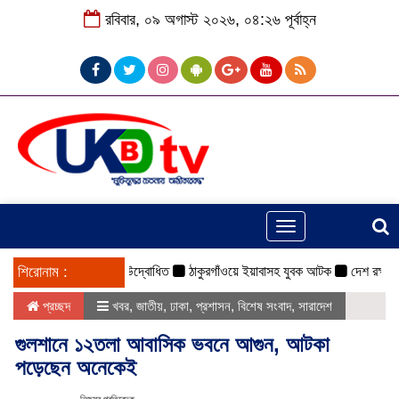
রবিবার, ০৯ অগাস্ট ২০২৬, ০৪:২৬ পূর্বাহ্ন
Toggle
navigation
মর্গানের ভাস্কর্য উদ্বোধিত
শিরোনাম :
ঠাকুরগাঁওয়ে ইয়াবাসহ যুবক আটক
দেশ রক্ষায় প্রগতিশীল
প্রচ্ছদ
খবর
,
জাতীয়
,
ঢাকা
,
প্রশাসন
,
বিশেষ সংবাদ
,
সারাদেশ
গুলশানে ১২তলা আবাসিক ভবনে আগুন, আটকা
পড়েছেন অনেকেই