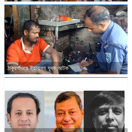
ঠাকুরগাঁওয়ে ইয়াবাসহ যুবক আটক