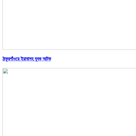
ঠাকুরগাঁওয়ে ইয়াবাসহ যুবক আটক