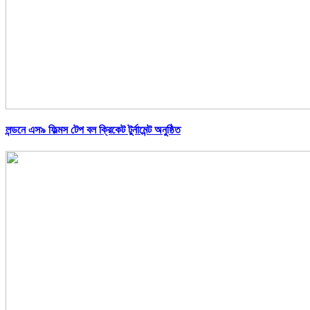
লন্ডনে এস৯ ফিল্মস টেপ বল ক্রিকেট টুর্নামেন্ট অনুষ্ঠিত