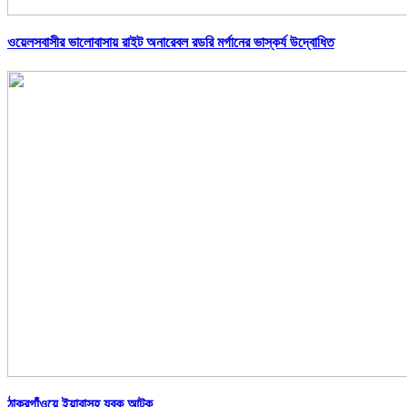
ওয়েলসবাসীর ভালোবাসায় রাইট অনারেবল রডরি মর্গানের ভাস্কর্য উদ্বোধিত
ঠাকুরগাঁওয়ে ইয়াবাসহ যুবক আটক