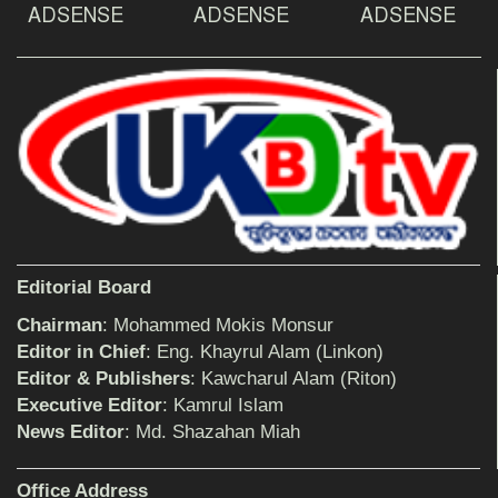
-মহিবুল হাসান চৌধুরী
ADSENSE
ADSENSE
ADSENSE
আহলে সুন্নাত এর কার্যক্রম বাস্তবায়নের আহ্বান
শিক্ষিকার ওপর হামলাকারীদের গ্রেফতারের দাবিতে
মানববন্ধন অনুষ্ঠিত
Editorial Board
বিমানের সিলেট-ম্যানচেস্টার সরাসরি ফ্লাইট চালু হচ্ছে
সোমবার
Chairman
: Mohammed Mokis Monsur
Editor in Chief
: Eng. Khayrul Alam (Linkon)
Editor & Publishers
: Kawcharul Alam (Riton)
ঠাকুরগাঁওয়ে শিশু ধর্ষকের যাবজ্জীবন কারাদণ্ড
Executive Editor
: Kamrul Islam
News Editor
: Md. Shazahan Miah
Office Address