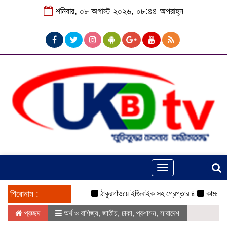
শনিবার, ০৮ অগাস্ট ২০২৬, ০৮:৪৪ অপরাহ্ন
Toggle
navigation
শিরোনাম :
ঠাকুরগাঁওয়ে ইজিবাইক সহ গ্রেপ্তার ৪
কামরুল-জসিম প
প্রচ্ছদ
অর্থ ও বাণিজ্য
,
জাতীয়
,
ঢাকা
,
প্রশাসন
,
সারাদেশ