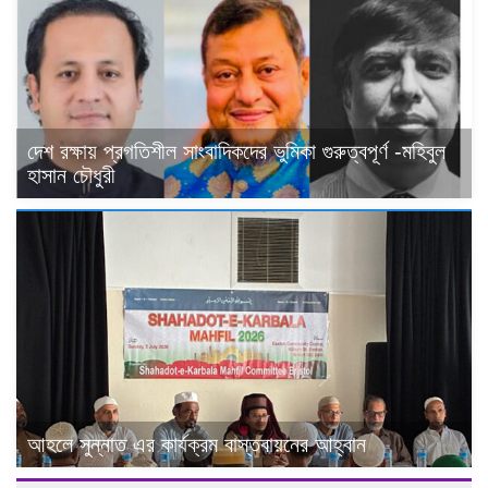
দেশ রক্ষায় প্রগতিশীল সাংবাদিকদের ভুমিকা গুরুত্বপূর্ণ -মহিবুল
হাসান চৌধুরী
আহলে সুন্নাত এর কার্যক্রম বাস্তবায়নের আহ্বান