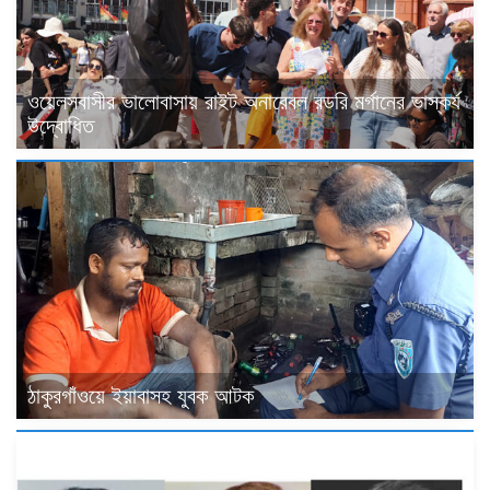
ওয়েলসবাসীর ভালোবাসায় রাইট অনারেবল রডরি মর্গানের ভাস্কর্য
উদ্বোধিত
ঠাকুরগাঁওয়ে ইয়াবাসহ যুবক আটক