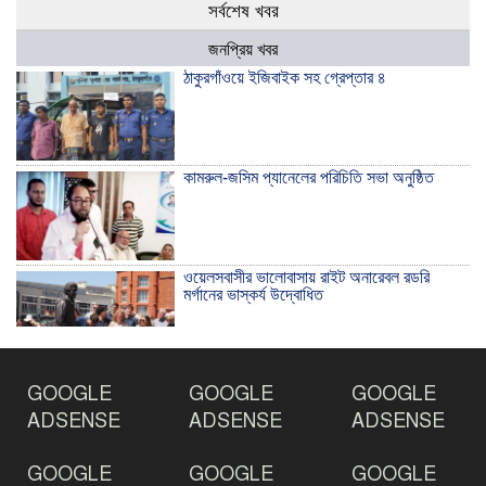
সর্বশেষ খবর
জনপ্রিয় খবর
ঠাকুরগাঁওয়ে ইজিবাইক সহ গ্রেপ্তার ৪
কামরুল-জসিম প্যানেলের পরিচিতি সভা অনুষ্ঠিত
ওয়েলসবাসীর ভালোবাসায় রাইট অনারেবল রডরি
মর্গানের ভাস্কর্য উদ্বোধিত
ঠাকুরগাঁওয়ে ইয়াবাসহ যুবক আটক
GOOGLE
GOOGLE
GOOGLE
ADSENSE
ADSENSE
ADSENSE
GOOGLE
GOOGLE
GOOGLE
দেশ রক্ষায় প্রগতিশীল সাংবাদিকদের ভুমিকা গুরুত্বপূর্ণ