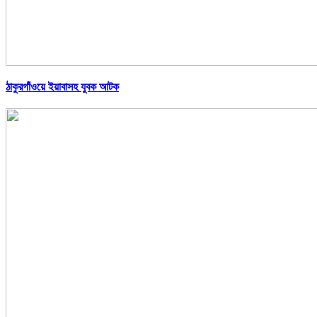
ঠাকুরগাঁওয়ে ইয়াবাসহ যুবক আটক