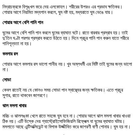
নিদ্রাচক্রকে বিশৃঙ্খল করে দেয় এলকোহল। শরীরের উপরও এর প্রভাব ক্ষতিকর।
শোয়ার আগে নিয়মিত মদ্যপান করলে, ঘুম নষ্ট হয়, মধ্যরাতে ঘুম ভেঙে যায়।
শোয়ার আগে বেশি পানি পান
ঘুমের আগে বেশি পানি পান করলে ঘুমের ব্যাঘাত ঘটে। রাতে বারবার প্রস্রাব হয়। তাই
দু’তিন ঘণ্টা পরপর প্রস্রাব করতে উঠতে হয়। দিনে প্রচুর পানি পান করুন যাতে শরীরে
পানিশূন্যতা না হয়।
কমলার রস
শোয়ার আগে কমলার রস ভালো পানীয় নয়। খুব অম্লধর্মী এর মিষ্টি তাই ঘুমের জন্য ভালো
না।
সোডা
কেবল রাতেই নয় যে কোনও সময় সোডা পান স্বাস্থ্যের জন্য ক্ষতিকর। এতে প্রচুর
সুগার, রাতে থাকবেন জাগরণে।
ঝাল মসলা খাবার
মরিচ ও ঝাললঙ্কা খেলে রাতে সহজে ঘুম হবে না। শোয়ার আগে ঝাল মসলা খাবার খাওয়া
ঠিক নয়। এটি উস্কে দেয় গ্যাস্ট্রোইসোফিজিয়লি রিফ্লেক্স যা ঘুমের ব্যাঘাত ঘটায়।
মসলাতে আছে এন্টিঅক্সিডেন্ট যা বিপাক উজ্জীবিত করে জাগরণী বাণী শোনায়। ঘুম হয় না।