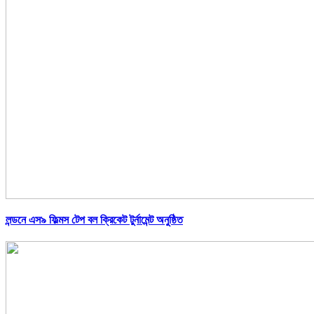
লন্ডনে এস৯ ফিল্মস টেপ বল ক্রিকেট টুর্নামেন্ট অনুষ্ঠিত