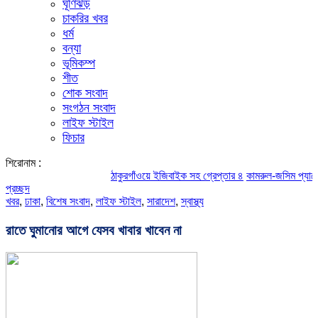
ঘূর্ণিঝড়
চাকরির খবর
ধর্ম
বন্যা
ভূমিকম্প
শীত
শোক সংবাদ
সংগঠন সংবাদ
লাইফ স্টাইল
ফিচার
শিরোনাম :
ঠাকুরগাঁওয়ে ইজিবাইক সহ গ্রেপ্তার ৪
কামরুল-জসিম প্যানেলের পর
প্রচ্ছদ
খবর
,
ঢাকা
,
বিশেষ সংবাদ
,
লাইফ স্টাইল
,
সারাদেশ
,
স্বাস্থ্য
রাতে ঘুমানোর আগে যেসব খাবার খাবেন না