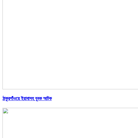
ঠাকুরগাঁওয়ে ইয়াবাসহ যুবক আটক