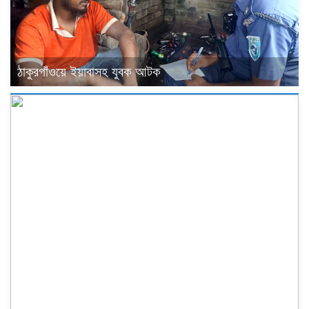
ঠাকুরগাঁওয়ে ইয়াবাসহ যুবক আটক