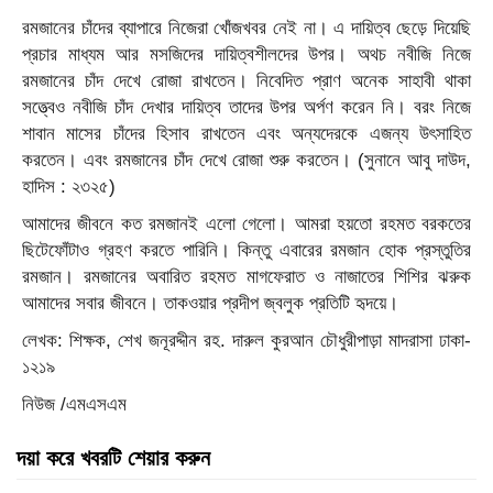
রমজানের চাঁদের ব্যাপারে নিজেরা খোঁজখবর নেই না। এ দায়িত্ব ছেড়ে দিয়েছি
প্রচার মাধ্যম আর মসজিদের দায়িত্বশীলদের উপর। অথচ নবীজি নিজে
রমজানের চাঁদ দেখে রোজা রাখতেন। নিবেদিত প্রাণ অনেক সাহাবী থাকা
সত্ত্বেও নবীজি চাঁদ দেখার দায়িত্ব তাদের উপর অর্পণ করেন নি। বরং নিজে
শাবান মাসের চাঁদের হিসাব রাখতেন এবং অন্যদেরকে এজন্য উৎসাহিত
করতেন। এবং রমজানের চাঁদ দেখে রোজা শুরু করতেন। (সুনানে আবু দাউদ,
হাদিস : ২৩২৫)
আমাদের জীবনে কত রমজানই এলো গেলো। আমরা হয়তো রহমত বরকতের
ছিটেফোঁটাও গ্রহণ করতে পারিনি। কিন্তু এবারের রমজান হোক প্রস্তুতির
রমজান। রমজানের অবারিত রহমত মাগফেরাত ও নাজাতের শিশির ঝরুক
আমাদের সবার জীবনে। তাকওয়ার প্রদীপ জ্বলুক প্রতিটি হৃদয়ে।
লেখক: শিক্ষক, শেখ জনূরদ্দীন রহ. দারুল কুরআন চৌধুরীপাড়া মাদরাসা ঢাকা-
১২১৯
নিউজ /এমএসএম
দয়া করে খবরটি শেয়ার করুন