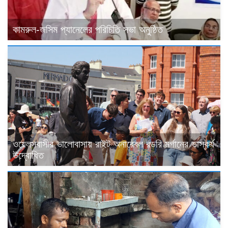
কামরুল-জসিম প্যানেলের পরিচিতি সভা অনুষ্ঠিত
ওয়েলসবাসীর ভালোবাসায় রাইট অনারেবল রডরি মর্গানের ভাস্কর্য
উদ্বোধিত