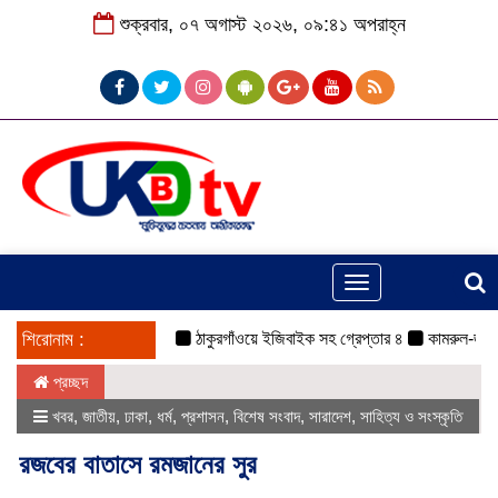
শুক্রবার, ০৭ অগাস্ট ২০২৬, ০৯:৪১ অপরাহ্ন
Toggle
navigation
শিরোনাম :
ঠাকুরগাঁওয়ে ইজিবাইক সহ গ্রেপ্তার ৪
কামরুল-জসিম প্যানেলের
প্রচ্ছদ
খবর
,
জাতীয়
,
ঢাকা
,
ধর্ম
,
প্রশাসন
,
বিশেষ সংবাদ
,
সারাদেশ
,
সাহিত্য ও সংস্কৃতি
রজবের বাতাসে রমজানের সুর