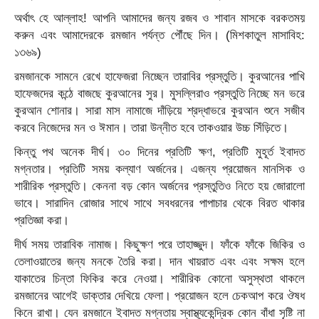
অর্থাৎ হে আল্লাহ! আপনি আমাদের জন্য রজব ও শাবান মাসকে বরকতময়
করুন এবং আমাদেরকে রমজান পর্যন্ত পৌঁছে দিন। (মিশকাতুল মাসাবিহ:
১৩৬৯)
রমজানকে সামনে রেখে হাফেজরা নিচ্ছেন তারাবির প্রস্তুতি। কুরআনের পাখি
হাফেজদের কন্ঠে বাজছে কুরআনের সুর। মুসল্লিরাও প্রস্তুতি নিচ্ছে মন ভরে
কুরআন শোনার। সারা মাস নামাজে দাঁড়িয়ে শ্রদ্ধাভরে কুরআন শুনে সজীব
করবে নিজেদের মন ও ঈমান। তারা উন্নীত হবে তাকওয়ার উচ্চ সিঁড়িতে।
কিন্তু পথ অনেক দীর্ঘ। ৩০ দিনের প্রতিটি ক্ষণ, প্রতিটি মুহূর্ত ইবাদত
মগ্নতার। প্রতিটি সময় কল্যাণ অর্জনের। এজন্য প্রয়োজন মানসিক ও
শারীরিক প্রস্তুতি। কেননা বড় কোন অর্জনের প্রস্তুতিও নিতে হয় জোরালো
ভাবে। সারাদিন রোজার সাথে সাথে সবধরনের পাপাচার থেকে বিরত থাকার
প্রতিজ্ঞা করা।
দীর্ঘ সময় তারাবিক নামাজ। কিছুক্ষণ পরে তাহাজ্জুদ। ফাঁকে ফাঁকে জিকির ও
তেলাওয়াতের জন্য মনকে তৈরি করা। দান খায়রাত এবং এবং সক্ষম হলে
যাকাতের চিন্তা ফিকির করে নেওয়া। শারীরিক কোনো অসুস্থতা থাকলে
রমজানের আগেই ডাক্তার দেখিয়ে ফেলা। প্রয়োজন হলে চেকআপ করে ঔষধ
কিনে রাখা। যেন রমজানে ইবাদত মগ্নতায় স্বাস্থ্যকেন্দ্রিক কোন বাঁধা সৃষ্টি না