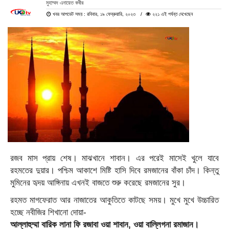
মুহাম্মদ এনায়েত কবীর
খবর আপডেট সময় : রবিবার, ১৯ ফেব্রুয়ারি, ২০২৩
২২১ এই পর্যন্ত দেখেছেন
রজব মাস প্রায় শেষ। মাঝখানে শাবান। এর পরেই মাসেই খুলে যাবে
রহমতের দুয়ার। পশ্চিম আকাশে মিষ্টি হাসি দিবে রমজানের বাঁকা চাঁদ। কিন্তু
মুমিনের হৃদয় আঙ্গিনায় এখনই বাজতে শুরু করেছে রমজানের সুর।
রহমত মাগফেরাত আর নাজাতের আকুতিতে কাটছে সময়। মুখে মুখে উচ্চারিত
হচ্ছে নবীজির শিখানো দোয়া-
আল্লাহুম্মা বারিক লানা ফি রজাবা ওয়া শাবান, ওয়া বাল্লিগনা রমাজান।